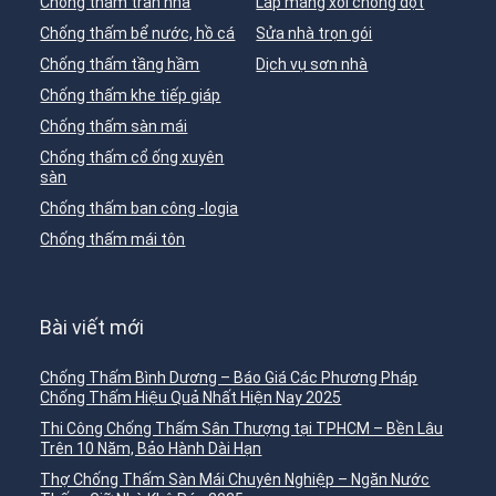
Chống thấm trần nhà
Lắp máng xối chống dột
Chống thấm bể nước, hồ cá
Sửa nhà trọn gói
Chống thấm tầng hầm
Dịch vụ sơn nhà
Chống thấm khe tiếp giáp
Chống thấm sàn mái
Chống thấm cổ ống xuyên
sàn
Chống thấm ban công -logia
Chống thấm mái tôn
Bài viết mới
Chống Thấm Bình Dương – Báo Giá Các Phương Pháp
Chống Thấm Hiệu Quả Nhất Hiện Nay 2025
Thi Công Chống Thấm Sân Thượng tại TPHCM – Bền Lâu
Trên 10 Năm, Bảo Hành Dài Hạn
Thợ Chống Thấm Sàn Mái Chuyên Nghiệp – Ngăn Nước