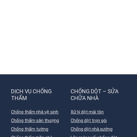
DỊCH VỤ CHỐNG
CHỐNG DỘT – SỬA
THẤM
CHỮA NHÀ
Chống thấm nhà vệ sinh
Xử lý dột mái tôn
Chống thấm sân thượng
Chống dột trọn gói
Chống thấm tường
Chống dột nhà xưởng