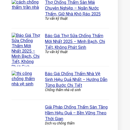
Thợ Chống Thấm Sàn Mái
Chuyên Nghiệp – Ngăn Nước
Thấm, Giữ Nhà Khô Ráo 2025
Tư vấn kỹ thuật
Báo Giá Thợ Sửa Chống Thấm
Mới Nhất 2025 – Minh Bạch, Chi
Tiết, Không Phát Sinh
Tư vấn kỹ thuật
Báo Giá Chống Thấm Nhà Vệ
Sinh Hiệu Quả Nhất – Hướng Dẫn
Từng Bước Chi Tiết
Chống thấm nhà vệ sinh
Giải Pháp Chống Thấm Sàn Tầng
Hầm Hiệu Quả – Bền Vững Theo
Thời Gian
Dịch vụ chống thấm