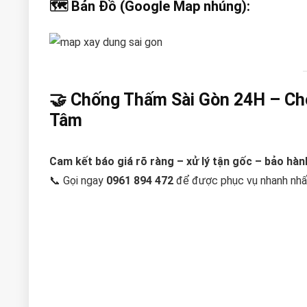
🗺️ Bản Đồ (Google Map nhúng):
🤝 Chống Thấm Sài Gòn 24H – Ch
Tâm
Cam kết báo giá rõ ràng – xử lý tận gốc – bảo hành
📞 Gọi ngay
0961 894 472
để được phục vụ nhanh nhấ