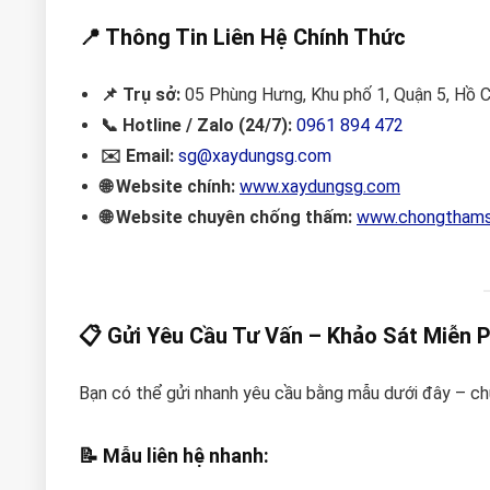
📍 Thông Tin Liên Hệ Chính Thức
📌 Trụ sở:
05 Phùng Hưng, Khu phố 1, Quận 5, Hồ C
📞 Hotline / Zalo (24/7):
0961 894 472
✉️ Email:
sg@xaydungsg.com
🌐 Website chính:
www.xaydungsg.com
🌐 Website chuyên chống thấm:
www.chongthams
📋 Gửi Yêu Cầu Tư Vấn – Khảo Sát Miễn P
Bạn có thể gửi nhanh yêu cầu bằng mẫu dưới đây – chú
📝
Mẫu liên hệ nhanh: