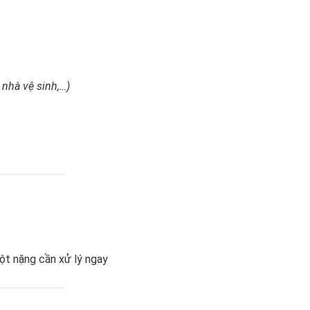
 nhà vệ sinh,…)
ột nặng cần xử lý ngay