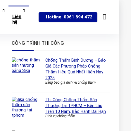
Liên
Hotline: 0961 894 472
hệ
CÔNG TRÌNH THI CÔNG
Chống Thấm Bình Dương – Báo
Giá Các Phương Pháp Chống
Thấm Hiệu Quả Nhất Hiện Nay
2025
Bảng báo giá dịch vụ chống thấm
h
Thi Công Chống Thấm Sân
Thượng tại TPHCM – Bền Lâu
Trên 10 Năm, Bảo Hành Dài Hạn
Dịch vụ chống thấm