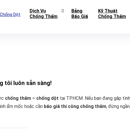
Dịch Vụ
Bảng
Kỹ Thuật
Chống Thấm
Báo Giá
Chống Thấm
 tôi luôn sẵn sàng!
vực
chống thấm – chống dột
tại TP.HCM. Nếu bạn đang gặp tìn
 sinh ẩm mốc hoặc cần
báo giá thi công chống thấm
, đừng ngần