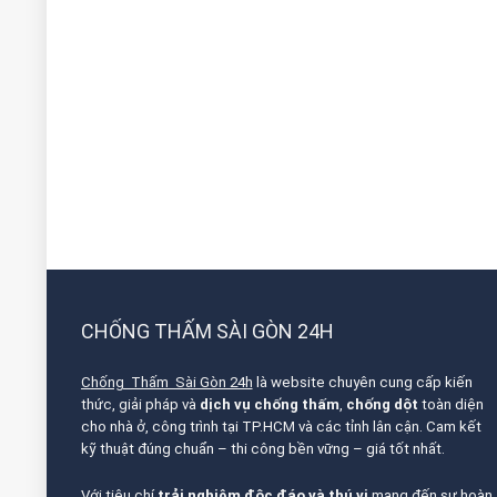
CHỐNG THẤM SÀI GÒN 24H
Chống Thấm Sài Gòn 24h
là website chuyên cung cấp kiến
thức, giải pháp và
dịch vụ chống thấm
,
chống dột
toàn diện
cho nhà ở, công trình tại TP.HCM và các tỉnh lân cận. Cam kết
kỹ thuật đúng chuẩn – thi công bền vững – giá tốt nhất.
Với tiêu chí
trải nghiệm độc đáo và thú vị
mang đến sự hoàn