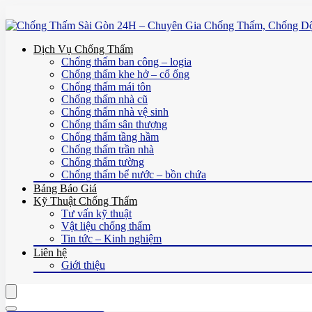
Dịch Vụ Chống Thấm
Chống thấm ban công – logia
Chống thấm khe hở – cổ ống
Chống thấm mái tôn
Chống thấm nhà cũ
Chống thấm nhà vệ sinh
Chống thấm sân thượng
Chống thấm tầng hầm
Chống thấm trần nhà
Chống thấm tường
Chống thấm bể nước – bồn chứa
Bảng Báo Giá
Kỹ Thuật Chống Thấm
Tư vấn kỹ thuật
Vật liệu chống thấm
Tin tức – Kinh nghiệm
Liên hệ
Giới thiệu