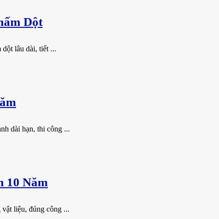
hấm Dột
t lâu dài, tiết ...
Năm
 dài hạn, thi công ...
n 10 Năm
vật liệu, đúng công ...