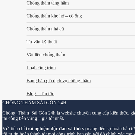
Chống thấm tầng hầm
Chống thấm khe hở – cổ ống
Chống thấm nhà cũ
Tư vấn kỹ thuật
Vật liệu chống thấm
Loại công trình
Bảng báo giá dịch vụ chống thấm
Blog – Tin tức
CHỐNG THẤM SÀI GÒN 24H
Chống Thấm Sài Gòn 24h
là website chuyên cung cấp kiến thức, gi
thi công bền vững – giá tốt nhất.
Với tiêu chí
trải nghiệm độc đáo và thú vị
mang đến sự hoàn hảo từ k
tôi tự tin hoàn thành tốt mọi công trình bạn cần với độ chính xác cao