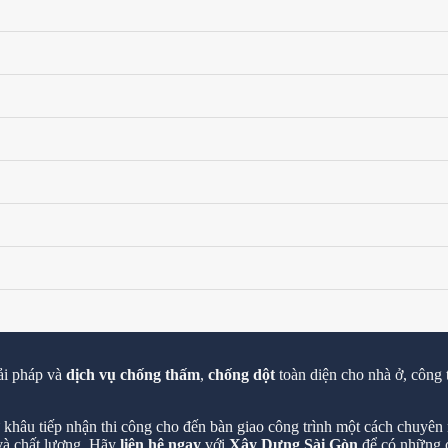
ải pháp và
dịch vụ chống thấm
,
chống dột
toàn diện cho nhà ở, công 
hâu tiếp nhận thi công cho đến bàn giao công trình một cách chuyên n
 và chất lượng. Hãy
liên hệ ngay
với
Xây Dựng Sài Gòn
để có những c