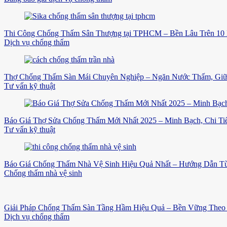
Thi Công Chống Thấm Sân Thượng tại TPHCM – Bền Lâu Trên 10
Dịch vụ chống thấm
Thợ Chống Thấm Sàn Mái Chuyên Nghiệp – Ngăn Nước Thấm, Gi
Tư vấn kỹ thuật
Báo Giá Thợ Sửa Chống Thấm Mới Nhất 2025 – Minh Bạch, Chi Tiế
Tư vấn kỹ thuật
Báo Giá Chống Thấm Nhà Vệ Sinh Hiệu Quả Nhất – Hướng Dẫn Từ
Chống thấm nhà vệ sinh
Giải Pháp Chống Thấm Sàn Tầng Hầm Hiệu Quả – Bền Vững Theo 
Dịch vụ chống thấm