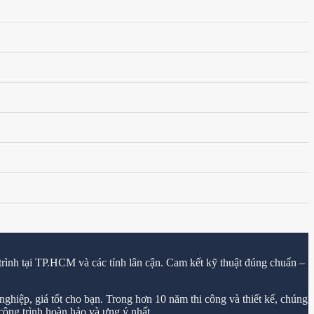
trình tại TP.HCM và các tỉnh lân cận. Cam kết kỹ thuật đúng chuẩn –
ghiệp, giá tốt cho bạn. Trong hơn 10 năm thi công và thiết kế, chúng
ông trình hoàn hảo và ưng ý nhất.