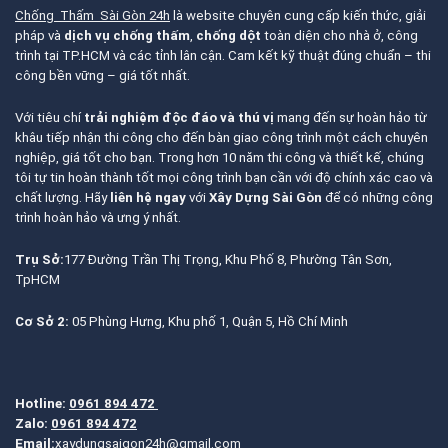
Chống Thấm Sài Gòn 24h
là website chuyên cung cấp kiến thức, giải
pháp và
dịch vụ chống thấm
,
chống dột
toàn diện cho nhà ở, công
trình tại TP.HCM và các tỉnh lân cận. Cam kết kỹ thuật đúng chuẩn – thi
công bền vững – giá tốt nhất.
Với tiêu chí
trải nghiệm độc đáo và thú vị
mang đến sự hoàn hảo từ
khâu tiếp nhận thi công cho đến bàn giao công trình một cách chuyên
nghiệp, giá tốt cho bạn. Trong hơn 10 năm thi công và thiết kế, chúng
tôi tự tin hoàn thành tốt mọi công trình bạn cần với độ chính xác cao và
chất lượng. Hãy
liên hệ ngay
với
Xây Dựng Sài Gòn
để có những công
trình hoàn hảo và ưng ý nhất.
Trụ Sở:
177 Đường Trần Thị Trọng, Khu Phố 8, Phường Tân Sơn,
TpHCM
Cơ Sở 2:
05 Phùng Hưng, Khu phố 1, Quận 5, Hồ Chí Minh
Hotline:
0961 894 472
Zalo:
0961 894 472
Email:
xaydungsaigon24h@gmail.com