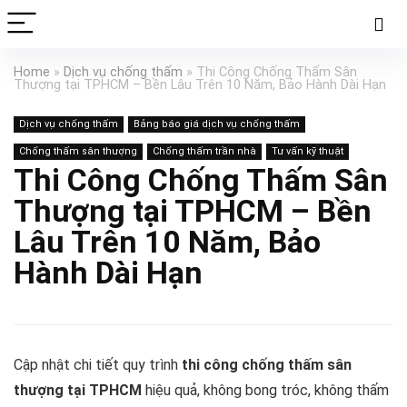
Home
»
Dịch vụ chống thấm
»
Thi Công Chống Thấm Sân
Thượng tại TPHCM – Bền Lâu Trên 10 Năm, Bảo Hành Dài Hạn
Dịch vụ chống thấm
Bảng báo giá dịch vụ chống thấm
Chống thấm sân thượng
Chống thấm trần nhà
Tư vấn kỹ thuật
Thi Công Chống Thấm Sân
Thượng tại TPHCM – Bền
Lâu Trên 10 Năm, Bảo
Hành Dài Hạn
Cập nhật chi tiết quy trình
thi công chống thấm sân
thượng tại TPHCM
hiệu quả, không bong tróc, không thấm