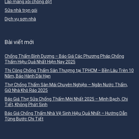
Lắp máng xối chống dột
Sửa nhà trọn gói
Dịch vụ sơn nhà
Bài viết mới
Chống Thấm Bình Dương – Báo Giá Các Phương Pháp Chống
Thấm Hiệu Quả Nhất Hiện Nay 2025
Thi Công Chống Thấm Sân Thượng tại TPHCM – Bền Lâu Trên 10
Năm, Bảo Hành Dài Hạn
Thợ Chống Thấm Sàn Mái Chuyên Nghiệp – Ngăn Nước Thấm,
Giữ Nhà Khô Ráo 2025
Báo Giá Thợ Sửa Chống Thấm Mới Nhất 2025 – Minh Bạch, Chi
Tiết, Không Phát Sinh
Báo Giá Chống Thấm Nhà Vệ Sinh Hiệu Quả Nhất – Hướng Dẫn
Từng Bước Chi Tiết