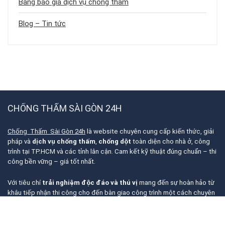
Bảng báo giá dịch vụ chống thấm
Blog – Tin tức
CHỐNG THẤM SÀI GÒN 24H
Chống Thấm Sài Gòn 24h
là website chuyên cung cấp kiến thức, giải
pháp và
dịch vụ chống thấm
,
chống dột
toàn diện cho nhà ở, công
trình tại TP.HCM và các tỉnh lân cận. Cam kết kỹ thuật đúng chuẩn – thi
công bền vững – giá tốt nhất.
Với tiêu chí
trải nghiệm độc đáo và thú vị
mang đến sự hoàn hảo từ
khâu tiếp nhận thi công cho đến bàn giao công trình một cách chuyên
nghiệp, giá tốt cho bạn. Trong hơn 10 năm thi công và thiết kế, chúng
tôi tự tin hoàn thành tốt mọi công trình bạn cần với độ chính xác cao và
chất lượng. Hãy
liên hệ ngay
với
Xây Dựng Sài Gòn
để có những công