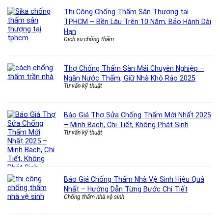
Thi Công Chống Thấm Sân Thượng tại
TPHCM – Bền Lâu Trên 10 Năm, Bảo Hành Dài
Hạn
Dịch vụ chống thấm
Thợ Chống Thấm Sàn Mái Chuyên Nghiệp –
Ngăn Nước Thấm, Giữ Nhà Khô Ráo 2025
Tư vấn kỹ thuật
Báo Giá Thợ Sửa Chống Thấm Mới Nhất 2025
– Minh Bạch, Chi Tiết, Không Phát Sinh
Tư vấn kỹ thuật
Báo Giá Chống Thấm Nhà Vệ Sinh Hiệu Quả
Nhất – Hướng Dẫn Từng Bước Chi Tiết
Chống thấm nhà vệ sinh