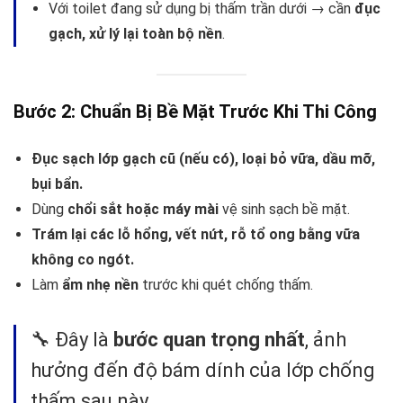
Với toilet đang sử dụng bị thấm trần dưới → cần
đục
gạch, xử lý lại toàn bộ nền
.
Bước 2: Chuẩn Bị Bề Mặt Trước Khi Thi Công
Đục sạch lớp gạch cũ (nếu có), loại bỏ vữa, dầu mỡ,
bụi bẩn.
Dùng
chổi sắt hoặc máy mài
vệ sinh sạch bề mặt.
Trám lại các lỗ hổng, vết nứt, rỗ tổ ong bằng vữa
không co ngót.
Làm
ẩm nhẹ nền
trước khi quét chống thấm.
🔧 Đây là
bước quan trọng nhất
, ảnh
hưởng đến độ bám dính của lớp chống
thấm sau này.