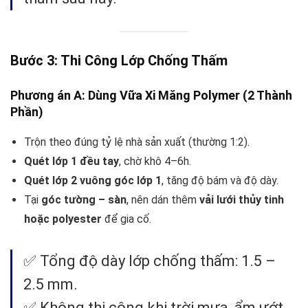
Bước 3: Thi Công Lớp Chống Thấm
Phương án A: Dùng Vữa Xi Măng Polymer (2 Thành
Phần)
Trộn theo đúng tỷ lệ nhà sản xuất (thường 1:2).
Quét lớp 1 đều tay
, chờ khô 4–6h.
Quét lớp 2 vuông góc lớp 1
, tăng độ bám và độ dày.
Tại
góc tường – sàn
, nên dán thêm
vải lưới thủy tinh
hoặc polyester
để gia cố.
✅ Tổng độ dày lớp chống thấm: 1.5 –
2.5 mm.
✅ Không thi công khi trời mưa, ẩm ướt