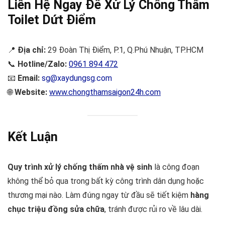
Liên Hệ Ngay Để Xử Lý Chống Thấm
Toilet Dứt Điểm
📍
Địa chỉ:
29 Đoàn Thị Điểm, P.1, Q.Phú Nhuận, TP.HCM
📞
Hotline/Zalo:
0961 894 472
📧
Email:
sg@xaydungsg.com
🌐
Website:
www.chongthamsaigon24h.com
Kết Luận
Quy trình xử lý chống thấm nhà vệ sinh
là công đoạn
không thể bỏ qua trong bất kỳ công trình dân dụng hoặc
thương mại nào. Làm đúng ngay từ đầu sẽ tiết kiệm
hàng
chục triệu đồng sửa chữa
, tránh được rủi ro về lâu dài.