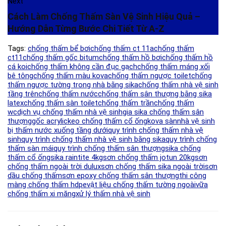
Next
Cách Làm Chống Thấm Sàn Vệ Sinh Hiệu Quả –
Hướng Dẫn Từng Bước Chi Tiết Từ A-Z
Tags:
chống thấm bể bơi
chống thấm ct 11a
chống thấm
ct11
chống thấm gốc bitum
chống thấm hồ bơi
chống thấm hồ
cá koi
chống thấm không cần đục gạch
chống thấm máng xối
bê tông
chống thấm màu kova
chống thấm ngược toilet
chống
thấm ngược tường trong nhà bằng sika
chống thấm nhà vệ sinh
tầng trên
chống thấm nước
chống thấm sân thượng bằng sika
latex
chống thấm sàn toilet
chống thấm trần
chống thấm
wc
dịch vụ chống thấm nhà vệ sinh
gia sika chống thấm sân
thượng
gốc acrylic
keo chống thấm cổ ống
kova sàn
nhà vệ sinh
bị thấm nước xuống tầng dưới
quy trình chống thấm nhà vệ
sinh
quy trình chống thấm nhà vệ sinh bằng sika
quy trình chống
thấm sàn mái
quy trình chống thấm sân thượng
sika chống
thấm cổ ống
sika raintite 4kg
sơn chống thấm jotun 20kg
sơn
chống thấm ngoài trời dulux
sơn chống thấm sika ngoài trời
sơn
dầu chống thấm
sơn epoxy chống thấm sân thượng
thi công
màng chống thấm hdpe
vật liệu chống thấm tường ngoài
vữa
chống thấm xi măng
xử lý thấm nhà vệ sinh