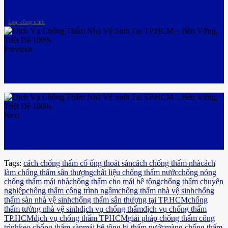
Loại công trình
Previous
Top 5 Vật Liệu Chống Thấm Nước Hiệu Quả Nhất
Hiện Nay – Giải Pháp Bền Vững Cho Mọi Công Trình
Next
Dịch Vụ Chống Thấm Sân Thượng Tại TP.HCM –
Chống Thấm Triệt Để, Không Lo Thấm Ngược
Tags:
cách chống thấm cổ ống thoát sàn
cách chống thấm nhà
cách
làm chống thấm sân thượng
chất liệu chống thấm nước
chống nóng
chống thấm mái nhà
chống thấm cho mái bê tông
chống thấm chuyên
nghiệp
chống thấm công trình ngầm
chống thấm nhà vệ sinh
chống
thấm sàn nhà vệ sinh
chống thấm sân thượng tại TP.HCM
chống
thấm tường nhà vệ sinh
dịch vụ chống thấm
dịch vụ chống thấm
TP.HCM
dịch vụ chống thấm TPHCM
giải pháp chống thấm công
trình
keo chống thấm sàn
mái bê tông bị thấm nước
màng chống thấm