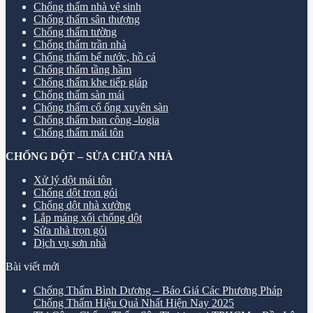
Chống thấm nhà vệ sinh
Chống thấm sân thượng
Chống thấm tường
Chống thấm trần nhà
Chống thấm bể nước, hồ cá
Chống thấm tầng hầm
Chống thấm khe tiếp giáp
Chống thấm sàn mái
Chống thấm cổ ống xuyên sàn
Chống thấm ban công -logia
Chống thấm mái tôn
CHỐNG DỘT – SỬA CHỮA NHÀ
Xử lý dột mái tôn
Chống dột trọn gói
Chống dột nhà xưởng
Lắp máng xối chống dột
Sửa nhà trọn gói
Dịch vụ sơn nhà
Bài viết mới
Chống Thấm Bình Dương – Báo Giá Các Phương Pháp
Chống Thấm Hiệu Quả Nhất Hiện Nay 2025