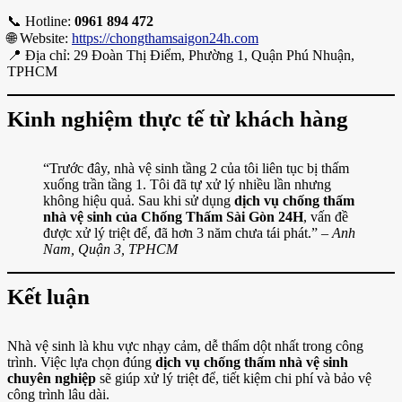
📞 Hotline:
0961 894 472
🌐 Website:
https://chongthamsaigon24h.com
📍 Địa chỉ: 29 Đoàn Thị Điểm, Phường 1, Quận Phú Nhuận,
TPHCM
Kinh nghiệm thực tế từ khách hàng
“Trước đây, nhà vệ sinh tầng 2 của tôi liên tục bị thấm
xuống trần tầng 1. Tôi đã tự xử lý nhiều lần nhưng
không hiệu quả. Sau khi sử dụng
dịch vụ chống thấm
nhà vệ sinh của Chống Thấm Sài Gòn 24H
, vấn đề
được xử lý triệt để, đã hơn 3 năm chưa tái phát.” –
Anh
Nam, Quận 3, TPHCM
Kết luận
Nhà vệ sinh là khu vực nhạy cảm, dễ thấm dột nhất trong công
trình. Việc lựa chọn đúng
dịch vụ chống thấm nhà vệ sinh
chuyên nghiệp
sẽ giúp xử lý triệt để, tiết kiệm chi phí và bảo vệ
công trình lâu dài.