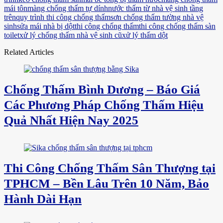
mái tôn
màng chống thấm tự dính
nước thấm từ nhà vệ sinh tầng
trên
quy trình thi công chống thấm
sơn chống thấm tường nhà vệ
sinh
sửa mái nhà bị dột
thi công chống thấm
thi công chống thấm sàn
toilet
xử lý chống thấm nhà vệ sinh cũ
xử lý thấm dột
Related Articles
Chống Thấm Bình Dương – Báo Giá
Các Phương Pháp Chống Thấm Hiệu
Quả Nhất Hiện Nay 2025
Thi Công Chống Thấm Sân Thượng tại
TPHCM – Bền Lâu Trên 10 Năm, Bảo
Hành Dài Hạn