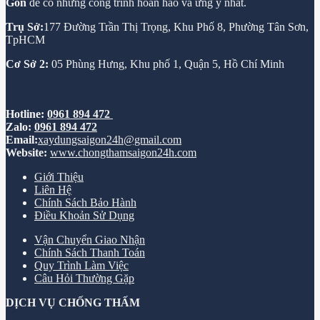
Gòn
để có những công trình hoàn hảo và ưng ý nhất.
Trụ Sở:
177 Đường Trần Thị Trọng, Khu Phố 8, Phường Tân Sơn,
TpHCM
Cơ Sở 2:
05 Phùng Hưng, Khu phố 1, Quận 5, Hồ Chí Minh
Hotline:
0961 894 472
Zalo:
0961 894 472
Email:
xaydungsaigon24h@gmail.com
Website:
www.chongthamsaigon24h.com
Giới Thiệu
Liên Hệ
Chính Sách Bảo Hành
Điều Khoản Sử Dụng
Vận Chuyển Giao Nhận
Chính Sách Thanh Toán
Quy Trình Làm Việc
Câu Hỏi Thường Gặp
DỊCH VỤ CHỐNG THẤM