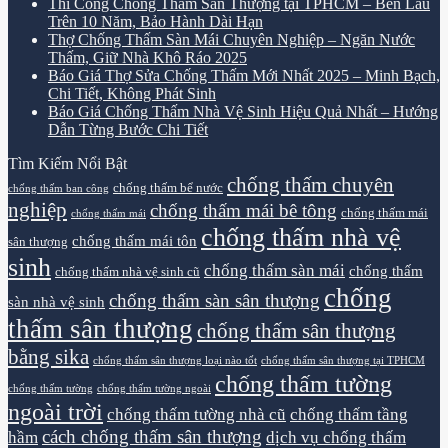
Thi Công Chống Thấm Sân Thượng tại TPHCM – Bền Lâu
Trên 10 Năm, Bảo Hành Dài Hạn
Thợ Chống Thấm Sàn Mái Chuyên Nghiệp – Ngăn Nước
Thấm, Giữ Nhà Khô Ráo 2025
Báo Giá Thợ Sửa Chống Thấm Mới Nhất 2025 – Minh Bạch,
Chi Tiết, Không Phát Sinh
Báo Giá Chống Thấm Nhà Vệ Sinh Hiệu Quả Nhất – Hướng
Dẫn Từng Bước Chi Tiết
Tìm Kiếm Nổi Bật
chống thấm chuyên
chống thấm bể nước
chống thấm ban công
nghiệp
chống thấm mái bê tông
chống thấm mái
chống thấm mái
chống thấm nhà vệ
chống thấm mái tôn
sân thượng
sinh
chống thấm sàn mái
chống thấm
chống thấm nhà vệ sinh cũ
chống
chống thấm sàn sân thượng
sàn nhà vệ sinh
thấm sân thượng
chống thấm sân thượng
bằng sika
chống thấm sân thượng loại nào tốt
chống thấm sân thượng tại TPHCM
chống thấm tường
chống thấm tường
chống thấm tường ngoài
ngoài trời
chống thấm tường nhà cũ
chống thấm tầng
cách chống thấm sân thượng
hầm
dịch vụ chống thấm