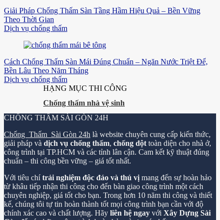
Giải Pháp Chống Thấm Sàn Tầng Hầm Hiệu Quả – Bền Vững
Theo Thời Gian
Dịch vụ chống thấm
Cách Chống Thấm Sàn Mái Đúng Chuẩn – Ngăn Nước Triệt Để,
Bền Lâu Theo Năm Tháng
Dịch vụ chống thấm
HẠNG MỤC THI CÔNG
Chống thấm nhà vệ sinh
CHỐNG THẤM SÀI GÒN 24H
Chống Thấm Sài Gòn 24h
là website chuyên cung cấp kiến thức,
giải pháp và
dịch vụ chống thấm
,
chống dột
toàn diện cho nhà ở,
công trình tại TP.HCM và các tỉnh lân cận. Cam kết kỹ thuật đúng
chuẩn – thi công bền vững – giá tốt nhất.
Với tiêu chí
trải nghiệm độc đáo và thú vị
mang đến sự hoàn hảo
từ khâu tiếp nhận thi công cho đến bàn giao công trình một cách
chuyên nghiệp, giá tốt cho bạn. Trong hơn 10 năm thi công và thiết
kế, chúng tôi tự tin hoàn thành tốt mọi công trình bạn cần với độ
chính xác cao và chất lượng. Hãy
liên hệ ngay
với
Xây Dựng Sài