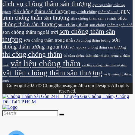
dịch vụ chống thấm sân thượng
dịch vụ chống thấm tại
quy
giá chống thấm sân thượng
quy trình chống thấm sàn mái
tphcm
trình chống thấm sân thượng
sika
sika chống thấm sàn vệ sinh
chống thấm sân thượng
sơn chống thấm
sơn chống thấm ngoài nhà
sơn chống thấm sân
sơn chống thấm ngoài trời
thượng
sơn
sơn chống thấm trong nhà
sơn chống thấm tường
chống thấm tường ngoài trời
sơn epoxy chống thấm sân thượng
thi công chống thấm
thi công chống thấm nhà vệ sinh
tường bị thấm
vật liệu chống thấm
nước
vật liệu chống thấm nhà vệ sinh
vật liệu chống thấm sân thượng
xử lý tường bị thấm
nước
Copyright 2025 © Chongthamsaigon24h.com Design. All rights
reserved.