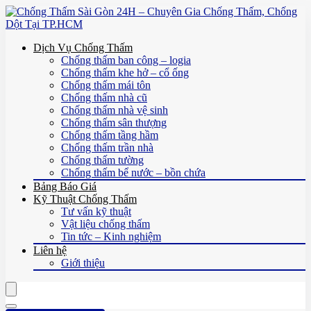
Dịch Vụ Chống Thấm
Chống thấm ban công – logia
Chống thấm khe hở – cổ ống
Chống thấm mái tôn
Chống thấm nhà cũ
Chống thấm nhà vệ sinh
Chống thấm sân thượng
Chống thấm tầng hầm
Chống thấm trần nhà
Chống thấm tường
Chống thấm bể nước – bồn chứa
Bảng Báo Giá
Kỹ Thuật Chống Thấm
Tư vấn kỹ thuật
Vật liệu chống thấm
Tin tức – Kinh nghiệm
Liên hệ
Giới thiệu