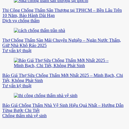
Thi Công Chống Thấm Sân Thượng tại TPHCM – Bền Lâu Trên
10 Năm, Bảo Hành Dài Hạn
Dịch vụ chống thấm
Thợ Chống Thấm Sàn Mái Chuyên Nghiệp – Ngăn Nước Thấm,
Giữ Nhà Khô Ráo 2025
Tư vấn kỹ thuật
Báo Giá Thợ Sửa Chống Thấm Mới Nhất 2025 – Minh Bạch, Chi
Tiết, Không Phát Sinh
Tư vấn kỹ thuật
Báo Giá Chống Thấm Nhà Vệ Sinh Hiệu Quả Nhất – Hướng Dẫn
Từng Bước Chi Tiết
Chống thấm nhà vệ sinh