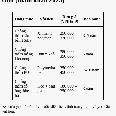
sinh (tham khảo 2025)
Đơn giá
Hạng mục
Vật liệu
Bảo hành
(VNĐ/m²)
Chống
Xi măng –
250.000 –
thấm sàn
3–5 năm
polymer
320.000
bằng Sika
Chống
280.000 –
thấm màng
Bitum khò
5 năm
350.000
khò nóng
Chống
Polyuretha
350.000 –
7–10 năm
thấm PU
ne
450.000
Chống
thấm cổ
Keo + phụ
180.000 –
3 năm
ống, khe
gia
250.000
hở
💡
Lưu ý:
Giá còn tùy thuộc diện tích, tình trạng thấm và yêu cầu
vật liệu.