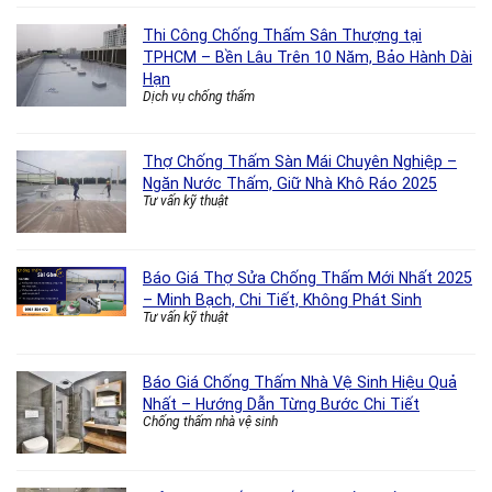
Thi Công Chống Thấm Sân Thượng tại
TPHCM – Bền Lâu Trên 10 Năm, Bảo Hành Dài
Hạn
Dịch vụ chống thấm
Thợ Chống Thấm Sàn Mái Chuyên Nghiệp –
Ngăn Nước Thấm, Giữ Nhà Khô Ráo 2025
Tư vấn kỹ thuật
Báo Giá Thợ Sửa Chống Thấm Mới Nhất 2025
– Minh Bạch, Chi Tiết, Không Phát Sinh
Tư vấn kỹ thuật
Báo Giá Chống Thấm Nhà Vệ Sinh Hiệu Quả
Nhất – Hướng Dẫn Từng Bước Chi Tiết
Chống thấm nhà vệ sinh