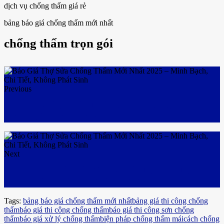
dịch vụ chống thấm giá rẻ
bảng báo giá chống thấm mới nhất
chống thấm trọn gói
Previous
Báo Giá Chống Thấm Nhà Vệ Sinh Hiệu Quả Nhất –
Hướng Dẫn Từng Bước Chi Tiết
Next
Thợ Chống Thấm Sàn Mái Chuyên Nghiệp – Ngăn
Nước Thấm, Giữ Nhà Khô Ráo 2025
Tags:
bảng báo giá chống thấm mới nhất
bảng giá thi công chống
thấm
báo giá thi công chống thấm
báo giá thi công sơn chống
thấm
báo giá xử lý chống thấm
biện pháp chống thấm mái
cách chống