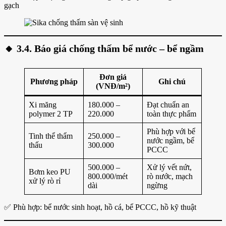
gạch
🔸
3.4. Báo giá chống thấm bể nước – bể ngầm
Đơn giá
Phương pháp
Ghi chú
(VNĐ/m²)
Xi măng
180.000 –
Đạt chuẩn an
polymer 2 TP
220.000
toàn thực phẩm
Phù hợp với bể
Tinh thể thẩm
250.000 –
nước ngầm, bể
thấu
300.000
PCCC
500.000 –
Xử lý vết nứt,
Bơm keo PU
800.000/mét
rò nước, mạch
xử lý rò rỉ
dài
ngừng
✅ Phù hợp: bể nước sinh hoạt, hồ cá, bể PCCC, hồ kỹ thuật