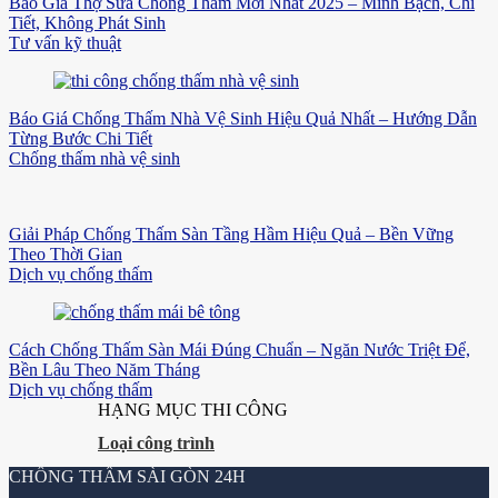
Báo Giá Thợ Sửa Chống Thấm Mới Nhất 2025 – Minh Bạch, Chi
Tiết, Không Phát Sinh
Tư vấn kỹ thuật
Báo Giá Chống Thấm Nhà Vệ Sinh Hiệu Quả Nhất – Hướng Dẫn
Từng Bước Chi Tiết
Chống thấm nhà vệ sinh
Giải Pháp Chống Thấm Sàn Tầng Hầm Hiệu Quả – Bền Vững
Theo Thời Gian
Dịch vụ chống thấm
Cách Chống Thấm Sàn Mái Đúng Chuẩn – Ngăn Nước Triệt Để,
Bền Lâu Theo Năm Tháng
Dịch vụ chống thấm
HẠNG MỤC THI CÔNG
Loại công trình
CHỐNG THẤM SÀI GÒN 24H