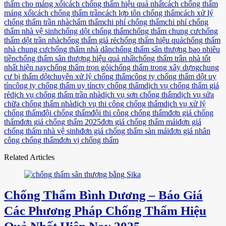
thấm cho máng xối
cách chống thấm hiệu quả nhất
cách chống thấm
máng xối
cách chống thấm trần
cách lợp tôn chống thấm
cách xử lý
chống thấm trần nhà
chấm thấm
chi phí chống thấm
chi phí chống
thấm nhà vệ sinh
chống dột chống thấm
chống thấm chung cư
chống
thấm dột trần nhà
chống thấm giá rẻ
chống thấm hiệu quả
chống thấm
nhà chung cư
chống thấm nhà dân
chống thấm sân thượng bao nhiêu
tiền
chống thấm sân thượng hiệu quả nhất
chống thấm trần nhà tốt
nhất hiện nay
chống thấm trọn gói
chống thấm trong xây dựng
chung
cư bị thấm dột
chuyên xử lý chống thấm
công ty chống thấm dột uy
tín
công ty chống thấm uy tín
cty chống thấm
dịch vụ chống thấm giá
rẻ
dịch vụ chống thấm trần nhà
dịch vụ sơn chống thấm
dịch vụ sửa
chữa chống thấm nhà
dịch vụ thi công chống thấm
dịch vụ xử lý
chống thấm
đội chống thấm
đội thi công chống thấm
đơn giá chống
thấm
đơn giá chống thấm 2025
đơn giá chống thấm mái
đơn giá
chống thấm nhà vệ sinh
đơn giá chống thấm sàn mái
đơn giá nhân
công chống thấm
đơn vị chống thấm
Related Articles
Chống Thấm Bình Dương – Báo Giá
Các Phương Pháp Chống Thấm Hiệu