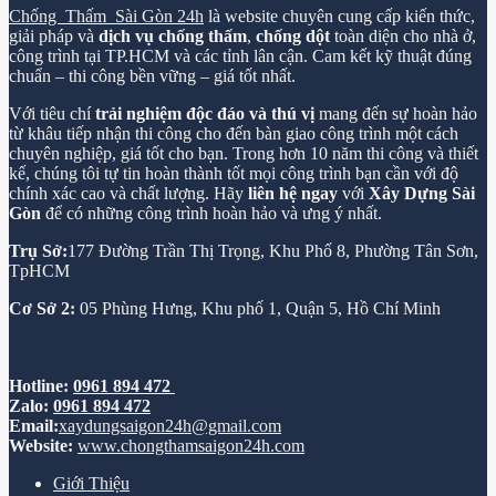
Chống Thấm Sài Gòn 24h
là website chuyên cung cấp kiến thức,
giải pháp và
dịch vụ chống thấm
,
chống dột
toàn diện cho nhà ở,
công trình tại TP.HCM và các tỉnh lân cận. Cam kết kỹ thuật đúng
chuẩn – thi công bền vững – giá tốt nhất.
Với tiêu chí
trải nghiệm độc đáo và thú vị
mang đến sự hoàn hảo
từ khâu tiếp nhận thi công cho đến bàn giao công trình một cách
chuyên nghiệp, giá tốt cho bạn. Trong hơn 10 năm thi công và thiết
kế, chúng tôi tự tin hoàn thành tốt mọi công trình bạn cần với độ
chính xác cao và chất lượng. Hãy
liên hệ ngay
với
Xây Dựng Sài
Gòn
để có những công trình hoàn hảo và ưng ý nhất.
Trụ Sở:
177 Đường Trần Thị Trọng, Khu Phố 8, Phường Tân Sơn,
TpHCM
Cơ Sở 2:
05 Phùng Hưng, Khu phố 1, Quận 5, Hồ Chí Minh
Hotline:
0961 894 472
Zalo:
0961 894 472
Email:
xaydungsaigon24h@gmail.com
Website:
www.chongthamsaigon24h.com
Giới Thiệu