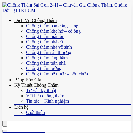
Dịch Vụ Chống Thấm
Chống thấm ban công – logia
Chống thấm khe hở – cổ ống
Chống thấm mái tôn
Chống thấm nhà cũ
Chống thấm nhà vệ sinh
Chống thấm sân thượng
Chống thấm tầng hầm
Chống thấm trần nhà
Chống thấm tường
Chống thấm bể nước – bồn chứa
Bảng Báo Giá
Kỹ Thuật Chống Thấm
Tư vấn kỹ thuật
Vật liệu chống thấm
Tin tức – Kinh nghiệm
Liên hệ
Giới thiệu