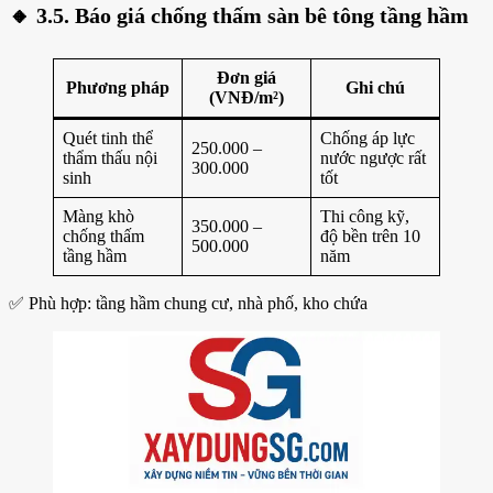
🔸
3.5. Báo giá chống thấm sàn bê tông tầng hầm
Đơn giá
Phương pháp
Ghi chú
(VNĐ/m²)
Quét tinh thể
Chống áp lực
250.000 –
thẩm thấu nội
nước ngược rất
300.000
sinh
tốt
Màng khò
Thi công kỹ,
350.000 –
chống thấm
độ bền trên 10
500.000
tầng hầm
năm
✅ Phù hợp: tầng hầm chung cư, nhà phố, kho chứa