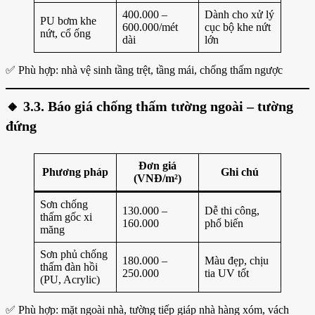
400.000 –
Dành cho xử lý
PU bơm khe
600.000/mét
cục bộ khe nứt
nứt, cổ ống
dài
lớn
✅ Phù hợp: nhà vệ sinh tầng trệt, tầng mái, chống thấm ngược
🔸
3.3. Báo giá chống thấm tường ngoài – tường
đứng
Đơn giá
Phương pháp
Ghi chú
(VNĐ/m²)
Sơn chống
130.000 –
Dễ thi công,
thấm gốc xi
160.000
phổ biến
măng
Sơn phủ chống
180.000 –
Màu đẹp, chịu
thấm đàn hồi
250.000
tia UV tốt
(PU, Acrylic)
✅ Phù hợp: mặt ngoài nhà, tường tiếp giáp nhà hàng xóm, vách