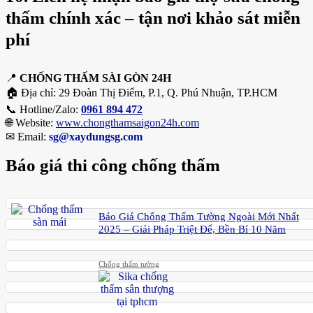
thấm chính xác – tận nơi khảo sát miễn
phí
📍
CHỐNG THẤM SÀI GÒN 24H
🏠 Địa chỉ: 29 Đoàn Thị Điểm, P.1, Q. Phú Nhuận, TP.HCM
📞 Hotline/Zalo:
0961 894 472
🌐 Website:
www.chongthamsaigon24h.com
✉ Email:
sg@xaydungsg.com
Báo giá thi công chống thấm
Báo Giá Chống Thấm Tường Ngoài Mới Nhất
2025 – Giải Pháp Triệt Để, Bền Bỉ 10 Năm
Chống thấm tường