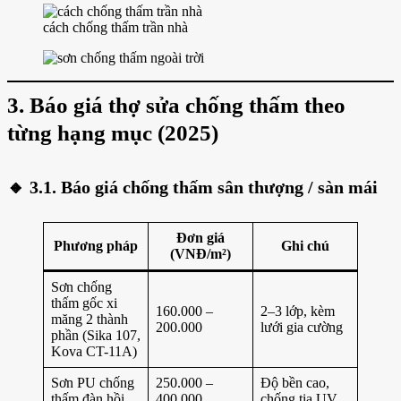
cách chống thấm trần nhà
3. Báo giá thợ sửa chống thấm theo
từng hạng mục (2025)
🔸
3.1. Báo giá chống thấm sân thượng / sàn mái
Đơn giá
Phương pháp
Ghi chú
(VNĐ/m²)
Sơn chống
thấm gốc xi
160.000 –
2–3 lớp, kèm
măng 2 thành
200.000
lưới gia cường
phần (Sika 107,
Kova CT-11A)
Sơn PU chống
250.000 –
Độ bền cao,
thấm đàn hồi
400.000
chống tia UV