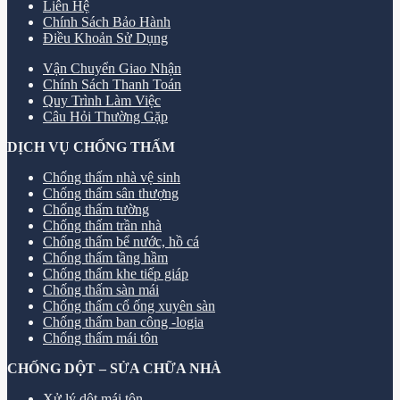
Liên Hệ
Chính Sách Bảo Hành
Điều Khoản Sử Dụng
Vận Chuyển Giao Nhận
Chính Sách Thanh Toán
Quy Trình Làm Việc
Câu Hỏi Thường Gặp
DỊCH VỤ CHỐNG THẤM
Chống thấm nhà vệ sinh
Chống thấm sân thượng
Chống thấm tường
Chống thấm trần nhà
Chống thấm bể nước, hồ cá
Chống thấm tầng hầm
Chống thấm khe tiếp giáp
Chống thấm sàn mái
Chống thấm cổ ống xuyên sàn
Chống thấm ban công -logia
Chống thấm mái tôn
CHỐNG DỘT – SỬA CHỮA NHÀ
Xử lý dột mái tôn