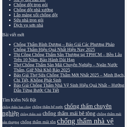
Chống dột trọn gói
Chống dột nhà xưởng
Lắp máng xối chống dột
Sửa nhà trọn gói
Dịch vụ sơn nhà
Bài viết mới
Chống Thấm Bình Dương – Báo Giá Các Phương Pháp
Chống Thấm Hiệu Quả Nhất Hiện Nay 2025
Thi Công Chống Thấm Sân Thượng tại TPHCM – Bền Lâu
Trên 10 Năm, Bảo Hành Dài Hạn
Thợ Chống Thấm Sàn Mái Chuyên Nghiệp – Ngăn Nước
Thấm, Giữ Nhà Khô Ráo 2025
Báo Giá Thợ Sửa Chống Thấm Mới Nhất 2025 – Minh Bạch,
Chi Tiết, Không Phát Sinh
Báo Giá Chống Thấm Nhà Vệ Sinh Hiệu Quả Nhất – Hướng
Dẫn Từng Bước Chi Tiết
Tìm Kiếm Nổi Bật
chống thấm chuyên
chống thấm bể nước
chống thấm ban công
nghiệp
chống thấm mái bê tông
chống thấm mái
chống thấm mái
chống thấm nhà vệ
chống thấm mái tôn
sân thượng