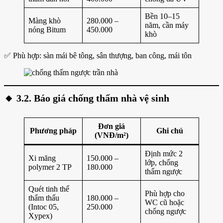
Bền 10–15
Màng khò
280.000 –
năm, cần máy
nóng Bitum
450.000
khò
✅ Phù hợp: sàn mái bê tông, sân thượng, ban công, mái tôn
🔸
3.2. Báo giá chống thấm nhà vệ sinh
Đơn giá
Phương pháp
Ghi chú
(VNĐ/m²)
Định mức 2
Xi măng
150.000 –
lớp, chống
polymer 2 TP
180.000
thấm ngược
Quét tinh thể
Phù hợp cho
thẩm thấu
180.000 –
WC cũ hoặc
(Intoc 05,
250.000
chống ngược
Xypex)