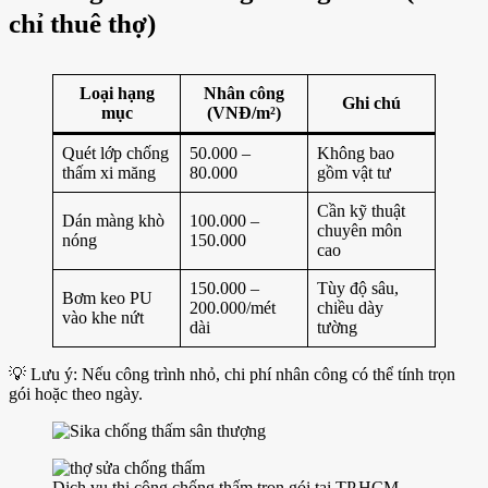
chỉ thuê thợ)
Loại hạng
Nhân công
Ghi chú
mục
(VNĐ/m²)
Quét lớp chống
50.000 –
Không bao
thấm xi măng
80.000
gồm vật tư
Cần kỹ thuật
Dán màng khò
100.000 –
chuyên môn
nóng
150.000
cao
150.000 –
Tùy độ sâu,
Bơm keo PU
200.000/mét
chiều dày
vào khe nứt
dài
tường
💡 Lưu ý: Nếu công trình nhỏ, chi phí nhân công có thể tính trọn
gói hoặc theo ngày.
Dịch vụ thi công chống thấm trọn gói tại TP.HCM –