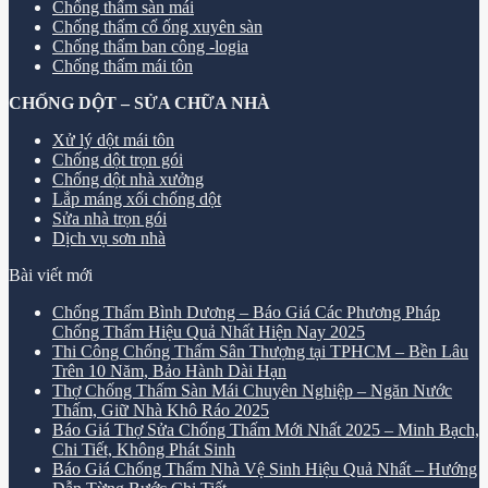
Chống thấm sàn mái
Chống thấm cổ ống xuyên sàn
Chống thấm ban công -logia
Chống thấm mái tôn
CHỐNG DỘT – SỬA CHỮA NHÀ
Xử lý dột mái tôn
Chống dột trọn gói
Chống dột nhà xưởng
Lắp máng xối chống dột
Sửa nhà trọn gói
Dịch vụ sơn nhà
Bài viết mới
Chống Thấm Bình Dương – Báo Giá Các Phương Pháp
Chống Thấm Hiệu Quả Nhất Hiện Nay 2025
Thi Công Chống Thấm Sân Thượng tại TPHCM – Bền Lâu
Trên 10 Năm, Bảo Hành Dài Hạn
Thợ Chống Thấm Sàn Mái Chuyên Nghiệp – Ngăn Nước
Thấm, Giữ Nhà Khô Ráo 2025
Báo Giá Thợ Sửa Chống Thấm Mới Nhất 2025 – Minh Bạch,
Chi Tiết, Không Phát Sinh
Báo Giá Chống Thấm Nhà Vệ Sinh Hiệu Quả Nhất – Hướng