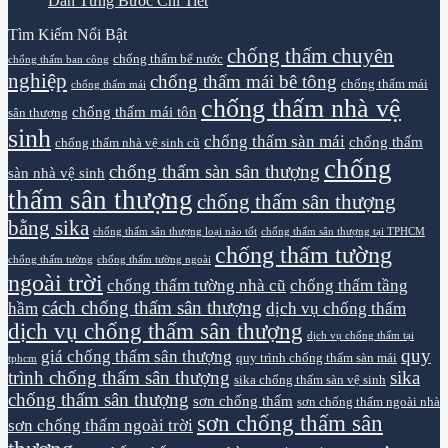
Dẫn Từng Bước Chi Tiết
Tìm Kiếm Nổi Bật
chống thấm chuyên
chống thấm bể nước
chống thấm ban công
nghiệp
chống thấm mái bê tông
chống thấm mái
chống thấm mái
chống thấm nhà vệ
chống thấm mái tôn
sân thượng
sinh
chống thấm sàn mái
chống thấm
chống thấm nhà vệ sinh cũ
chống
chống thấm sàn sân thượng
sàn nhà vệ sinh
thấm sân thượng
chống thấm sân thượng
bằng sika
chống thấm sân thượng loại nào tốt
chống thấm sân thượng tại TPHCM
chống thấm tường
chống thấm tường
chống thấm tường ngoài
ngoài trời
chống thấm tường nhà cũ
chống thấm tầng
cách chống thấm sân thượng
hầm
dịch vụ chống thấm
dịch vụ chống thấm sân thượng
dịch vụ chống thấm tại
quy
giá chống thấm sân thượng
quy trình chống thấm sàn mái
tphcm
trình chống thấm sân thượng
sika
sika chống thấm sàn vệ sinh
chống thấm sân thượng
sơn chống thấm
sơn chống thấm ngoài nhà
sơn chống thấm sân
sơn chống thấm ngoài trời