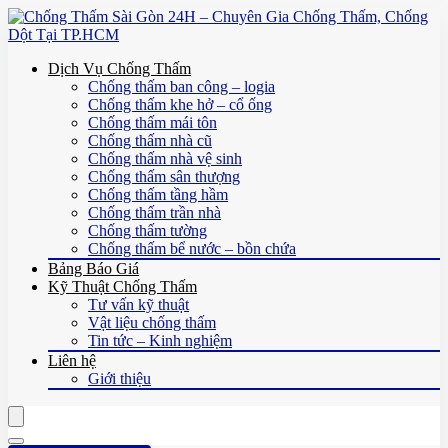
Dịch Vụ Chống Thấm
Chống thấm ban công – logia
Chống thấm khe hở – cổ ống
Chống thấm mái tôn
Chống thấm nhà cũ
Chống thấm nhà vệ sinh
Chống thấm sân thượng
Chống thấm tầng hầm
Chống thấm trần nhà
Chống thấm tường
Chống thấm bể nước – bồn chứa
Bảng Báo Giá
Kỹ Thuật Chống Thấm
Tư vấn kỹ thuật
Vật liệu chống thấm
Tin tức – Kinh nghiệm
Liên hệ
Giới thiệu