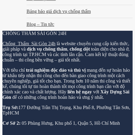
Bảng báo giá dịch vụ chống thấm
Blog – Tin tức
CHỐNG THẤM SÀI GÒN 24H
Chống Thấm Sài Gòn 24h
là website chuyên cung cấp kiến thức,
giải pháp và
dịch vụ chống thấm
,
chống dột
toàn diện cho nhà ở,
công trình tại TP.HCM và các tỉnh lân cận. Cam kết kỹ thuật đúng
chuẩn – thi công bền vững – giá tốt nhất.
Với tiêu chí
trải nghiệm độc đáo và thú vị
mang đến sự hoàn hảo
từ khâu tiếp nhận thi công cho đến bàn giao công trình một cách
chuyên nghiệp, giá tốt cho bạn. Trong hơn 10 năm thi công và thiết
kế, chúng tôi tự tin hoàn thành tốt mọi công trình bạn cần với độ
chính xác cao và chất lượng. Hãy
liên hệ ngay
với
Xây Dựng Sài
Gòn
để có những công trình hoàn hảo và ưng ý nhất.
Trụ Sở:
177 Đường Trần Thị Trọng, Khu Phố 8, Phường Tân Sơn,
TpHCM
Cơ Sở 2:
05 Phùng Hưng, Khu phố 1, Quận 5, Hồ Chí Minh