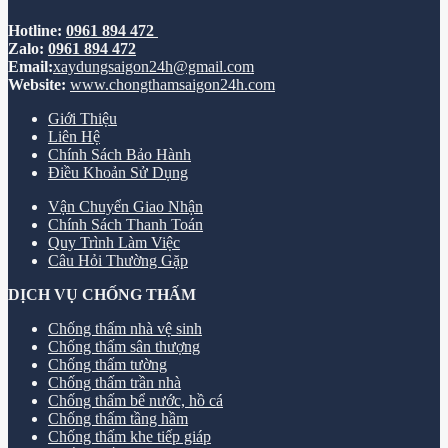
Hotline:
0961 894 472
Zalo:
0961 894 472
Email:
xaydungsaigon24h@gmail.com
Website:
www.chongthamsaigon24h.com
Giới Thiệu
Liên Hệ
Chính Sách Bảo Hành
Điều Khoản Sử Dụng
Vận Chuyển Giao Nhận
Chính Sách Thanh Toán
Quy Trình Làm Việc
Câu Hỏi Thường Gặp
DỊCH VỤ CHỐNG THẤM
Chống thấm nhà vệ sinh
Chống thấm sân thượng
Chống thấm tường
Chống thấm trần nhà
Chống thấm bể nước, hồ cá
Chống thấm tầng hầm
Chống thấm khe tiếp giáp