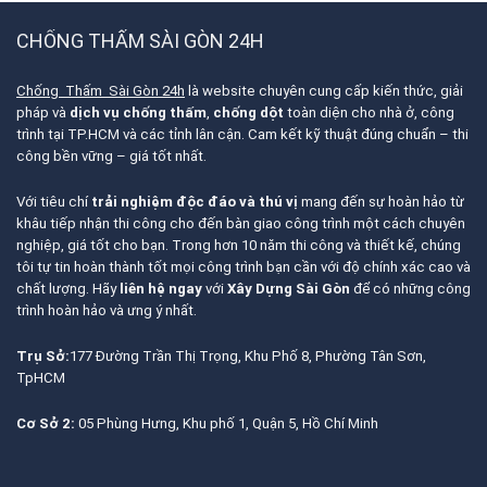
CHỐNG THẤM SÀI GÒN 24H
Chống Thấm Sài Gòn 24h
là website chuyên cung cấp kiến thức, giải
pháp và
dịch vụ chống thấm
,
chống dột
toàn diện cho nhà ở, công
trình tại TP.HCM và các tỉnh lân cận. Cam kết kỹ thuật đúng chuẩn – thi
công bền vững – giá tốt nhất.
Với tiêu chí
trải nghiệm độc đáo và thú vị
mang đến sự hoàn hảo từ
khâu tiếp nhận thi công cho đến bàn giao công trình một cách chuyên
nghiệp, giá tốt cho bạn. Trong hơn 10 năm thi công và thiết kế, chúng
tôi tự tin hoàn thành tốt mọi công trình bạn cần với độ chính xác cao và
chất lượng. Hãy
liên hệ ngay
với
Xây Dựng Sài Gòn
để có những công
trình hoàn hảo và ưng ý nhất.
Trụ Sở:
177 Đường Trần Thị Trọng, Khu Phố 8, Phường Tân Sơn,
TpHCM
Cơ Sở 2:
05 Phùng Hưng, Khu phố 1, Quận 5, Hồ Chí Minh