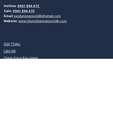
Hotline:
0961 894 472
Zalo:
0961 894 472
Email:
xaydungsaigon24h@gmail.com
Website:
www.chongthamsaigon24h.com
Giới Thiệu
Liên Hệ
Chính Sách Bảo Hành
Điều Khoản Sử Dụng
Vận Chuyển Giao Nhận
Chính Sách Thanh Toán
Quy Trình Làm Việc
Câu Hỏi Thường Gặp