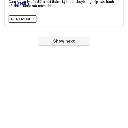
Cam kết xử lý dứt điểm nứt thấm, kỹ thuật chuyên nghiệp, bảo hành
dài lâu – Khảo sát miễn phí ...
READ MORE +
Show next