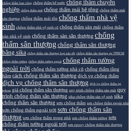
chống thấm chuyên
chống thấm bể nước
chống thấm ban công
nghiệp
chống thấm mái bê tông
chống thấm mái
chống thấm mái
chống thấm nhà vệ
chống thấm mái tôn
sân thượng
sinh
chống thấm sàn mái
chống thấm
chống thấm nhà vệ sinh cũ
chống
chống thấm sàn sân thượng
sàn nhà vệ sinh
thấm sân thượng
chống thấm sân thượng
bằng sika
chống thấm sân thượng loại nào tốt
chống thấm sân thượng tại TPHCM
chống thấm tường
chống thấm tường
chống thấm tường ngoài
ngoài trời
chống thấm tường nhà cũ
chống thấm tầng
cách chống thấm sân thượng
hầm
dịch vụ chống thấm
dịch vụ chống thấm sân thượng
dịch vụ chống thấm tại
quy
giá chống thấm sân thượng
quy trình chống thấm sàn mái
tphcm
trình chống thấm sân thượng
sika
sika chống thấm sàn vệ sinh
chống thấm sân thượng
sơn chống thấm
sơn chống thấm ngoài nhà
sơn chống thấm sân
sơn chống thấm ngoài trời
thượng
sơn
sơn chống thấm trong nhà
sơn chống thấm tường
chống thấm tường ngoài trời
sơn epoxy chống thấm sân thượng