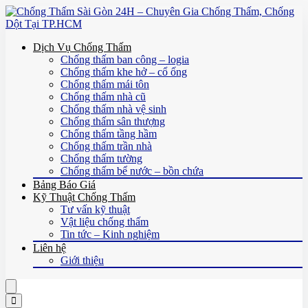
Dịch Vụ Chống Thấm
Chống thấm ban công – logia
Chống thấm khe hở – cổ ống
Chống thấm mái tôn
Chống thấm nhà cũ
Chống thấm nhà vệ sinh
Chống thấm sân thượng
Chống thấm tầng hầm
Chống thấm trần nhà
Chống thấm tường
Chống thấm bể nước – bồn chứa
Bảng Báo Giá
Kỹ Thuật Chống Thấm
Tư vấn kỹ thuật
Vật liệu chống thấm
Tin tức – Kinh nghiệm
Liên hệ
Giới thiệu