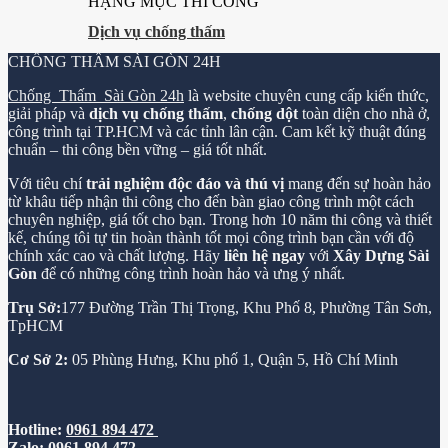
HẠNG MỤC THI CÔNG
Dịch vụ chống thấm
CHỐNG THẤM SÀI GÒN 24H
Chống Thấm Sài Gòn 24h
là website chuyên cung cấp kiến thức,
giải pháp và
dịch vụ chống thấm
,
chống dột
toàn diện cho nhà ở,
công trình tại TP.HCM và các tỉnh lân cận. Cam kết kỹ thuật đúng
chuẩn – thi công bền vững – giá tốt nhất.
Với tiêu chí
trải nghiệm độc đáo và thú vị
mang đến sự hoàn hảo
từ khâu tiếp nhận thi công cho đến bàn giao công trình một cách
chuyên nghiệp, giá tốt cho bạn. Trong hơn 10 năm thi công và thiết
kế, chúng tôi tự tin hoàn thành tốt mọi công trình bạn cần với độ
chính xác cao và chất lượng. Hãy
liên hệ ngay
với
Xây Dựng Sài
Gòn
để có những công trình hoàn hảo và ưng ý nhất.
Trụ Sở:
177 Đường Trần Thị Trọng, Khu Phố 8, Phường Tân Sơn,
TpHCM
Cơ Sở 2:
05 Phùng Hưng, Khu phố 1, Quận 5, Hồ Chí Minh
Hotline:
0961 894 472
Zalo:
0961 894 472