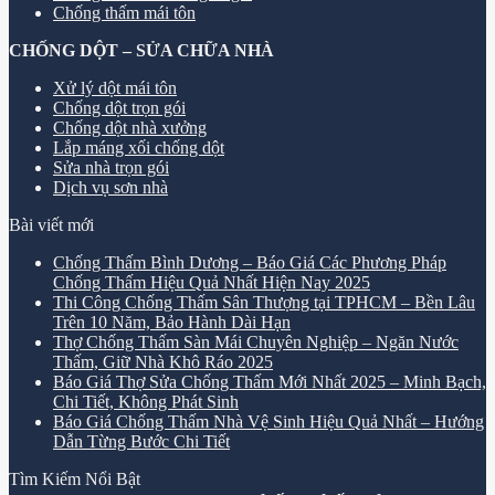
Chống thấm mái tôn
CHỐNG DỘT – SỬA CHỮA NHÀ
Xử lý dột mái tôn
Chống dột trọn gói
Chống dột nhà xưởng
Lắp máng xối chống dột
Sửa nhà trọn gói
Dịch vụ sơn nhà
Bài viết mới
Chống Thấm Bình Dương – Báo Giá Các Phương Pháp
Chống Thấm Hiệu Quả Nhất Hiện Nay 2025
Thi Công Chống Thấm Sân Thượng tại TPHCM – Bền Lâu
Trên 10 Năm, Bảo Hành Dài Hạn
Thợ Chống Thấm Sàn Mái Chuyên Nghiệp – Ngăn Nước
Thấm, Giữ Nhà Khô Ráo 2025
Báo Giá Thợ Sửa Chống Thấm Mới Nhất 2025 – Minh Bạch,
Chi Tiết, Không Phát Sinh
Báo Giá Chống Thấm Nhà Vệ Sinh Hiệu Quả Nhất – Hướng
Dẫn Từng Bước Chi Tiết
Tìm Kiếm Nổi Bật