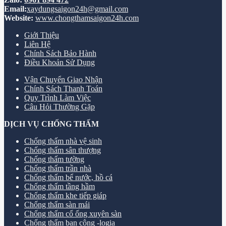
Email:
xaydungsaigon24h@gmail.com
Website:
www.chongthamsaigon24h.com
Giới Thiệu
Liên Hệ
Chính Sách Bảo Hành
Điều Khoản Sử Dụng
Vận Chuyển Giao Nhận
Chính Sách Thanh Toán
Quy Trình Làm Việc
Câu Hỏi Thường Gặp
DỊCH VỤ CHỐNG THẤM
Chống thấm nhà vệ sinh
Chống thấm sân thượng
Chống thấm tường
Chống thấm trần nhà
Chống thấm bể nước, hồ cá
Chống thấm tầng hầm
Chống thấm khe tiếp giáp
Chống thấm sàn mái
Chống thấm cổ ống xuyên sàn
Chống thấm ban công -logia