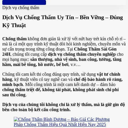
Hotline: 0961 894 472
Dịch vụ chống thấm
Dịch Vụ Chống Thấm Uy Tín – Bền Vững – Đúng
Kỹ Thuật
Chống thấm
không đơn giản là xử lý vết nứt hay trét kín chỗ rò rỉ –
mà là cả một quy trình kỹ thuật đòi hỏi kinh nghiệm, chuyên môn và
sự cẩn trọng trong từng công đoạn. Tại
Chống Thấm Sài Gòn
24H
, chúng tôi cung cấp
dịch vụ chống thấm chuyên nghiệp
cho
mọi hạng mục:
sân thượng, nhà vệ sinh, ban công, tường, tầng
hầm, mái bê tông, hồ nước, bể bơi
, v.v…
Chúng tôi cam kết thi công đúng quy trình, sử dụng
vật tư chính
hãng
, kỹ thuật viên có tay nghề cao và
chế độ bảo hành rõ ràng,
minh bạch
. Mỗi công trình là một cam kết danh dự – đảm bảo
chống thấm triệt để, không tái phát, không phát sinh chi phí
sau thi công
.
Dịch vụ của chúng tôi không chỉ là xử lý thấm, mà là giữ gìn độ
bền cho toàn bộ kết cấu công trình.