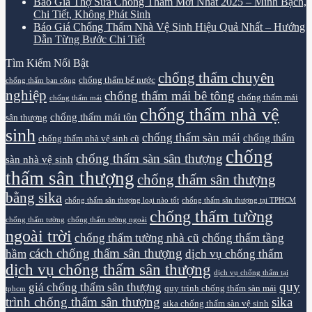
Báo Giá Thợ Sửa Chống Thấm Mới Nhất 2025 – Minh Bạch,
Chi Tiết, Không Phát Sinh
Báo Giá Chống Thấm Nhà Vệ Sinh Hiệu Quả Nhất – Hướng
Dẫn Từng Bước Chi Tiết
Tìm Kiếm Nổi Bật
chống thấm chuyên
chống thấm bể nước
chống thấm ban công
nghiệp
chống thấm mái bê tông
chống thấm mái
chống thấm mái
chống thấm nhà vệ
chống thấm mái tôn
sân thượng
sinh
chống thấm sàn mái
chống thấm
chống thấm nhà vệ sinh cũ
chống
chống thấm sàn sân thượng
sàn nhà vệ sinh
thấm sân thượng
chống thấm sân thượng
bằng sika
chống thấm sân thượng loại nào tốt
chống thấm sân thượng tại TPHCM
chống thấm tường
chống thấm tường
chống thấm tường ngoài
ngoài trời
chống thấm tường nhà cũ
chống thấm tầng
cách chống thấm sân thượng
hầm
dịch vụ chống thấm
dịch vụ chống thấm sân thượng
dịch vụ chống thấm tại
quy
giá chống thấm sân thượng
quy trình chống thấm sàn mái
tphcm
trình chống thấm sân thượng
sika
sika chống thấm sàn vệ sinh