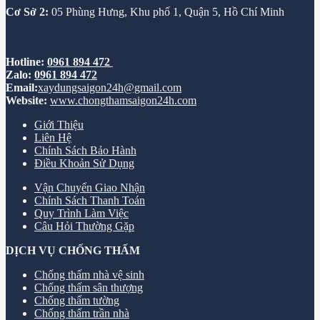
Cơ Sở 2:
05 Phùng Hưng, Khu phố 1, Quận 5, Hồ Chí Minh
Hotline:
0961 894 472
Zalo:
0961 894 472
Email:
xaydungsaigon24h@gmail.com
Website:
www.chongthamsaigon24h.com
Giới Thiệu
Liên Hệ
Chính Sách Bảo Hành
Điều Khoản Sử Dụng
Vận Chuyển Giao Nhận
Chính Sách Thanh Toán
Quy Trình Làm Việc
Câu Hỏi Thường Gặp
DỊCH VỤ CHỐNG THẤM
Chống thấm nhà vệ sinh
Chống thấm sân thượng
Chống thấm tường
Chống thấm trần nhà