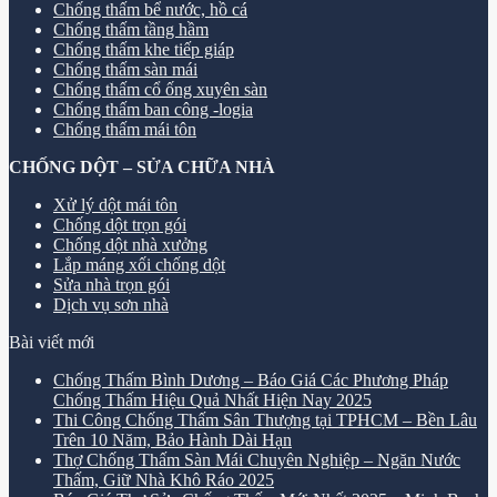
Chống thấm bể nước, hồ cá
Chống thấm tầng hầm
Chống thấm khe tiếp giáp
Chống thấm sàn mái
Chống thấm cổ ống xuyên sàn
Chống thấm ban công -logia
Chống thấm mái tôn
CHỐNG DỘT – SỬA CHỮA NHÀ
Xử lý dột mái tôn
Chống dột trọn gói
Chống dột nhà xưởng
Lắp máng xối chống dột
Sửa nhà trọn gói
Dịch vụ sơn nhà
Bài viết mới
Chống Thấm Bình Dương – Báo Giá Các Phương Pháp
Chống Thấm Hiệu Quả Nhất Hiện Nay 2025
Thi Công Chống Thấm Sân Thượng tại TPHCM – Bền Lâu
Trên 10 Năm, Bảo Hành Dài Hạn
Thợ Chống Thấm Sàn Mái Chuyên Nghiệp – Ngăn Nước
Thấm, Giữ Nhà Khô Ráo 2025