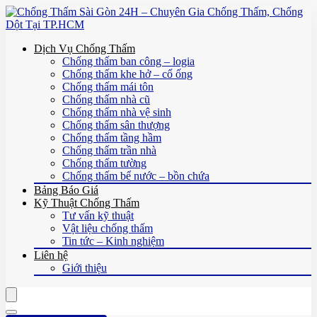
Dịch Vụ Chống Thấm
Chống thấm ban công – logia
Chống thấm khe hở – cổ ống
Chống thấm mái tôn
Chống thấm nhà cũ
Chống thấm nhà vệ sinh
Chống thấm sân thượng
Chống thấm tầng hầm
Chống thấm trần nhà
Chống thấm tường
Chống thấm bể nước – bồn chứa
Bảng Báo Giá
Kỹ Thuật Chống Thấm
Tư vấn kỹ thuật
Vật liệu chống thấm
Tin tức – Kinh nghiệm
Liên hệ
Giới thiệu