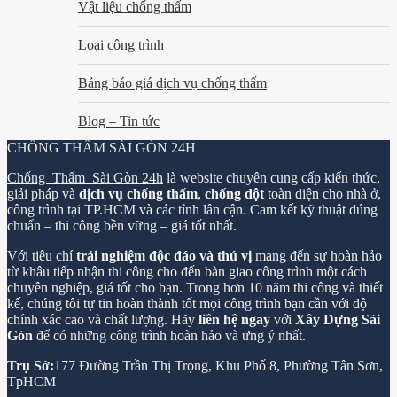
Vật liệu chống thấm
Loại công trình
Bảng báo giá dịch vụ chống thấm
Blog – Tin tức
CHỐNG THẤM SÀI GÒN 24H
Chống Thấm Sài Gòn 24h
là website chuyên cung cấp kiến thức,
giải pháp và
dịch vụ chống thấm
,
chống dột
toàn diện cho nhà ở,
công trình tại TP.HCM và các tỉnh lân cận. Cam kết kỹ thuật đúng
chuẩn – thi công bền vững – giá tốt nhất.
Với tiêu chí
trải nghiệm độc đáo và thú vị
mang đến sự hoàn hảo
từ khâu tiếp nhận thi công cho đến bàn giao công trình một cách
chuyên nghiệp, giá tốt cho bạn. Trong hơn 10 năm thi công và thiết
kế, chúng tôi tự tin hoàn thành tốt mọi công trình bạn cần với độ
chính xác cao và chất lượng. Hãy
liên hệ ngay
với
Xây Dựng Sài
Gòn
để có những công trình hoàn hảo và ưng ý nhất.
Trụ Sở:
177 Đường Trần Thị Trọng, Khu Phố 8, Phường Tân Sơn,
TpHCM