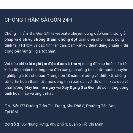
CHỐNG THẤM SÀI GÒN 24H
Chống Thấm Sài Gòn 24h
là website chuyên cung cấp kiến thức, giải
pháp và
dịch vụ chống thấm
,
chống dột
toàn diện cho nhà ở, công
trình tại TP.HCM và các tỉnh lân cận. Cam kết kỹ thuật đúng chuẩn – thi
công bền vững – giá tốt nhất.
Với tiêu chí
trải nghiệm độc đáo và thú vị
mang đến sự hoàn hảo từ
khâu tiếp nhận thi công cho đến bàn giao công trình một cách chuyên
nghiệp, giá tốt cho bạn. Trong hơn 10 năm thi công và thiết kế, chúng
tôi tự tin hoàn thành tốt mọi công trình bạn cần với độ chính xác cao và
chất lượng. Hãy
liên hệ ngay
với
Xây Dựng Sài Gòn
để có những công
trình hoàn hảo và ưng ý nhất.
Trụ Sở:
177 Đường Trần Thị Trọng, Khu Phố 8, Phường Tân Sơn,
TpHCM
Cơ Sở 2:
05 Phùng Hưng, Khu phố 1, Quận 5, Hồ Chí Minh