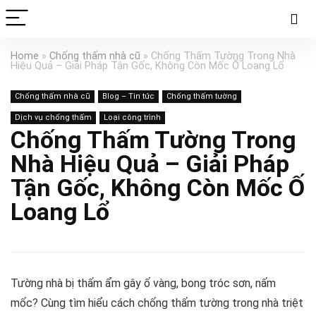
Home
»
Chống thấm nhà cũ
»
Chống Thấm Tường Trong Nhà
Hiệu Quả – Giải Pháp Tận Gốc, Không Còn Mốc Ố Loang Lổ
Chống thấm nhà cũ
Blog – Tin tức
Chống thấm tường
Dịch vụ chống thấm
Loại công trình
Chống Thấm Tường Trong
Nhà Hiệu Quả – Giải Pháp
Tận Gốc, Không Còn Mốc Ố
Loang Lổ
Tường nhà bị thấm ẩm gây ố vàng, bong tróc sơn, nấm
mốc? Cùng tìm hiểu cách chống thấm tường trong nhà triệt