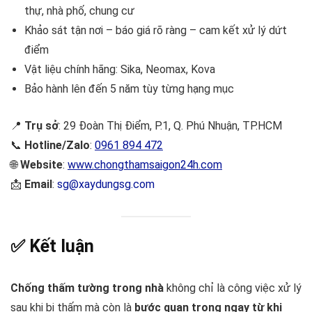
thự, nhà phố, chung cư
Khảo sát tận nơi – báo giá rõ ràng – cam kết xử lý dứt
điểm
Vật liệu chính hãng: Sika, Neomax, Kova
Bảo hành lên đến 5 năm tùy từng hạng mục
📍
Trụ sở
: 29 Đoàn Thị Điểm, P.1, Q. Phú Nhuận, TP.HCM
📞
Hotline/Zalo
:
0961 894 472
🌐
Website
:
www.chongthamsaigon24h.com
📩
Email
:
sg@xaydungsg.com
✅ Kết luận
Chống thấm tường trong nhà
không chỉ là công việc xử lý
sau khi bị thấm mà còn là
bước quan trọng ngay từ khi