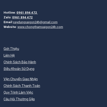
Hotline:
0961 894 472
Zalo:
0961 894 472
Email:
xaydungsaigon24h@gmail.com
Website:
www.chongthamsaigon24h.com
Giới Thiệu
Liên Hệ
Chính Sách Bảo Hành
Điều Khoản Sử Dụng
Vận Chuyển Giao Nhận
Chính Sách Thanh Toán
Quy Trình Làm Việc
Câu Hỏi Thường Gặp