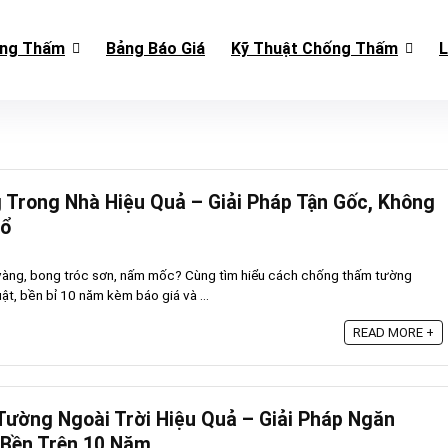
ống Thấm
Bảng Báo Giá
Kỹ Thuật Chống Thấm
L
Trong Nhà Hiệu Quả – Giải Pháp Tận Gốc, Không
Lổ
vàng, bong tróc sơn, nấm mốc? Cùng tìm hiểu cách chống thấm tường
uật, bền bỉ 10 năm kèm báo giá và ...
READ MORE +
ường Ngoài Trời Hiệu Quả – Giải Pháp Ngăn
 Bền Trên 10 Năm