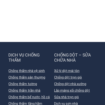
DỊCH VỤ CHỐNG
CHỐNG DỘT – SỬA
THẤM
CHỮA NHÀ
Chống thấm nhà vệ sinh
Xử lý dột mái tôn
Chống thấm sân thượng
Chống dột trọn gói
Chống thấm tường
Chống dột nhà xưởng
Chống thấm trần nhà
Lắp máng xối chống dột
Chống thấm bể nước, hồ cá
Sửa nhà trọn gói
Chống thấm tầng hầm
Dịch vụ sơn nhà