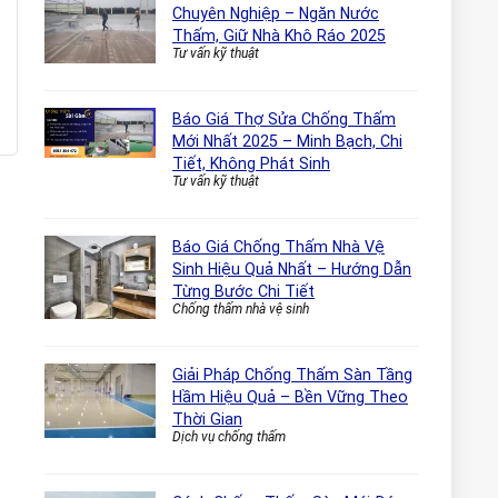
Chuyên Nghiệp – Ngăn Nước
Thấm, Giữ Nhà Khô Ráo 2025
Tư vấn kỹ thuật
Báo Giá Thợ Sửa Chống Thấm
Mới Nhất 2025 – Minh Bạch, Chi
Tiết, Không Phát Sinh
Tư vấn kỹ thuật
Báo Giá Chống Thấm Nhà Vệ
Sinh Hiệu Quả Nhất – Hướng Dẫn
Từng Bước Chi Tiết
Chống thấm nhà vệ sinh
Giải Pháp Chống Thấm Sàn Tầng
Hầm Hiệu Quả – Bền Vững Theo
Thời Gian
Dịch vụ chống thấm