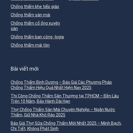
Chống thấm khe tiếp giáp
Chống thấm sàn mái
Chống thấm cổ ống xuyên
sàn
Chống thấm ban công -logia
Chống thấm mái tôn
Bài viết mới
Chống Thấm Bình Dương – Báo Giá Các Phương Pháp
Chống Thấm Hiệu Quả Nhất Hiện Nay 2025
Thi Công Chống Thấm Sân Thượng tại TPHCM – Bền Lâu
Trên 10 Năm, Bảo Hành Dài Hạn
Thợ Chống Thấm Sàn Mái Chuyên Nghiệp – Ngăn Nước
Thấm, Giữ Nhà Khô Ráo 2025
Báo Giá Thợ Sửa Chống Thấm Mới Nhất 2025 – Minh Bạch,
Chi Tiết, Không Phát Sinh