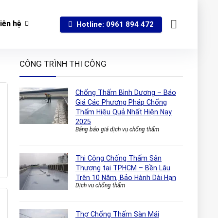
iên hệ
Hotline: 0961 894 472
CÔNG TRÌNH THI CÔNG
Chống Thấm Bình Dương – Báo
Giá Các Phương Pháp Chống
Thấm Hiệu Quả Nhất Hiện Nay
2025
Bảng báo giá dịch vụ chống thấm
Thi Công Chống Thấm Sân
Thượng tại TPHCM – Bền Lâu
Trên 10 Năm, Bảo Hành Dài Hạn
Dịch vụ chống thấm
Thợ Chống Thấm Sàn Mái