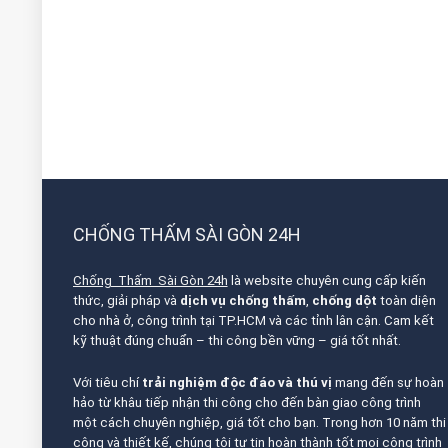
CHỐNG THẤM SÀI GÒN 24H
Chống Thấm Sài Gòn 24h
là website chuyên cung cấp kiến
thức, giải pháp và
dịch vụ chống thấm
,
chống dột
toàn diện
cho nhà ở, công trình tại TP.HCM và các tỉnh lân cận. Cam kết
kỹ thuật đúng chuẩn – thi công bền vững – giá tốt nhất.
Với tiêu chí
trải nghiệm độc đáo và thú vị
mang đến sự hoàn
hảo từ khâu tiếp nhận thi công cho đến bàn giao công trình
một cách chuyên nghiệp, giá tốt cho bạn. Trong hơn 10 năm thi
công và thiết kế, chúng tôi tự tin hoàn thành tốt mọi công trình