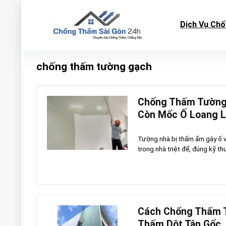
Dịch Vụ Ch
chống thấm tường gạch
Chống Thấm Tường 
Còn Mốc Ố Loang 
Tường nhà bị thấm ẩm gây ố 
trong nhà triệt để, đúng kỹ th
Cách Chống Thấm T
Thấm Dột Tận Gốc,