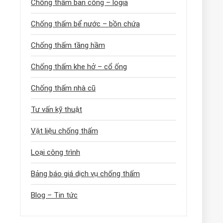
Chống thấm ban công – logia
Chống thấm bể nước – bồn chứa
Chống thấm tầng hầm
Chống thấm khe hở – cổ ống
Chống thấm nhà cũ
Tư vấn kỹ thuật
Vật liệu chống thấm
Loại công trình
Bảng báo giá dịch vụ chống thấm
Blog – Tin tức