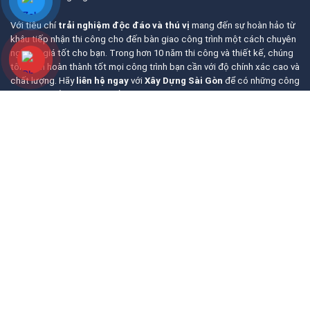
Với tiêu chí
trải nghiệm độc đáo và thú vị
mang đến sự hoàn hảo từ
khâu tiếp nhận thi công cho đến bàn giao công trình một cách chuyên
nghiệp, giá tốt cho bạn. Trong hơn 10 năm thi công và thiết kế, chúng
tôi tự tin hoàn thành tốt mọi công trình bạn cần với độ chính xác cao và
chất lượng. Hãy
liên hệ ngay
với
Xây Dựng Sài Gòn
để có những công
trình hoàn hảo và ưng ý nhất.
Trụ Sở:
177 Đường Trần Thị Trọng, Khu Phố 8, Phường Tân Sơn,
TpHCM
Cơ Sở 2:
05 Phùng Hưng, Khu phố 1, Quận 5, Hồ Chí Minh
Hotline:
0961 894 472
Zalo:
0961 894 472
Email:
xaydungsaigon24h@gmail.com
Website:
www.chongthamsaigon24h.com