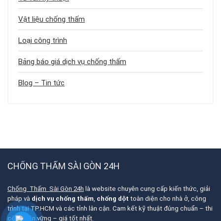
Vật liệu chống thấm
Loại công trình
Bảng báo giá dịch vụ chống thấm
Blog – Tin tức
CHỐNG THẤM SÀI GÒN 24H
Chống Thấm Sài Gòn 24h
là website chuyên cung cấp kiến thức, giải
pháp và
dịch vụ chống thấm
,
chống dột
toàn diện cho nhà ở, công
trình tại TP.HCM và các tỉnh lân cận. Cam kết kỹ thuật đúng chuẩn – thi
công bền vững – giá tốt nhất.