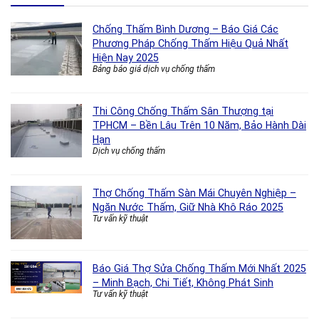
Chống Thấm Bình Dương – Báo Giá Các
Phương Pháp Chống Thấm Hiệu Quả Nhất
Hiện Nay 2025
Bảng báo giá dịch vụ chống thấm
Thi Công Chống Thấm Sân Thượng tại
TPHCM – Bền Lâu Trên 10 Năm, Bảo Hành Dài
Hạn
Dịch vụ chống thấm
Thợ Chống Thấm Sàn Mái Chuyên Nghiệp –
Ngăn Nước Thấm, Giữ Nhà Khô Ráo 2025
Tư vấn kỹ thuật
Báo Giá Thợ Sửa Chống Thấm Mới Nhất 2025
– Minh Bạch, Chi Tiết, Không Phát Sinh
Tư vấn kỹ thuật