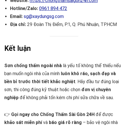
Website:
https://chongthamsaigon24h.com
Hotline/Zalo:
0961 894 472
Email:
sg@xaydungsg.com
Địa chỉ:
29 Đoàn Thị Điểm, P.1, Q. Phú Nhuận, TP.HCM
Kết luận
Sơn chống thấm ngoài nhà
là yếu tố không thể thiếu nếu
bạn muốn ngôi nhà của mình
luôn khô ráo, sạch đẹp và
bền bỉ trước thời tiết khắc nghiệt
. Hãy đầu tư đúng loại
sơn, thi công đúng kỹ thuật hoặc chọn
đơn vị chuyên
nghiệp
để không phải tốn kém chi phí sửa chữa về sau.
👉
Gọi ngay cho Chống Thấm Sài Gòn 24H
để được
khảo sát miễn phí
và
báo giá rõ ràng
– bảo vệ ngôi nhà