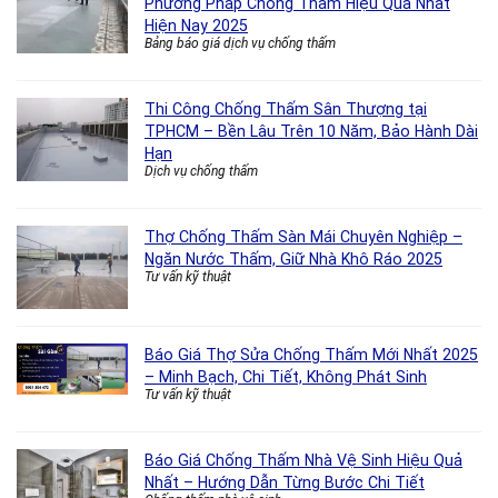
Phương Pháp Chống Thấm Hiệu Quả Nhất
Hiện Nay 2025
Bảng báo giá dịch vụ chống thấm
Thi Công Chống Thấm Sân Thượng tại
TPHCM – Bền Lâu Trên 10 Năm, Bảo Hành Dài
Hạn
Dịch vụ chống thấm
Thợ Chống Thấm Sàn Mái Chuyên Nghiệp –
Ngăn Nước Thấm, Giữ Nhà Khô Ráo 2025
Tư vấn kỹ thuật
Báo Giá Thợ Sửa Chống Thấm Mới Nhất 2025
– Minh Bạch, Chi Tiết, Không Phát Sinh
Tư vấn kỹ thuật
Báo Giá Chống Thấm Nhà Vệ Sinh Hiệu Quả
Nhất – Hướng Dẫn Từng Bước Chi Tiết