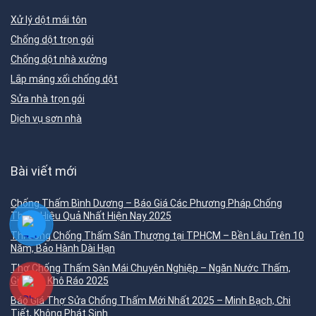
Xử lý dột mái tôn
Chống dột trọn gói
Chống dột nhà xưởng
Lắp máng xối chống dột
Sửa nhà trọn gói
Dịch vụ sơn nhà
Bài viết mới
Chống Thấm Bình Dương – Báo Giá Các Phương Pháp Chống
Thấm Hiệu Quả Nhất Hiện Nay 2025
Thi Công Chống Thấm Sân Thượng tại TPHCM – Bền Lâu Trên 10
Năm, Bảo Hành Dài Hạn
Thợ Chống Thấm Sàn Mái Chuyên Nghiệp – Ngăn Nước Thấm,
Giữ Nhà Khô Ráo 2025
Báo Giá Thợ Sửa Chống Thấm Mới Nhất 2025 – Minh Bạch, Chi
Tiết, Không Phát Sinh