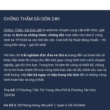
CHỐNG THẤM SÀI GÒN 24H
Chống Thấm Sài Gòn 24h
là website chuyên cung cấp kiến thức, giải
pháp và
dịch vụ chống thấm
,
chống dột
toàn diện cho nhà ở, công
trình tại TP.HCM và các tỉnh lân cận. Cam kết kỹ thuật đúng chuẩn – thi
công bền vững – giá tốt nhất.
Với tiêu chí
trải nghiệm độc đáo và thú vị
mang đến sự hoàn hảo từ
khâu tiếp nhận thi công cho đến bàn giao công trình một cách chuyên
nghiệp, giá tốt cho bạn. Trong hơn 10 năm thi công và thiết kế, chúng
tôi tự tin hoàn thành tốt mọi công trình bạn cần với độ chính xác cao và
chất lượng. Hãy
liên hệ ngay
với
Xây Dựng Sài Gòn
để có những công
trình hoàn hảo và ưng ý nhất.
Trụ Sở:
177 Đường Trần Thị Trọng, Khu Phố 8, Phường Tân Sơn,
TpHCM
Cơ Sở 2:
05 Phùng Hưng, Khu phố 1, Quận 5, Hồ Chí Minh