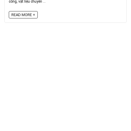
công, vật liệu chuyên ...
READ MORE +