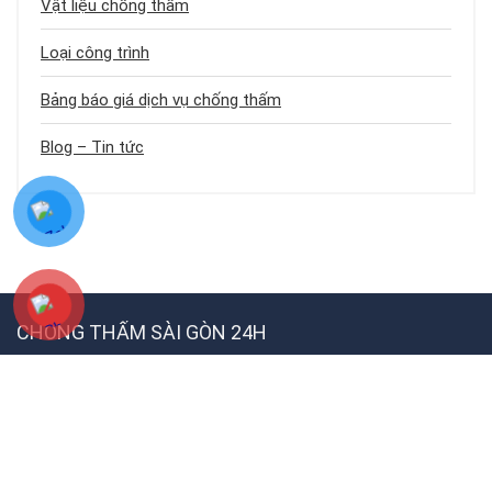
Vật liệu chống thấm
Loại công trình
Bảng báo giá dịch vụ chống thấm
Blog – Tin tức
CHỐNG THẤM SÀI GÒN 24H
Chống Thấm Sài Gòn 24h
là website chuyên cung cấp kiến thức, giải
pháp và
dịch vụ chống thấm
,
chống dột
toàn diện cho nhà ở, công
trình tại TP.HCM và các tỉnh lân cận. Cam kết kỹ thuật đúng chuẩn – thi
công bền vững – giá tốt nhất.