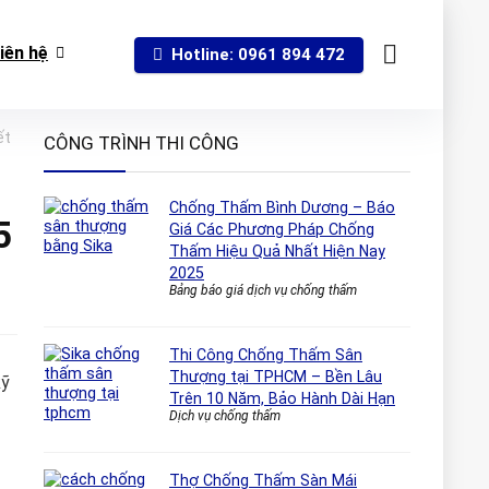
iên hệ
Hotline: 0961 894 472
ết
CÔNG TRÌNH THI CÔNG
Chống Thấm Bình Dương – Báo
5
Giá Các Phương Pháp Chống
Thấm Hiệu Quả Nhất Hiện Nay
2025
Bảng báo giá dịch vụ chống thấm
Thi Công Chống Thấm Sân
Thượng tại TPHCM – Bền Lâu
kỹ
Trên 10 Năm, Bảo Hành Dài Hạn
Dịch vụ chống thấm
n
Thợ Chống Thấm Sàn Mái