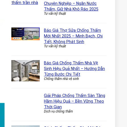
Chuyên Nghiệp – Ngăn Nước
Thấm, Giữ Nhà Khô Ráo 2025
Tư vấn kỹ thuật
Báo Giá Thợ Sửa Chống Thấm
Mới Nhất 2025 – Minh Bạch, Chi
Tiết, Không Phát Sinh
Tư vấn kỹ thuật
Báo Giá Chống Thấm Nhà Vệ
Sinh Hiệu Quả Nhất – Hướng Dẫn
Từng Bước Chi Tiết
Chống thấm nhà vệ sinh
Giải Pháp Chống Thấm Sàn Tầng
Hầm Hiệu Quả – Bền Vững Theo
Thời Gian
Dịch vụ chống thấm