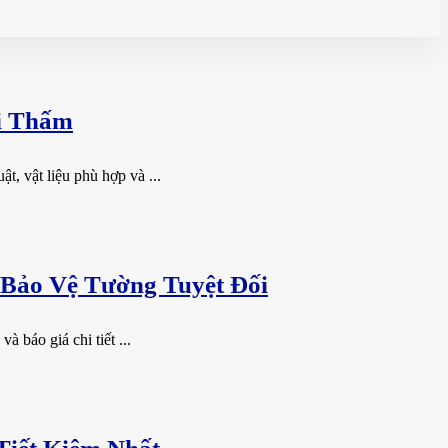
i Thấm
, vật liệu phù hợp và ...
 Bảo Vệ Tường Tuyệt Đối
 báo giá chi tiết ...