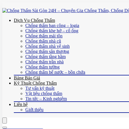
Dịch Vụ Chống Thấm
Chống thấm ban công – logia
Chống thấm khe hở – cổ ống
Chống thấm mái tôn
Chống thấm nhà cũ
Chống thấm nhà vệ sinh
Chống thấm sân thượng
Chống thấm tầng hầm
Chống thấm trần nhà
Chống thấm tường
Chống thấm bể nước – bồn chứa
Bảng Báo Giá
Kỹ Thuật Chống Thấm
Tư vấn kỹ thuật
Vật liệu chống thấm
Tin tức – Kinh nghiệm
Liên hệ
Giới thiệu