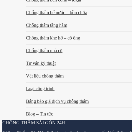
Chống thấm bể nước – bồn chứa
Chống thấm tầng hầm
Chống thấm khe hở – cổ ống
Chống thấm nhà cũ
Tư vấn kỹ thuật
Vật liệu chống thấm
Loại công trình
Bảng báo giá dịch vụ chống thấm
Blog – Tin tức
CHỐNG THẤM SÀI GÒN 24H