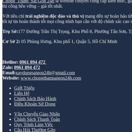
Chống Thấm Sài Gòn 24h
là website chuyên cung cấp kiến thức, gi
thi công bền vững – giá tốt nhất.
Với tiêu chí
trải nghiệm độc đáo và thú vị
mang đến sự hoàn hảo từ k
tôi tự tin hoàn thành tốt mọi công trình bạn cần với độ chính xác cao
Trụ Sở:
177 Đường Trần Thị Trọng, Khu Phố 8, Phường Tân Sơn,
Cơ Sở 2:
05 Phùng Hưng, Khu phố 1, Quận 5, Hồ Chí Minh
Hotline:
0961 894 472
Zalo:
0961 894 472
Email:
xaydungsaigon24h@gmail.com
Website:
www.chongthamsaigon24h.com
Giới Thiệu
Liên Hệ
Chính Sách Bảo Hành
Điều Khoản Sử Dụng
Vận Chuyển Giao Nhận
Chính Sách Thanh Toán
Quy Trình Làm Việc
Câu Hỏi Thường Gặp