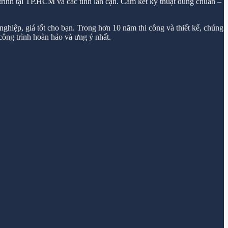
trình tại TP.HCM và các tỉnh lân cận. Cam kết kỹ thuật đúng chuẩn –
ghiệp, giá tốt cho bạn. Trong hơn 10 năm thi công và thiết kế, chúng
ông trình hoàn hảo và ưng ý nhất.