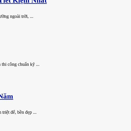
Tiết Kiệm Nhất
ng ngoài trời, ...
thi công chuẩn kỹ ...
 Năm
riệt để, bền đẹp ...