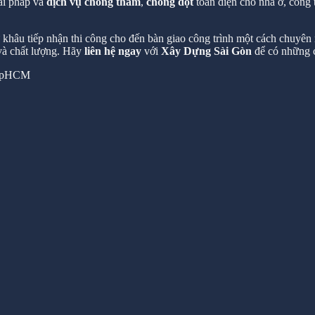
ải pháp và
dịch vụ chống thấm
,
chống dột
toàn diện cho nhà ở, công 
hâu tiếp nhận thi công cho đến bàn giao công trình một cách chuyên n
 và chất lượng. Hãy
liên hệ ngay
với
Xây Dựng Sài Gòn
để có những c
 TpHCM