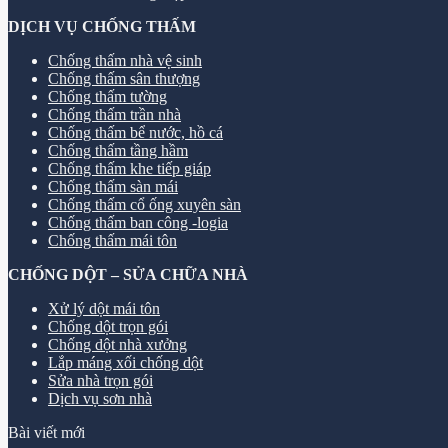
DỊCH VỤ CHỐNG THẤM
Chống thấm nhà vệ sinh
Chống thấm sân thượng
Chống thấm tường
Chống thấm trần nhà
Chống thấm bể nước, hồ cá
Chống thấm tầng hầm
Chống thấm khe tiếp giáp
Chống thấm sàn mái
Chống thấm cổ ống xuyên sàn
Chống thấm ban công -logia
Chống thấm mái tôn
CHỐNG DỘT – SỬA CHỮA NHÀ
Xử lý dột mái tôn
Chống dột trọn gói
Chống dột nhà xưởng
Lắp máng xối chống dột
Sửa nhà trọn gói
Dịch vụ sơn nhà
Bài viết mới