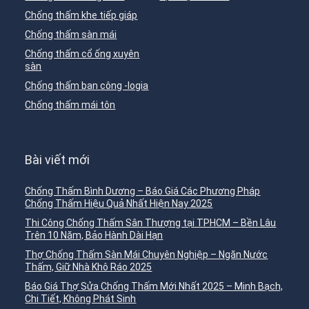
Chống thấm khe tiếp giáp
Chống thấm sàn mái
Chống thấm cổ ống xuyên
sàn
Chống thấm ban công -logia
Chống thấm mái tôn
Bài viết mới
Chống Thấm Bình Dương – Báo Giá Các Phương Pháp
Chống Thấm Hiệu Quả Nhất Hiện Nay 2025
Thi Công Chống Thấm Sân Thượng tại TPHCM – Bền Lâu
Trên 10 Năm, Bảo Hành Dài Hạn
Thợ Chống Thấm Sàn Mái Chuyên Nghiệp – Ngăn Nước
Thấm, Giữ Nhà Khô Ráo 2025
Báo Giá Thợ Sửa Chống Thấm Mới Nhất 2025 – Minh Bạch,
Chi Tiết, Không Phát Sinh