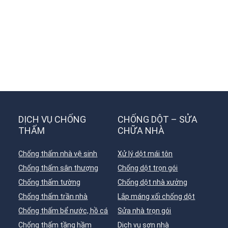
DỊCH VỤ CHỐNG
CHỐNG DỘT – SỬA
THẤM
CHỮA NHÀ
Chống thấm nhà vệ sinh
Xử lý dột mái tôn
Chống thấm sân thượng
Chống dột trọn gói
Chống thấm tường
Chống dột nhà xưởng
Chống thấm trần nhà
Lắp máng xối chống dột
Chống thấm bể nước, hồ cá
Sửa nhà trọn gói
Chống thấm tầng hầm
Dịch vụ sơn nhà