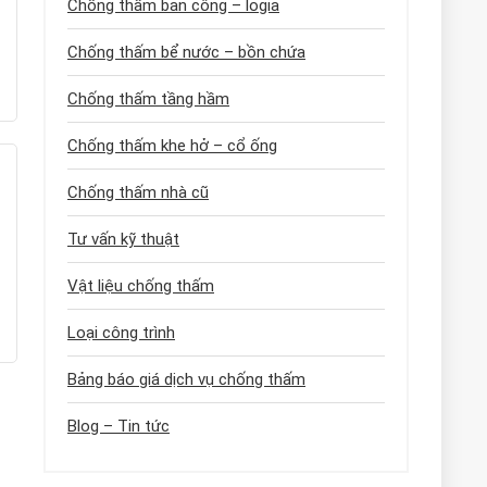
Chống thấm ban công – logia
Chống thấm bể nước – bồn chứa
Chống thấm tầng hầm
Chống thấm khe hở – cổ ống
Chống thấm nhà cũ
Tư vấn kỹ thuật
Vật liệu chống thấm
Loại công trình
Bảng báo giá dịch vụ chống thấm
Blog – Tin tức