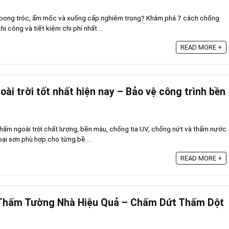
 bong tróc, ẩm mốc và xuống cấp nghiêm trọng? Khám phá 7 cách chống
i công và tiết kiệm chi phí nhất ...
READ MORE +
i trời tốt nhất hiện nay – Bảo vệ công trình bền
thấm ngoài trời chất lượng, bền màu, chống tia UV, chống nứt và thấm nước
oại sơn phù hợp cho từng bề ...
READ MORE +
Thấm Tường Nhà Hiệu Quả – Chấm Dứt Thấm Dột