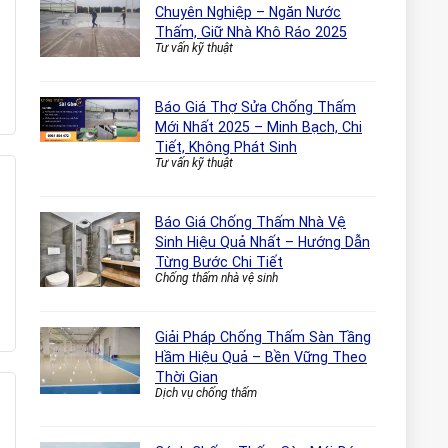
Chuyên Nghiệp – Ngăn Nước
Thấm, Giữ Nhà Khô Ráo 2025
Tư vấn kỹ thuật
Báo Giá Thợ Sửa Chống Thấm
Mới Nhất 2025 – Minh Bạch, Chi
Tiết, Không Phát Sinh
Tư vấn kỹ thuật
Báo Giá Chống Thấm Nhà Vệ
Sinh Hiệu Quả Nhất – Hướng Dẫn
Từng Bước Chi Tiết
Chống thấm nhà vệ sinh
Giải Pháp Chống Thấm Sàn Tầng
Hầm Hiệu Quả – Bền Vững Theo
Thời Gian
Dịch vụ chống thấm