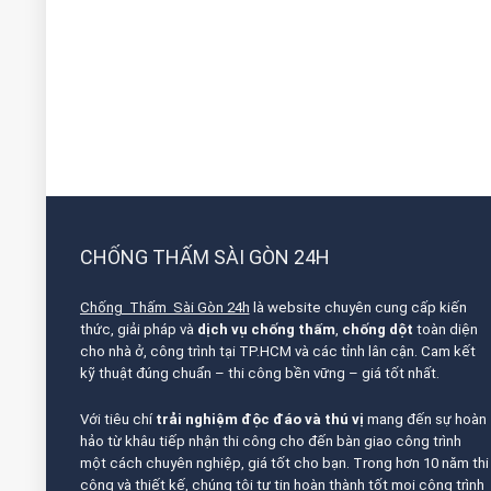
CHỐNG THẤM SÀI GÒN 24H
Chống Thấm Sài Gòn 24h
là website chuyên cung cấp kiến
thức, giải pháp và
dịch vụ chống thấm
,
chống dột
toàn diện
cho nhà ở, công trình tại TP.HCM và các tỉnh lân cận. Cam kết
kỹ thuật đúng chuẩn – thi công bền vững – giá tốt nhất.
Với tiêu chí
trải nghiệm độc đáo và thú vị
mang đến sự hoàn
hảo từ khâu tiếp nhận thi công cho đến bàn giao công trình
một cách chuyên nghiệp, giá tốt cho bạn. Trong hơn 10 năm thi
công và thiết kế, chúng tôi tự tin hoàn thành tốt mọi công trình