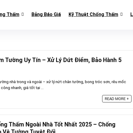
ống Thấm
Bảng Báo Giá
Kỹ Thuật Chống Thấm
L
m Tường Uy Tín – Xử Lý Dứt Điểm, Bảo Hành 5
ờng nhà trong và ngoài – xử lý nứt chân tường, bong tróc sơn, rêu mốc
 công nhanh, giá tốt tại ...
READ MORE +
ống Thấm Ngoài Nhà Tốt Nhất 2025 – Chống
o Vệ Tường Tuyệt Đối