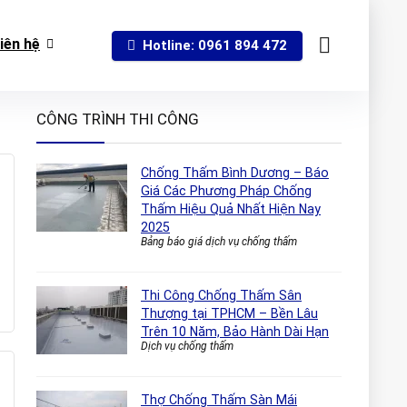
iên hệ
Hotline: 0961 894 472
CÔNG TRÌNH THI CÔNG
Chống Thấm Bình Dương – Báo
Giá Các Phương Pháp Chống
Thấm Hiệu Quả Nhất Hiện Nay
2025
Bảng báo giá dịch vụ chống thấm
Thi Công Chống Thấm Sân
Thượng tại TPHCM – Bền Lâu
Trên 10 Năm, Bảo Hành Dài Hạn
Dịch vụ chống thấm
Thợ Chống Thấm Sàn Mái