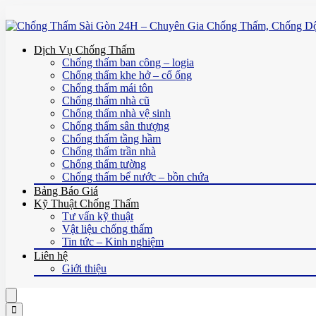
Dịch Vụ Chống Thấm
Chống thấm ban công – logia
Chống thấm khe hở – cổ ống
Chống thấm mái tôn
Chống thấm nhà cũ
Chống thấm nhà vệ sinh
Chống thấm sân thượng
Chống thấm tầng hầm
Chống thấm trần nhà
Chống thấm tường
Chống thấm bể nước – bồn chứa
Bảng Báo Giá
Kỹ Thuật Chống Thấm
Tư vấn kỹ thuật
Vật liệu chống thấm
Tin tức – Kinh nghiệm
Liên hệ
Giới thiệu