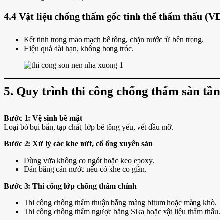
4.4 Vật liệu chống thấm gốc tinh thể thẩm thấu (V
Kết tinh trong mao mạch bê tông, chặn nước từ bên trong.
Hiệu quả dài hạn, không bong tróc.
5. Quy trình thi công chống thấm sàn t
Bước 1: Vệ sinh bề mặt
Loại bỏ bụi bẩn, tạp chất, lớp bê tông yếu, vết dầu mỡ.
Bước 2: Xử lý các khe nứt, cổ ống xuyên sàn
Dùng vữa không co ngót hoặc keo epoxy.
Dán băng cản nước nếu có khe co giãn.
Bước 3: Thi công lớp chống thấm chính
Thi công chống thấm thuận bằng màng bitum hoặc màng khò.
Thi công chống thấm ngược bằng Sika hoặc vật liệu thẩm thấu.