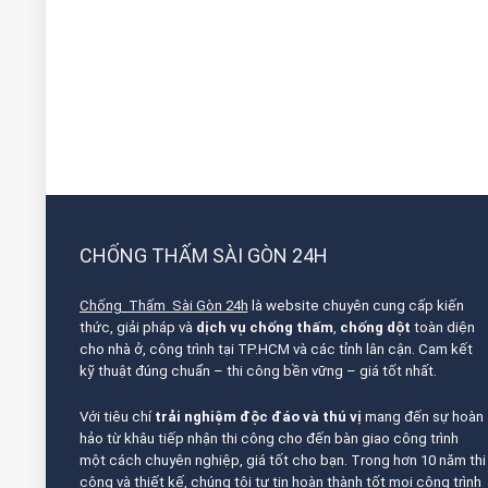
CHỐNG THẤM SÀI GÒN 24H
Chống Thấm Sài Gòn 24h
là website chuyên cung cấp kiến
thức, giải pháp và
dịch vụ chống thấm
,
chống dột
toàn diện
cho nhà ở, công trình tại TP.HCM và các tỉnh lân cận. Cam kết
kỹ thuật đúng chuẩn – thi công bền vững – giá tốt nhất.
Với tiêu chí
trải nghiệm độc đáo và thú vị
mang đến sự hoàn
hảo từ khâu tiếp nhận thi công cho đến bàn giao công trình
một cách chuyên nghiệp, giá tốt cho bạn. Trong hơn 10 năm thi
công và thiết kế, chúng tôi tự tin hoàn thành tốt mọi công trình