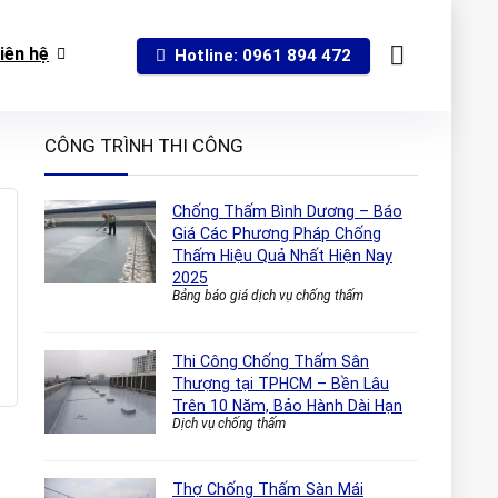
iên hệ
Hotline: 0961 894 472
CÔNG TRÌNH THI CÔNG
Chống Thấm Bình Dương – Báo
Giá Các Phương Pháp Chống
Thấm Hiệu Quả Nhất Hiện Nay
2025
Bảng báo giá dịch vụ chống thấm
Thi Công Chống Thấm Sân
Thượng tại TPHCM – Bền Lâu
Trên 10 Năm, Bảo Hành Dài Hạn
Dịch vụ chống thấm
Thợ Chống Thấm Sàn Mái