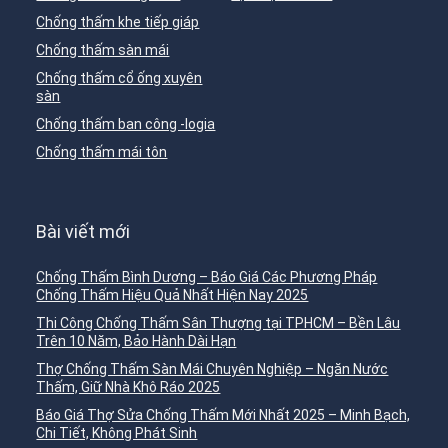
Chống thấm khe tiếp giáp
Chống thấm sàn mái
Chống thấm cổ ống xuyên
sàn
Chống thấm ban công -logia
Chống thấm mái tôn
Bài viết mới
Chống Thấm Bình Dương – Báo Giá Các Phương Pháp
Chống Thấm Hiệu Quả Nhất Hiện Nay 2025
Thi Công Chống Thấm Sân Thượng tại TPHCM – Bền Lâu
Trên 10 Năm, Bảo Hành Dài Hạn
Thợ Chống Thấm Sàn Mái Chuyên Nghiệp – Ngăn Nước
Thấm, Giữ Nhà Khô Ráo 2025
Báo Giá Thợ Sửa Chống Thấm Mới Nhất 2025 – Minh Bạch,
Chi Tiết, Không Phát Sinh