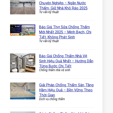
Chuyên Nghiệp – Ngăn Nước
Thấm, Giữ Nhà Khô Ráo 2025
Tư vấn kỹ thuật
Báo Giá Thợ Sửa Chống Thấm
Mới Nhất 2025 – Minh Bạch, Chi
Tiết, Không Phát Sinh
Tư vấn kỹ thuật
Báo Giá Chống Thấm Nhà Vệ
Sinh Hiệu Quả Nhất – Hướng Dẫn
Từng Bước Chi Tiết
Chống thấm nhà vệ sinh
Giải Pháp Chống Thấm Sàn Tầng
Hầm Hiệu Quả – Bền Vững Theo
Thời Gian
Dịch vụ chống thấm