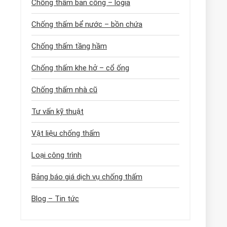
Chống thấm ban công – logia
Chống thấm bể nước – bồn chứa
Chống thấm tầng hầm
Chống thấm khe hở – cổ ống
Chống thấm nhà cũ
Tư vấn kỹ thuật
Vật liệu chống thấm
Loại công trình
Bảng báo giá dịch vụ chống thấm
Blog – Tin tức