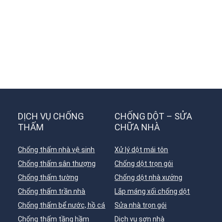
DỊCH VỤ CHỐNG
CHỐNG DỘT – SỬA
THẤM
CHỮA NHÀ
Chống thấm nhà vệ sinh
Xử lý dột mái tôn
Chống thấm sân thượng
Chống dột trọn gói
Chống thấm tường
Chống dột nhà xưởng
Chống thấm trần nhà
Lắp máng xối chống dột
Chống thấm bể nước, hồ cá
Sửa nhà trọn gói
Chống thấm tầng hầm
Dịch vụ sơn nhà