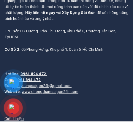
nghiệp, giá tốt cho bạn. Trong hơn 10 năm thi công và thiết kế, chúng
tôi tự tin hoàn thành tốt mọi công trình bạn cần với độ chính xác cao và
chất lượng. Hãy
liên hệ ngay
với
Xây Dựng Sài Gòn
để có những công
trình hoàn hảo và ưng ý nhất.
Trụ Sở:
177 Đường Trần Thị Trọng, Khu Phố 8, Phường Tân Sơn,
TpHCM
Cơ Sở 2:
05 Phùng Hưng, Khu phố 1, Quận 5, Hồ Chí Minh
Hotline:
0961 894 472
Zalo:
0961 894 472
Email:
xaydungsaigon24h@gmail.com
Website:
www.chongthamsaigon24h.com
Giới Thiệu
Liên Hệ