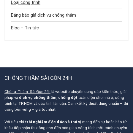
Loại công trình
Bảng báo giá dịch vụ chống thấm
Blog – Tin tức
CHỐNG THẤM SÀI GÒN 24H
Chống Thấm Sài Gòn 24h
là website chuyên cung cấp kiến thức, giải
pháp và
dịch vụ chống thấm
,
chống dột
toàn diện cho nhà ở, công
trình tại TP.HCM và các tỉnh lân cận. Cam kết kỹ thuật đúng chuẩn – thi
công bền vững – giá tốt nhất.
Với tiêu chí
trải nghiệm độc đáo và thú vị
mang đến sự hoàn hảo từ
khâu tiếp nhận thi công cho đến bàn giao công trình một cách chuyên