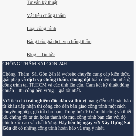
Tư vấn kỹ thuật
Vật liệu chống thấm
Loại công trình
Bảng báo giá dịch vụ chống thấm
Blog – Tin tức
CHỐNG THẤM SÀI GÒN 24H
Chống Thấm Sài Gòn 24h
là website chuyên cung cấp kiến thức,
giải pháp và
dịch vụ chống thấm
,
chống dột
toàn diện cho nhà ở,
công trình tại TP.HCM và các tỉnh lân cận. Cam kết kỹ thuật đúng
chuẩn – thi công bền vững – giá tốt nhất.
Với tiêu chí
trải nghiệm độc đáo và thú vị
mang đến sự hoàn hảo
từ khâu tiếp nhận thi công cho đến bàn giao công trình một cách
chuyên nghiệp, giá tốt cho bạn. Trong hơn 10 năm thi công và thiết
kế, chúng tôi tự tin hoàn thành tốt mọi công trình bạn cần với độ
chính xác cao và chất lượng. Hãy
liên hệ ngay
với
Xây Dựng Sài
Gòn
để có những công trình hoàn hảo và ưng ý nhất.