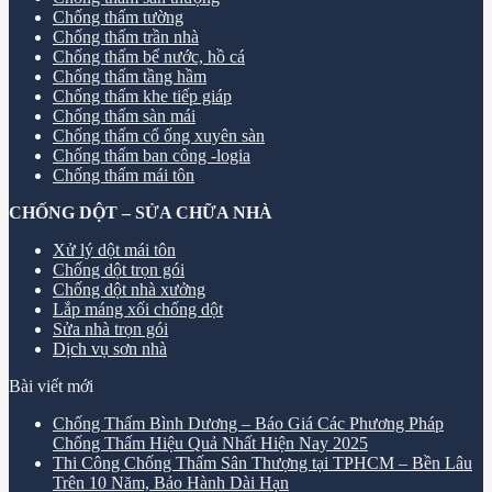
Chống thấm tường
Chống thấm trần nhà
Chống thấm bể nước, hồ cá
Chống thấm tầng hầm
Chống thấm khe tiếp giáp
Chống thấm sàn mái
Chống thấm cổ ống xuyên sàn
Chống thấm ban công -logia
Chống thấm mái tôn
CHỐNG DỘT – SỬA CHỮA NHÀ
Xử lý dột mái tôn
Chống dột trọn gói
Chống dột nhà xưởng
Lắp máng xối chống dột
Sửa nhà trọn gói
Dịch vụ sơn nhà
Bài viết mới
Chống Thấm Bình Dương – Báo Giá Các Phương Pháp
Chống Thấm Hiệu Quả Nhất Hiện Nay 2025
Thi Công Chống Thấm Sân Thượng tại TPHCM – Bền Lâu
Trên 10 Năm, Bảo Hành Dài Hạn