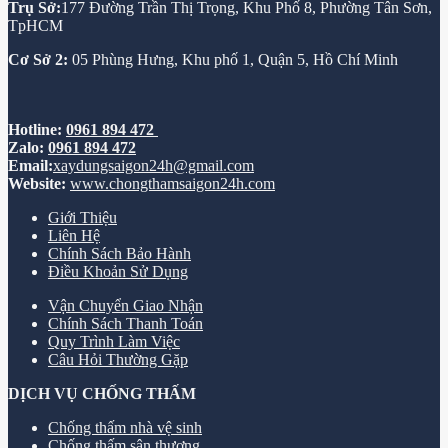
Trụ Sở:
177 Đường Trần Thị Trọng, Khu Phố 8, Phường Tân Sơn,
TpHCM
Cơ Sở 2:
05 Phùng Hưng, Khu phố 1, Quận 5, Hồ Chí Minh
Hotline:
0961 894 472
Zalo:
0961 894 472
Email:
xaydungsaigon24h@gmail.com
Website:
www.chongthamsaigon24h.com
Giới Thiệu
Liên Hệ
Chính Sách Bảo Hành
Điều Khoản Sử Dụng
Vận Chuyển Giao Nhận
Chính Sách Thanh Toán
Quy Trình Làm Việc
Câu Hỏi Thường Gặp
DỊCH VỤ CHỐNG THẤM
Chống thấm nhà vệ sinh
Chống thấm sân thượng