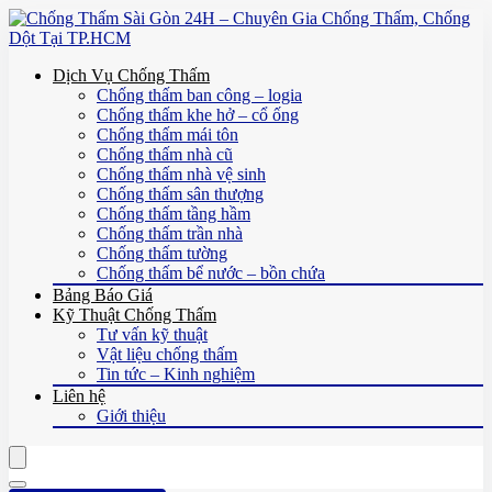
Dịch Vụ Chống Thấm
Chống thấm ban công – logia
Chống thấm khe hở – cổ ống
Chống thấm mái tôn
Chống thấm nhà cũ
Chống thấm nhà vệ sinh
Chống thấm sân thượng
Chống thấm tầng hầm
Chống thấm trần nhà
Chống thấm tường
Chống thấm bể nước – bồn chứa
Bảng Báo Giá
Kỹ Thuật Chống Thấm
Tư vấn kỹ thuật
Vật liệu chống thấm
Tin tức – Kinh nghiệm
Liên hệ
Giới thiệu