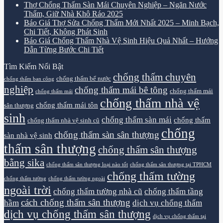
Thợ Chống Thấm Sàn Mái Chuyên Nghiệp – Ngăn Nước
Thấm, Giữ Nhà Khô Ráo 2025
Báo Giá Thợ Sửa Chống Thấm Mới Nhất 2025 – Minh Bạch,
Chi Tiết, Không Phát Sinh
Báo Giá Chống Thấm Nhà Vệ Sinh Hiệu Quả Nhất – Hướng
Dẫn Từng Bước Chi Tiết
Tìm Kiếm Nổi Bật
chống thấm chuyên
chống thấm bể nước
chống thấm ban công
nghiệp
chống thấm mái bê tông
chống thấm mái
chống thấm mái
chống thấm nhà vệ
chống thấm mái tôn
sân thượng
sinh
chống thấm sàn mái
chống thấm
chống thấm nhà vệ sinh cũ
chống
chống thấm sàn sân thượng
sàn nhà vệ sinh
thấm sân thượng
chống thấm sân thượng
bằng sika
chống thấm sân thượng loại nào tốt
chống thấm sân thượng tại TPHCM
chống thấm tường
chống thấm tường
chống thấm tường ngoài
ngoài trời
chống thấm tường nhà cũ
chống thấm tầng
cách chống thấm sân thượng
hầm
dịch vụ chống thấm
dịch vụ chống thấm sân thượng
dịch vụ chống thấm tại