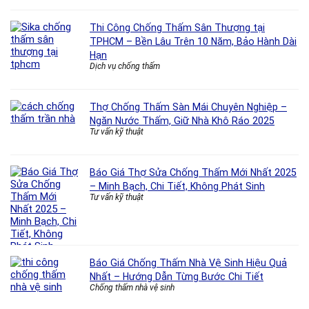
Thi Công Chống Thấm Sân Thượng tại
TPHCM – Bền Lâu Trên 10 Năm, Bảo Hành Dài
Hạn
Dịch vụ chống thấm
Thợ Chống Thấm Sàn Mái Chuyên Nghiệp –
Ngăn Nước Thấm, Giữ Nhà Khô Ráo 2025
Tư vấn kỹ thuật
Báo Giá Thợ Sửa Chống Thấm Mới Nhất 2025
– Minh Bạch, Chi Tiết, Không Phát Sinh
Tư vấn kỹ thuật
Báo Giá Chống Thấm Nhà Vệ Sinh Hiệu Quả
Nhất – Hướng Dẫn Từng Bước Chi Tiết
Chống thấm nhà vệ sinh