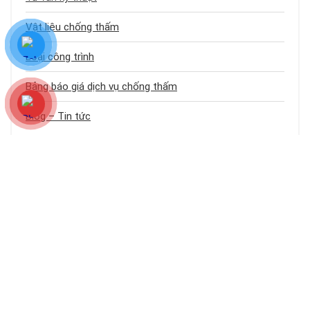
Vật liệu chống thấm
Loại công trình
Bảng báo giá dịch vụ chống thấm
Blog – Tin tức
CHỐNG THẤM SÀI GÒN 24H
Chống Thấm Sài Gòn 24h
là website chuyên cung cấp kiến thức, giải
pháp và
dịch vụ chống thấm
,
chống dột
toàn diện cho nhà ở, công
trình tại TP.HCM và các tỉnh lân cận. Cam kết kỹ thuật đúng chuẩn – thi
công bền vững – giá tốt nhất.