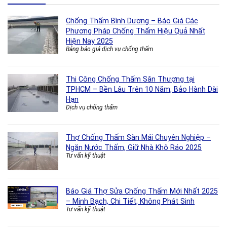
Chống Thấm Bình Dương – Báo Giá Các
Phương Pháp Chống Thấm Hiệu Quả Nhất
Hiện Nay 2025
Bảng báo giá dịch vụ chống thấm
Thi Công Chống Thấm Sân Thượng tại
TPHCM – Bền Lâu Trên 10 Năm, Bảo Hành Dài
Hạn
Dịch vụ chống thấm
Thợ Chống Thấm Sàn Mái Chuyên Nghiệp –
Ngăn Nước Thấm, Giữ Nhà Khô Ráo 2025
Tư vấn kỹ thuật
Báo Giá Thợ Sửa Chống Thấm Mới Nhất 2025
– Minh Bạch, Chi Tiết, Không Phát Sinh
Tư vấn kỹ thuật