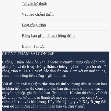
Tư vấn kỹ thuật
Vật liệu chống thấm
Loại công trình
Bảng báo giá dịch vụ chống thấm
Blog – Tin tức
CHỐNG THẤM SÀI GÒN 24H
Chống Thấm Sài Gòn 24h
là website chuyên cung cấp kiến thức,
giải pháp và
dịch vụ chống thấm
,
chống dột
toàn diện cho nhà ở,
công trình tại TP.HCM và các tỉnh lân cận. Cam kết kỹ thuật đúng
chuẩn – thi công bền vững – giá tốt nhất.
Với tiêu chí
trải nghiệm độc đáo và thú vị
mang đến sự hoàn hảo
từ khâu tiếp nhận thi công cho đến bàn giao công trình một cách
chuyên nghiệp, giá tốt cho bạn. Trong hơn 10 năm thi công và thiết
kế, chúng tôi tự tin hoàn thành tốt mọi công trình bạn cần với độ
chính xác cao và chất lượng. Hãy
liên hệ ngay
với
Xây Dựng Sài
Gòn
để có những công trình hoàn hảo và ưng ý nhất.