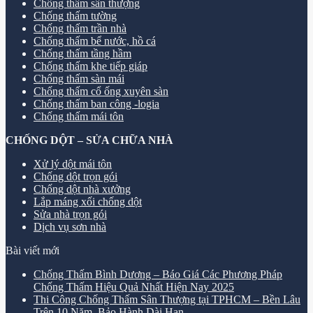
Chống thấm sân thượng
Chống thấm tường
Chống thấm trần nhà
Chống thấm bể nước, hồ cá
Chống thấm tầng hầm
Chống thấm khe tiếp giáp
Chống thấm sàn mái
Chống thấm cổ ống xuyên sàn
Chống thấm ban công -logia
Chống thấm mái tôn
CHỐNG DỘT – SỬA CHỮA NHÀ
Xử lý dột mái tôn
Chống dột trọn gói
Chống dột nhà xưởng
Lắp máng xối chống dột
Sửa nhà trọn gói
Dịch vụ sơn nhà
Bài viết mới
Chống Thấm Bình Dương – Báo Giá Các Phương Pháp
Chống Thấm Hiệu Quả Nhất Hiện Nay 2025
Thi Công Chống Thấm Sân Thượng tại TPHCM – Bền Lâu
Trên 10 Năm, Bảo Hành Dài Hạn