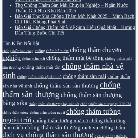
Thợ Chống Thấm Sàn Mái Chuyên Nghiệp – Ngăn Nước
Thấm, Giữ Nhà Khô Ráo 2025
Báo Giá Thợ Sửa Chống Thấm Mới Nhất 2025 – Minh Bạch,
Chi Tiết, Không Phát Sinh
Báo Giá Chống Thấm Nhà Vệ Sinh Hiệu Quả Nhất – Hướng
Dẫn Từng Bước Chi Tiết
Tìm Kiếm Nổi Bật
chống thấm chuyên
chống thấm bể nước
chống thấm ban công
nghiệp
chống thấm mái bê tông
chống thấm mái
chống thấm mái
chống thấm nhà vệ
chống thấm mái tôn
sân thượng
sinh
chống thấm sàn mái
chống thấm
chống thấm nhà vệ sinh cũ
chống
chống thấm sàn sân thượng
sàn nhà vệ sinh
thấm sân thượng
chống thấm sân thượng
bằng sika
chống thấm sân thượng loại nào tốt
chống thấm sân thượng tại TPHCM
chống thấm tường
chống thấm tường
chống thấm tường ngoài
ngoài trời
chống thấm tường nhà cũ
chống thấm tầng
cách chống thấm sân thượng
hầm
dịch vụ chống thấm
dịch vụ chống thấm sân thượng
dịch vụ chống thấm tại