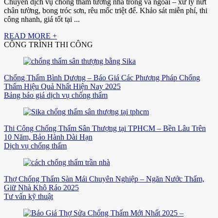
Chuyên dịch vụ chống thấm tường nhà trong và ngoài – xử lý nứt
chân tường, bong tróc sơn, rêu mốc triệt để. Khảo sát miễn phí, thi
công nhanh, giá tốt tại ...
READ MORE +
CÔNG TRÌNH THI CÔNG
Chống Thấm Bình Dương – Báo Giá Các Phương Pháp Chống
Thấm Hiệu Quả Nhất Hiện Nay 2025
Bảng báo giá dịch vụ chống thấm
Thi Công Chống Thấm Sân Thượng tại TPHCM – Bền Lâu Trên
10 Năm, Bảo Hành Dài Hạn
Dịch vụ chống thấm
Thợ Chống Thấm Sàn Mái Chuyên Nghiệp – Ngăn Nước Thấm,
Giữ Nhà Khô Ráo 2025
Tư vấn kỹ thuật