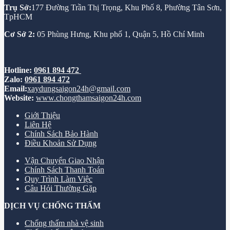
Trụ Sở:
177 Đường Trần Thị Trọng, Khu Phố 8, Phường Tân Sơn,
TpHCM
Cơ Sở 2:
05 Phùng Hưng, Khu phố 1, Quận 5, Hồ Chí Minh
Hotline:
0961 894 472
Zalo:
0961 894 472
Email:
xaydungsaigon24h@gmail.com
Website:
www.chongthamsaigon24h.com
Giới Thiệu
Liên Hệ
Chính Sách Bảo Hành
Điều Khoản Sử Dụng
Vận Chuyển Giao Nhận
Chính Sách Thanh Toán
Quy Trình Làm Việc
Câu Hỏi Thường Gặp
DỊCH VỤ CHỐNG THẤM
Chống thấm nhà vệ sinh