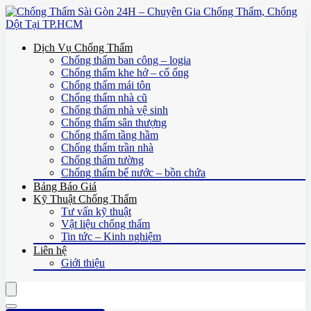
Dịch Vụ Chống Thấm
Chống thấm ban công – logia
Chống thấm khe hở – cổ ống
Chống thấm mái tôn
Chống thấm nhà cũ
Chống thấm nhà vệ sinh
Chống thấm sân thượng
Chống thấm tầng hầm
Chống thấm trần nhà
Chống thấm tường
Chống thấm bể nước – bồn chứa
Bảng Báo Giá
Kỹ Thuật Chống Thấm
Tư vấn kỹ thuật
Vật liệu chống thấm
Tin tức – Kinh nghiệm
Liên hệ
Giới thiệu