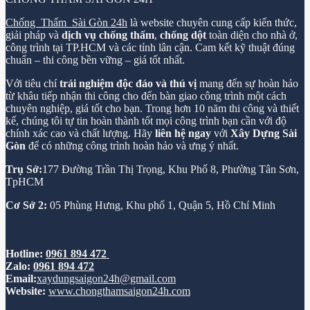
Chống Thấm Sài Gòn 24h
là website chuyên cung cấp kiến thức,
giải pháp và
dịch vụ chống thấm
,
chống dột
toàn diện cho nhà ở,
công trình tại TP.HCM và các tỉnh lân cận. Cam kết kỹ thuật đúng
chuẩn – thi công bền vững – giá tốt nhất.
Với tiêu chí
trải nghiệm độc đáo và thú vị
mang đến sự hoàn hảo
từ khâu tiếp nhận thi công cho đến bàn giao công trình một cách
chuyên nghiệp, giá tốt cho bạn. Trong hơn 10 năm thi công và thiết
kế, chúng tôi tự tin hoàn thành tốt mọi công trình bạn cần với độ
chính xác cao và chất lượng. Hãy
liên hệ ngay
với
Xây Dựng Sài
Gòn
để có những công trình hoàn hảo và ưng ý nhất.
Trụ Sở:
177 Đường Trần Thị Trọng, Khu Phố 8, Phường Tân Sơn,
TpHCM
Cơ Sở 2:
05 Phùng Hưng, Khu phố 1, Quận 5, Hồ Chí Minh
Hotline:
0961 894 472
Zalo:
0961 894 472
Email:
xaydungsaigon24h@gmail.com
Website:
www.chongthamsaigon24h.com