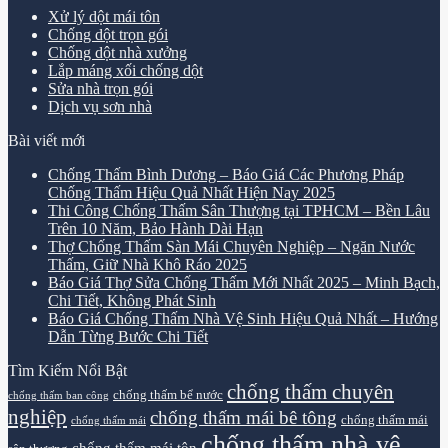
Xử lý dột mái tôn
Chống dột trọn gói
Chống dột nhà xưởng
Lắp máng xối chống dột
Sửa nhà trọn gói
Dịch vụ sơn nhà
Bài viết mới
Chống Thấm Bình Dương – Báo Giá Các Phương Pháp
Chống Thấm Hiệu Quả Nhất Hiện Nay 2025
Thi Công Chống Thấm Sân Thượng tại TPHCM – Bền Lâu
Trên 10 Năm, Bảo Hành Dài Hạn
Thợ Chống Thấm Sàn Mái Chuyên Nghiệp – Ngăn Nước
Thấm, Giữ Nhà Khô Ráo 2025
Báo Giá Thợ Sửa Chống Thấm Mới Nhất 2025 – Minh Bạch,
Chi Tiết, Không Phát Sinh
Báo Giá Chống Thấm Nhà Vệ Sinh Hiệu Quả Nhất – Hướng
Dẫn Từng Bước Chi Tiết
Tìm Kiếm Nổi Bật
chống thấm chuyên
chống thấm bể nước
chống thấm ban công
nghiệp
chống thấm mái bê tông
chống thấm mái
chống thấm mái
chống thấm nhà vệ
chống thấm mái tôn