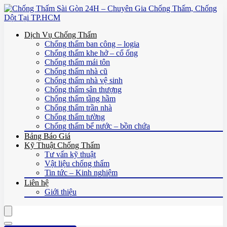
Dịch Vụ Chống Thấm
Chống thấm ban công – logia
Chống thấm khe hở – cổ ống
Chống thấm mái tôn
Chống thấm nhà cũ
Chống thấm nhà vệ sinh
Chống thấm sân thượng
Chống thấm tầng hầm
Chống thấm trần nhà
Chống thấm tường
Chống thấm bể nước – bồn chứa
Bảng Báo Giá
Kỹ Thuật Chống Thấm
Tư vấn kỹ thuật
Vật liệu chống thấm
Tin tức – Kinh nghiệm
Liên hệ
Giới thiệu