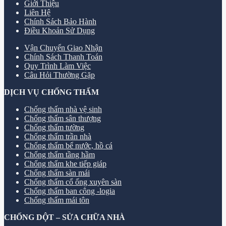
Giới Thiệu
Liên Hệ
Chính Sách Bảo Hành
Điều Khoản Sử Dụng
Vận Chuyển Giao Nhận
Chính Sách Thanh Toán
Quy Trình Làm Việc
Câu Hỏi Thường Gặp
DỊCH VỤ CHỐNG THẤM
Chống thấm nhà vệ sinh
Chống thấm sân thượng
Chống thấm tường
Chống thấm trần nhà
Chống thấm bể nước, hồ cá
Chống thấm tầng hầm
Chống thấm khe tiếp giáp
Chống thấm sàn mái
Chống thấm cổ ống xuyên sàn
Chống thấm ban công -logia
Chống thấm mái tôn
CHỐNG DỘT – SỬA CHỮA NHÀ