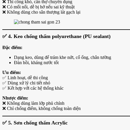
❌ Thi công khó, cần thợ chuyên dụng
❌ Có mối nối, dễ bị hở nếu sai kỹ thuật
❌ Không dùng cho sân thượng lát gạch lại
✅
4. Keo chống thấm polyurethane (PU sealant)
Đặc điểm:
Dạng keo, dùng để trám khe nứt, cổ ống, chân tường
Đàn hồi, kháng nước tốt
Ưu điểm:
✅ Linh hoạt, dễ thi công
✅ Dùng xử lý chi tiết nhỏ
✅ Kết hợp với các hệ thống khác
Nhược điểm:
❌ Không dùng làm lớp phủ chính
❌ Chỉ chống điểm, không chống toàn diện
✅
5. Sơn chống thấm Acrylic