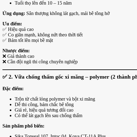
Tuổi thọ lên đến 10 – 15 năm
Ứng dụng:
Sân thượng không lát gạch, mái bê tông hở
Ưu điểm:
✅ Hiệu quả cao
✅ Co giãn mạnh, không nứt theo thời tiết
✅ Bám tốt lên mọi bề mặt
Nhược điểm:
❌ Giá thành cao
❌ Cần đội ngũ thi công chuyên nghiệp
✅
2. Vữa chống thấm gốc xi măng – polymer (2 thành p
Đặc điểm:
Trộn từ chất lỏng polymer và bột xi măng
Dễ thi công, bám chắc bê tông
Giá rẻ, hiệu quả tương đối cao
Có thể lát gạch lên sau chống thấm
Sản phẩm phổ biến:
Sika Topseal 107, Intoc 04, Kova CT-11A Plus