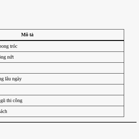
Mô tả
bong tróc
hông nứt
ng lâu ngày
ngũ thi công
sách