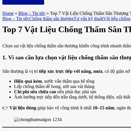
Hotline: 0961 894 472
Home
»
Blog – Tin tức
»
Top 7 Vật Liệu Chống Thấm Sân Thượng T
Blog – Tin tức
Chống thấm sân thượng
Tư vấn kỹ thuật
Vật liệu chống
Top 7 Vật Liệu Chống Thấm Sân T
Chọn sai vật liệu chống thấm sân thượng khiến công trình nhanh thấm
1. Vì sao cần lựa chọn vật liệu chống thấm sân th
Sân thượng là vị trí
tiếp xúc trực tiếp với nắng, mưa
, có độ giãn nở
Hiệu quả kém
, nước vẫn thấm qua bê tông
Lớp chống thấm dễ bong, nứt sau vài tháng
Chi phí sửa chữa cao
nếu phải đục phá sàn
Ảnh hưởng trực tiếp đến trần tầng dưới, hệ thống điện, nội thất
👉
Vật liệu đúng
giúp bảo vệ công trình ít nhất
10–15 năm
, ngăn th