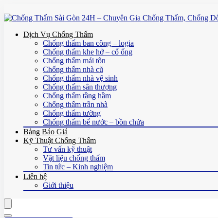
Dịch Vụ Chống Thấm
Chống thấm ban công – logia
Chống thấm khe hở – cổ ống
Chống thấm mái tôn
Chống thấm nhà cũ
Chống thấm nhà vệ sinh
Chống thấm sân thượng
Chống thấm tầng hầm
Chống thấm trần nhà
Chống thấm tường
Chống thấm bể nước – bồn chứa
Bảng Báo Giá
Kỹ Thuật Chống Thấm
Tư vấn kỹ thuật
Vật liệu chống thấm
Tin tức – Kinh nghiệm
Liên hệ
Giới thiệu