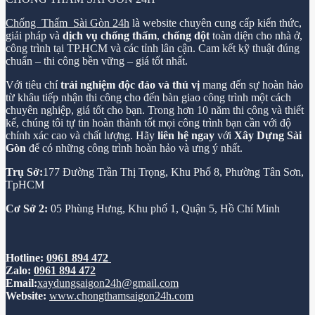
Chống Thấm Sài Gòn 24h
là website chuyên cung cấp kiến thức,
giải pháp và
dịch vụ chống thấm
,
chống dột
toàn diện cho nhà ở,
công trình tại TP.HCM và các tỉnh lân cận. Cam kết kỹ thuật đúng
chuẩn – thi công bền vững – giá tốt nhất.
Với tiêu chí
trải nghiệm độc đáo và thú vị
mang đến sự hoàn hảo
từ khâu tiếp nhận thi công cho đến bàn giao công trình một cách
chuyên nghiệp, giá tốt cho bạn. Trong hơn 10 năm thi công và thiết
kế, chúng tôi tự tin hoàn thành tốt mọi công trình bạn cần với độ
chính xác cao và chất lượng. Hãy
liên hệ ngay
với
Xây Dựng Sài
Gòn
để có những công trình hoàn hảo và ưng ý nhất.
Trụ Sở:
177 Đường Trần Thị Trọng, Khu Phố 8, Phường Tân Sơn,
TpHCM
Cơ Sở 2:
05 Phùng Hưng, Khu phố 1, Quận 5, Hồ Chí Minh
Hotline:
0961 894 472
Zalo:
0961 894 472
Email:
xaydungsaigon24h@gmail.com
Website:
www.chongthamsaigon24h.com