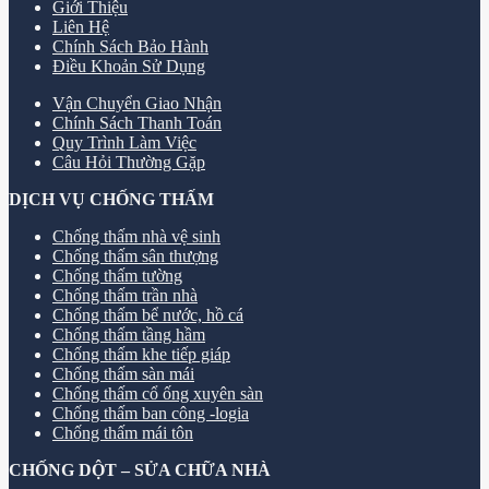
Giới Thiệu
Liên Hệ
Chính Sách Bảo Hành
Điều Khoản Sử Dụng
Vận Chuyển Giao Nhận
Chính Sách Thanh Toán
Quy Trình Làm Việc
Câu Hỏi Thường Gặp
DỊCH VỤ CHỐNG THẤM
Chống thấm nhà vệ sinh
Chống thấm sân thượng
Chống thấm tường
Chống thấm trần nhà
Chống thấm bể nước, hồ cá
Chống thấm tầng hầm
Chống thấm khe tiếp giáp
Chống thấm sàn mái
Chống thấm cổ ống xuyên sàn
Chống thấm ban công -logia
Chống thấm mái tôn
CHỐNG DỘT – SỬA CHỮA NHÀ