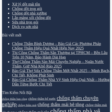
Xử lý dột mái tôn
Chống dột trọn gói
Chống dột nhà xưởng
Lắp máng xối chống dột
Sửa nhà trọn gói
Dịch vụ sơn nhà
Bài viết mới
Chống Thấm Bình Dương – Báo Giá Các Phương Pháp
Chống Thấm Hiệu Quả Nhất Hiện Nay 2025
Thi Công Chống Thấm Sân Thượng tại TPHCM – Bền Lâu
Trên 10 Năm, Bảo Hành Dài Hạn
Thợ Chống Thấm Sàn Mái Chuyên Nghiệp – Ngăn Nước
Thấm, Giữ Nhà Khô Ráo 2025
Báo Giá Thợ Sửa Chống Thấm Mới Nhất 2025 – Minh Bạch,
Chi Tiết, Không Phát Sinh
Báo Giá Chống Thấm Nhà Vệ Sinh Hiệu Quả Nhất – Hướng
Dẫn Từng Bước Chi Tiết
Tìm Kiếm Nổi Bật
chống thấm chuyên
chống thấm bể nước
chống thấm ban công
nghiệp
chống thấm mái bê tông
chống thấm mái
chống thấm mái
chống thấm nhà vệ
chống thấm mái tôn