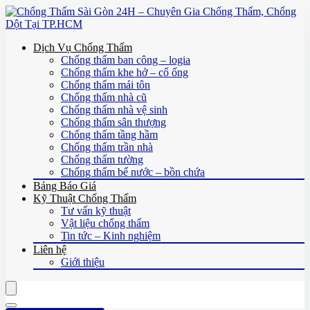
Dịch Vụ Chống Thấm
Chống thấm ban công – logia
Chống thấm khe hở – cổ ống
Chống thấm mái tôn
Chống thấm nhà cũ
Chống thấm nhà vệ sinh
Chống thấm sân thượng
Chống thấm tầng hầm
Chống thấm trần nhà
Chống thấm tường
Chống thấm bể nước – bồn chứa
Bảng Báo Giá
Kỹ Thuật Chống Thấm
Tư vấn kỹ thuật
Vật liệu chống thấm
Tin tức – Kinh nghiệm
Liên hệ
Giới thiệu