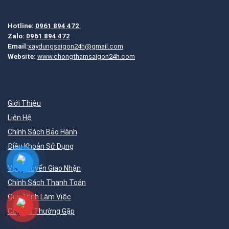
Hotline:
0961 894 472
Zalo:
0961 894 472
Email:
xaydungsaigon24h@gmail.com
Website:
www.chongthamsaigon24h.com
Giới Thiệu
Liên Hệ
Chính Sách Bảo Hành
Điều Khoản Sử Dụng
Vận Chuyển Giao Nhận
Chính Sách Thanh Toán
Quy Trình Làm Việc
Câu Hỏi Thường Gặp