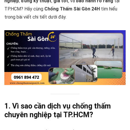
nghiệp
,
đúng kỹ thuật
,
giá tốt
, và
bảo hành rõ ràng
tại
TP.HCM? Hãy cùng
Chống Thấm Sài Gòn 24H
tìm hiểu
trong bài viết chi tiết dưới đây.
1. Vì sao cần dịch vụ chống thấm
chuyên nghiệp tại TP.HCM?