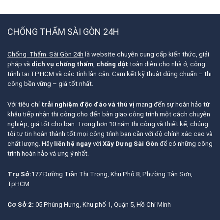
CHỐNG THẤM SÀI GÒN 24H
Chống Thấm Sài Gòn 24h
là website chuyên cung cấp kiến thức, giải
pháp và
dịch vụ chống thấm
,
chống dột
toàn diện cho nhà ở, công
trình tại TP.HCM và các tỉnh lân cận. Cam kết kỹ thuật đúng chuẩn – thi
công bền vững – giá tốt nhất.
Với tiêu chí
trải nghiệm độc đáo và thú vị
mang đến sự hoàn hảo từ
khâu tiếp nhận thi công cho đến bàn giao công trình một cách chuyên
nghiệp, giá tốt cho bạn. Trong hơn 10 năm thi công và thiết kế, chúng
tôi tự tin hoàn thành tốt mọi công trình bạn cần với độ chính xác cao và
chất lượng. Hãy
liên hệ ngay
với
Xây Dựng Sài Gòn
để có những công
trình hoàn hảo và ưng ý nhất.
Trụ Sở:
177 Đường Trần Thị Trọng, Khu Phố 8, Phường Tân Sơn,
TpHCM
Cơ Sở 2:
05 Phùng Hưng, Khu phố 1, Quận 5, Hồ Chí Minh