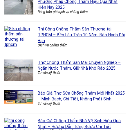
Phương Pháp Chống Thấm Hiệu Quả Nhất
Hiện Nay 2025
Bảng báo giá dịch vụ chống thấm
Thi Công Chống Thấm Sân Thượng tại
TPHCM – Bền Lâu Trên 10 Năm, Bảo Hành Dài
Hạn
Dịch vụ chống thấm
Thợ Chống Thấm Sàn Mái Chuyên Nghiệp –
Ngăn Nước Thấm, Giữ Nhà Khô Ráo 2025
Tư vấn kỹ thuật
Báo Giá Thợ Sửa Chống Thấm Mới Nhất 2025
– Minh Bạch, Chi Tiết, Không Phát Sinh
Tư vấn kỹ thuật
Báo Giá Chống Thấm Nhà Vệ Sinh Hiệu Quả
Nhất – Hướng Dẫn Từng Bước Chi Tiết