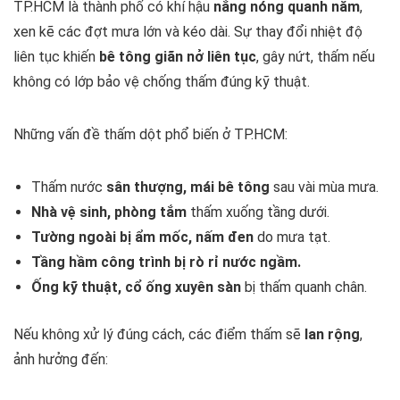
TP.HCM là thành phố có khí hậu
nắng nóng quanh năm
,
xen kẽ các đợt mưa lớn và kéo dài. Sự thay đổi nhiệt độ
liên tục khiến
bê tông giãn nở liên tục
, gây nứt, thấm nếu
không có lớp bảo vệ chống thấm đúng kỹ thuật.
Những vấn đề thấm dột phổ biến ở TP.HCM:
Thấm nước
sân thượng, mái bê tông
sau vài mùa mưa.
Nhà vệ sinh, phòng tắm
thấm xuống tầng dưới.
Tường ngoài bị ẩm mốc, nấm đen
do mưa tạt.
Tầng hầm công trình bị rò rỉ nước ngầm.
Ống kỹ thuật, cổ ống xuyên sàn
bị thấm quanh chân.
Nếu không xử lý đúng cách, các điểm thấm sẽ
lan rộng
,
ảnh hưởng đến: