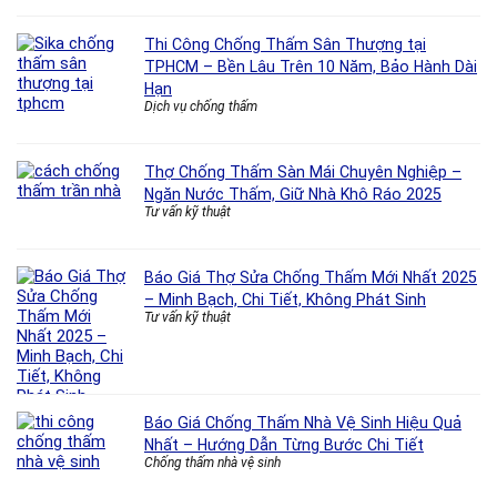
Thi Công Chống Thấm Sân Thượng tại
TPHCM – Bền Lâu Trên 10 Năm, Bảo Hành Dài
Hạn
Dịch vụ chống thấm
Thợ Chống Thấm Sàn Mái Chuyên Nghiệp –
Ngăn Nước Thấm, Giữ Nhà Khô Ráo 2025
Tư vấn kỹ thuật
Báo Giá Thợ Sửa Chống Thấm Mới Nhất 2025
– Minh Bạch, Chi Tiết, Không Phát Sinh
Tư vấn kỹ thuật
Báo Giá Chống Thấm Nhà Vệ Sinh Hiệu Quả
Nhất – Hướng Dẫn Từng Bước Chi Tiết
Chống thấm nhà vệ sinh