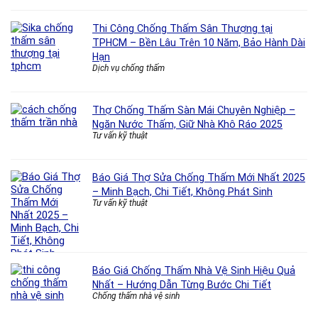
Thi Công Chống Thấm Sân Thượng tại
TPHCM – Bền Lâu Trên 10 Năm, Bảo Hành Dài
Hạn
Dịch vụ chống thấm
Thợ Chống Thấm Sàn Mái Chuyên Nghiệp –
Ngăn Nước Thấm, Giữ Nhà Khô Ráo 2025
Tư vấn kỹ thuật
Báo Giá Thợ Sửa Chống Thấm Mới Nhất 2025
– Minh Bạch, Chi Tiết, Không Phát Sinh
Tư vấn kỹ thuật
Báo Giá Chống Thấm Nhà Vệ Sinh Hiệu Quả
Nhất – Hướng Dẫn Từng Bước Chi Tiết
Chống thấm nhà vệ sinh