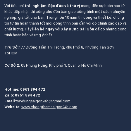
Với tiêu chí
trải nghiệm độc đáo và thú vị
mang đến sự hoàn hảo từ
khâu tiếp nhận thi công cho đến bàn giao công trình một cách chuyên
nghiệp, giá tốt cho bạn. Trong hơn 10 năm thi công và thiết kế, chúng
tôi tự tin hoàn thành tốt mọi công trình bạn cần với độ chính xác cao và
chất lượng. Hãy
liên hệ ngay
với
Xây Dựng Sài Gòn
để có những công
trình hoàn hảo và ưng ý nhất.
Trụ Sở:
177 Đường Trần Thị Trọng, Khu Phố 8, Phường Tân Sơn,
TpHCM
Cơ Sở 2:
05 Phùng Hưng, Khu phố 1, Quận 5, Hồ Chí Minh
Hotline:
0961 894 472
Zalo:
0961 894 472
Email:
xaydungsaigon24h@gmail.com
Website:
www.chongthamsaigon24h.com