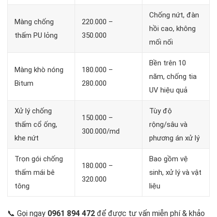
Chống nứt, đàn
Màng chống
220.000 –
hồi cao, không
thấm PU lỏng
350.000
mối nối
Bền trên 10
Màng khò nóng
180.000 –
năm, chống tia
Bitum
280.000
UV hiệu quả
Xử lý chống
Tùy độ
150.000 –
thấm cổ ống,
rộng/sâu và
300.000/md
khe nứt
phương án xử lý
Trọn gói chống
Bao gồm vệ
180.000 –
thấm mái bê
sinh, xử lý và vật
320.000
tông
liệu
📞 Gọi ngay
0961 894 472
để được tư vấn miễn phí & khảo