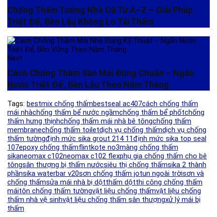
Chống Thấm Tường Nhà Cũ Từ A–Z – Giải Pháp
Triệt Để, Bền Lâu Không Lo Tái Thấm
Next
Cách Chống Thấm Sàn Mái Đúng Chuẩn – Ngăn
Nước Triệt Để, Bền Lâu Theo Năm Tháng
Tags:
bestmix chống thấm
bestseal ac407
cách chống thấm
mái nhà
chống thấm bể nước ngầm
chống thấm bể phốt
chống
thấm hưng thịnh
chống thấm mái nhà bê tông
chống thấm
membrane
chống thấm toilet
dịch vụ chống thấm
dịch vụ chống
thấm tường
định mức sika grout 214 11
định mức sika top seal
107
epoxy chống thấm
flintkote no3
màng chống thấm
sika
neomax c102
neomax c102 flex
phụ gia chống thấm cho bê
tông
sân thượng bị thấm nước
siêu thị chống thấm
sika 2 thành
phần
sika waterbar v20
sơn chống thấm jotun ngoài trời
sơn và
chống thấm
sửa mái nhà bị dột
thấm dột
thi công chống thấm
mái
tôn chống thấm tường
vật liệu chống thấm
vật liệu chống
thấm nhà vệ sinh
vật liệu chống thấm sân thượng
xử lý mái bị
thấm