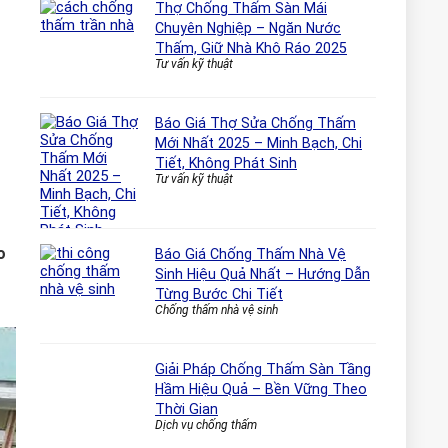
Thợ Chống Thấm Sàn Mái
Chuyên Nghiệp – Ngăn Nước
Thấm, Giữ Nhà Khô Ráo 2025
Tư vấn kỹ thuật
Báo Giá Thợ Sửa Chống Thấm
Mới Nhất 2025 – Minh Bạch, Chi
Tiết, Không Phát Sinh
Tư vấn kỹ thuật
o
Báo Giá Chống Thấm Nhà Vệ
Sinh Hiệu Quả Nhất – Hướng Dẫn
Từng Bước Chi Tiết
Chống thấm nhà vệ sinh
Giải Pháp Chống Thấm Sàn Tầng
Hầm Hiệu Quả – Bền Vững Theo
Thời Gian
Dịch vụ chống thấm