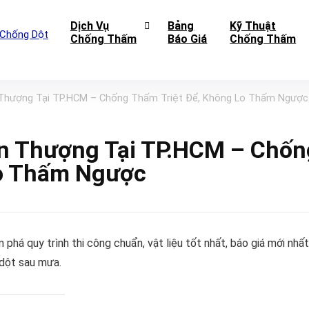
Dịch Vụ
Bảng
Kỹ Thuật
Chống Thấm
Báo Giá
Chống Thấm
Thượng Tại TP.HCM – Chống Thấm Triệt Để, Không Lo Thấm Ngược
n Thượng Tại TP.HCM – Chốn
Lo Thấm Ngược
há quy trình thi công chuẩn, vật liệu tốt nhất, báo giá mới nhất
 dột sau mưa.