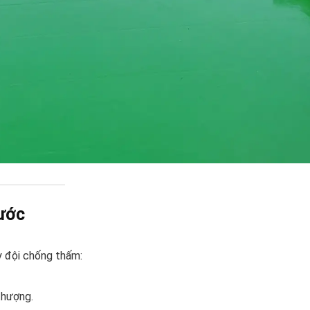
nước
y đội chống thấm:
thượng.