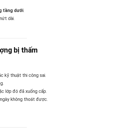
g tầng dưới
.
nứt dài.
ượng bị thấm
 kỹ thuật thi công sai.
g.
ặc lớp đó đã xuống cấp.
 ngày không thoát được.