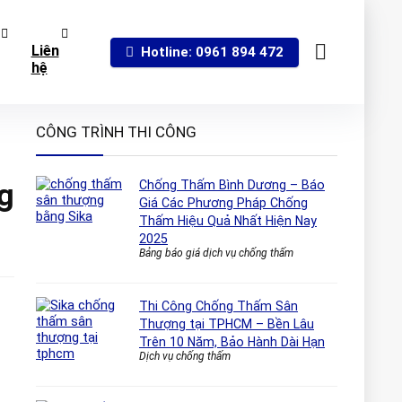
Liên
Hotline: 0961 894 472
hệ
CÔNG TRÌNH THI CÔNG
g
Chống Thấm Bình Dương – Báo
Giá Các Phương Pháp Chống
Thấm Hiệu Quả Nhất Hiện Nay
2025
Bảng báo giá dịch vụ chống thấm
Thi Công Chống Thấm Sân
Thượng tại TPHCM – Bền Lâu
Trên 10 Năm, Bảo Hành Dài Hạn
Dịch vụ chống thấm