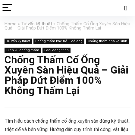
Home
»
Tư vấn kỹ thuật
»
Chống Thấm Cổ Ống Xuyên Sàn Hiệu
Quả – Giải Pháp Dứt Điểm 100% Không Thấm Lại
Tư vấn kỹ thuật
Chống thấm khe hở – cổ ống
Chống thấm nhà vệ sinh
Dịch vụ chống thấm
Loại công trình
Chống Thấm Cổ Ống
Xuyên Sàn Hiệu Quả – Giải
Pháp Dứt Điểm 100%
Không Thấm Lại
Tìm hiểu cách chống thấm cổ ống xuyên sàn đúng kỹ thuật,
triệt để và bền vững. Hướng dẫn quy trình thi công, vật liệu