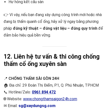
Hư hỏng kết cấu sàn
👉 Vì vậy, nếu bạn đang xây dựng công trình mới hoặc nhà
đang bị thấm quanh cổ ống, hãy xử lý ngay bằng phương
pháp
đúng kỹ thuật – đúng vật liệu – đúng quy trình
để
đảm bảo hiệu quả bền vững.
12. Liên hệ tư vấn & thi công chống
thấm cổ ống xuyên sàn
📍
CHỐNG THẤM SÀI GÒN 24H
🏠 Địa chỉ: 29 Đoàn Thị Điểm, P.1, Q. Phú Nhuận, TP.HCM
📞 Hotline/Zalo:
0961 894 472
🌐 Website:
www.chongthamsaigon24h.com
✉ Email:
sg@xaydungsg.com