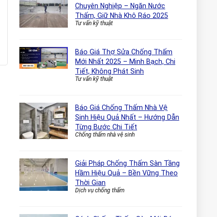
Chuyên Nghiệp – Ngăn Nước
Thấm, Giữ Nhà Khô Ráo 2025
Tư vấn kỹ thuật
Báo Giá Thợ Sửa Chống Thấm
Mới Nhất 2025 – Minh Bạch, Chi
Tiết, Không Phát Sinh
Tư vấn kỹ thuật
Báo Giá Chống Thấm Nhà Vệ
Sinh Hiệu Quả Nhất – Hướng Dẫn
Từng Bước Chi Tiết
Chống thấm nhà vệ sinh
Giải Pháp Chống Thấm Sàn Tầng
Hầm Hiệu Quả – Bền Vững Theo
Thời Gian
Dịch vụ chống thấm