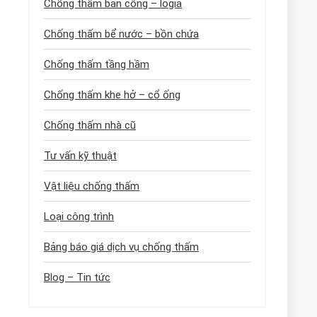
Chống thấm ban công – logia
Chống thấm bể nước – bồn chứa
Chống thấm tầng hầm
Chống thấm khe hở – cổ ống
Chống thấm nhà cũ
Tư vấn kỹ thuật
Vật liệu chống thấm
Loại công trình
Bảng báo giá dịch vụ chống thấm
Blog – Tin tức