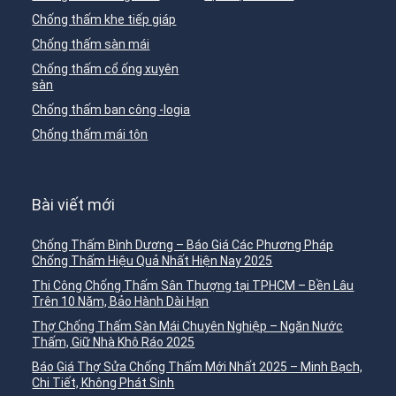
Chống thấm khe tiếp giáp
Chống thấm sàn mái
Chống thấm cổ ống xuyên
sàn
Chống thấm ban công -logia
Chống thấm mái tôn
Bài viết mới
Chống Thấm Bình Dương – Báo Giá Các Phương Pháp
Chống Thấm Hiệu Quả Nhất Hiện Nay 2025
Thi Công Chống Thấm Sân Thượng tại TPHCM – Bền Lâu
Trên 10 Năm, Bảo Hành Dài Hạn
Thợ Chống Thấm Sàn Mái Chuyên Nghiệp – Ngăn Nước
Thấm, Giữ Nhà Khô Ráo 2025
Báo Giá Thợ Sửa Chống Thấm Mới Nhất 2025 – Minh Bạch,
Chi Tiết, Không Phát Sinh