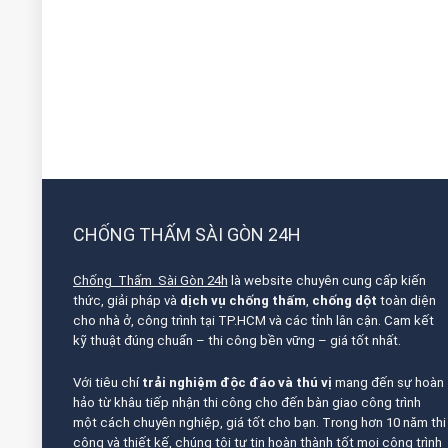
CHỐNG THẤM SÀI GÒN 24H
Chống Thấm Sài Gòn 24h
là website chuyên cung cấp kiến
thức, giải pháp và
dịch vụ chống thấm
,
chống dột
toàn diện
cho nhà ở, công trình tại TP.HCM và các tỉnh lân cận. Cam kết
kỹ thuật đúng chuẩn – thi công bền vững – giá tốt nhất.
Với tiêu chí
trải nghiệm độc đáo và thú vị
mang đến sự hoàn
hảo từ khâu tiếp nhận thi công cho đến bàn giao công trình
một cách chuyên nghiệp, giá tốt cho bạn. Trong hơn 10 năm thi
công và thiết kế, chúng tôi tự tin hoàn thành tốt mọi công trình