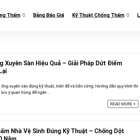
ống Thấm
Bảng Báo Giá
Kỹ Thuật Chống Thấm
L
 Xuyên Sàn Hiệu Quả – Giải Pháp Dứt Điểm
Lại
ống xuyên sàn đúng kỹ thuật, triệt để và bền vững. Hướng dẫn quy trình thi
lưu ý quan trọng để ngăn ...
READ MORE +
hấm Nhà Vệ Sinh Đúng Kỹ Thuật – Chống Dột
10 Năm