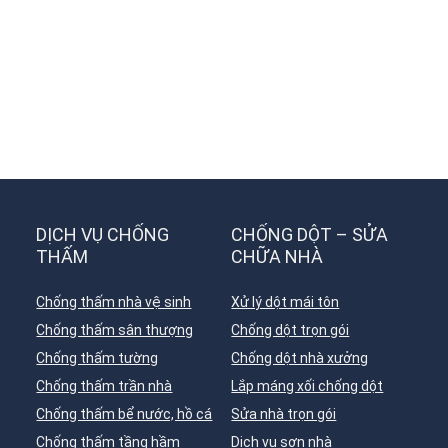
DỊCH VỤ CHỐNG
CHỐNG DỘT – SỬA
THẤM
CHỮA NHÀ
Chống thấm nhà vệ sinh
Xử lý dột mái tôn
Chống thấm sân thượng
Chống dột trọn gói
Chống thấm tường
Chống dột nhà xưởng
Chống thấm trần nhà
Lắp máng xối chống dột
Chống thấm bể nước, hồ cá
Sửa nhà trọn gói
Chống thấm tầng hầm
Dịch vụ sơn nhà