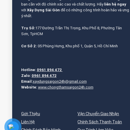
bạn cần với độ chính xác cao và chất lượng. Hãy
liên hệ ngay
với
Xây Dựng Sài Gòn
để có những công trình hoàn hảo và ưng
ý nhất.
Trụ Sở:
177 Đường Trần Thị Trọng, Khu Phố 8, Phường Tân
Sơn, TpHCM
Cơ Sở 2:
05 Phùng Hưng, Khu phố 1, Quận 5, Hồ Chí Minh
Hotline:
0961 894 472
Zalo:
0961 894 472
Email:
xaydungsaigon24h@gmail.com
Website:
www.chongthamsaigon24h.com
Giới Thiệu
Vận Chuyển Giao Nhận
Liên Hệ
Chính Sách Thanh Toán