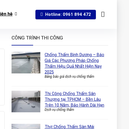
iên hệ
Hotline: 0961 894 472
CÔNG TRÌNH THI CÔNG
Chống Thấm Bình Dương – Báo
Giá Các Phương Pháp Chống
Thấm Hiệu Quả Nhất Hiện Nay
2025
Bảng báo giá dịch vụ chống thấm
Thi Công Chống Thấm Sân
Thượng tại TPHCM – Bền Lâu
Trên 10 Năm, Bảo Hành Dài Hạn
Dịch vụ chống thấm
Thợ Chống Thấm Sàn Mái