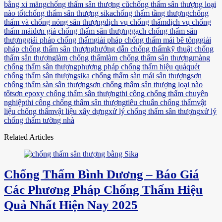
bằng xi măng
chống thấm sân thượng cũ
chống thấm sân thượng loại
nào tốt
chống thấm sân thượng sika
chống thấm tầng thượng
chống
thấm và chống nóng sân thượng
dịch vụ chống thấm
dịch vụ chống
thấm mái
đơn giá chống thấm sân thượng
gạch chống thấm sân
thượng
giải pháp chống thấm
giải pháp chống thấm mái bê tông
giải
pháp chống thấm sân thượng
hướng dẫn chống thấm
kỹ thuật chống
thấm sân thượng
làm chống thấm
làm chống thấm sân thượng
màng
chống thấm sân thượng
phương pháp chống thấm hiệu quả
quét
chống thấm sân thượng
sika chống thấm sàn mái sân thượng
sơn
chống thấm sàn sân thượng
sơn chống thấm sân thượng loại nào
tốt
sơn epoxy chống thấm sân thượng
thi công chống thấm chuyên
nghiệp
thi công chống thấm sân thượng
tiêu chuẩn chống thấm
vật
liệu chống thấm
vật liệu xây dựng
xử lý chống thấm sân thượng
xử lý
chống thấm tường nhà
Related Articles
Chống Thấm Bình Dương – Báo Giá
Các Phương Pháp Chống Thấm Hiệu
Quả Nhất Hiện Nay 2025