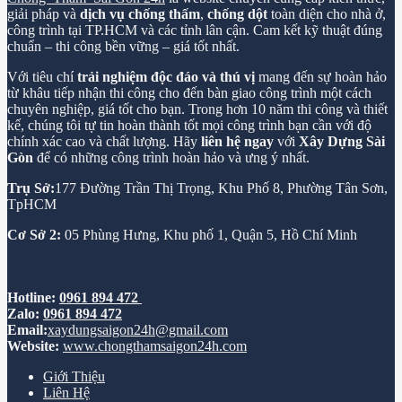
giải pháp và
dịch vụ chống thấm
,
chống dột
toàn diện cho nhà ở,
công trình tại TP.HCM và các tỉnh lân cận. Cam kết kỹ thuật đúng
chuẩn – thi công bền vững – giá tốt nhất.
Với tiêu chí
trải nghiệm độc đáo và thú vị
mang đến sự hoàn hảo
từ khâu tiếp nhận thi công cho đến bàn giao công trình một cách
chuyên nghiệp, giá tốt cho bạn. Trong hơn 10 năm thi công và thiết
kế, chúng tôi tự tin hoàn thành tốt mọi công trình bạn cần với độ
chính xác cao và chất lượng. Hãy
liên hệ ngay
với
Xây Dựng Sài
Gòn
để có những công trình hoàn hảo và ưng ý nhất.
Trụ Sở:
177 Đường Trần Thị Trọng, Khu Phố 8, Phường Tân Sơn,
TpHCM
Cơ Sở 2:
05 Phùng Hưng, Khu phố 1, Quận 5, Hồ Chí Minh
Hotline:
0961 894 472
Zalo:
0961 894 472
Email:
xaydungsaigon24h@gmail.com
Website:
www.chongthamsaigon24h.com
Giới Thiệu
Liên Hệ