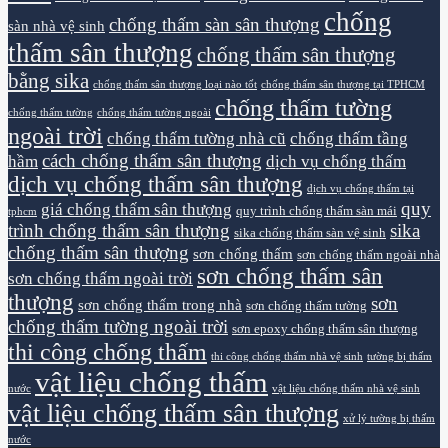
chống
chống thấm sàn sân thượng
sàn nhà vệ sinh
thấm sân thượng
chống thấm sân thượng
bằng sika
chống thấm sân thượng loại nào tốt
chống thấm sân thượng tại TPHCM
chống thấm tường
chống thấm tường
chống thấm tường ngoài
ngoài trời
chống thấm tường nhà cũ
chống thấm tầng
cách chống thấm sân thượng
hầm
dịch vụ chống thấm
dịch vụ chống thấm sân thượng
dịch vụ chống thấm tại
quy
giá chống thấm sân thượng
quy trình chống thấm sàn mái
tphcm
trình chống thấm sân thượng
sika
sika chống thấm sàn vệ sinh
chống thấm sân thượng
sơn chống thấm
sơn chống thấm ngoài nhà
sơn chống thấm sân
sơn chống thấm ngoài trời
thượng
sơn
sơn chống thấm trong nhà
sơn chống thấm tường
chống thấm tường ngoài trời
sơn epoxy chống thấm sân thượng
thi công chống thấm
thi công chống thấm nhà vệ sinh
tường bị thấm
vật liệu chống thấm
nước
vật liệu chống thấm nhà vệ sinh
vật liệu chống thấm sân thượng
xử lý tường bị thấm
nước