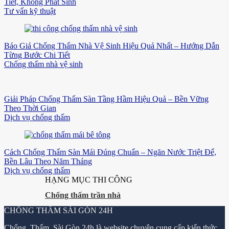
Tiết, Không Phát Sinh
Tư vấn kỹ thuật
Báo Giá Chống Thấm Nhà Vệ Sinh Hiệu Quả Nhất – Hướng Dẫn
Từng Bước Chi Tiết
Chống thấm nhà vệ sinh
Giải Pháp Chống Thấm Sàn Tầng Hầm Hiệu Quả – Bền Vững
Theo Thời Gian
Dịch vụ chống thấm
Cách Chống Thấm Sàn Mái Đúng Chuẩn – Ngăn Nước Triệt Để,
Bền Lâu Theo Năm Tháng
Dịch vụ chống thấm
HẠNG MỤC THI CÔNG
Chống thấm trần nhà
CHỐNG THẤM SÀI GÒN 24H
Chống Thấm Sài Gòn 24h
là website chuyên cung cấp kiến thức,