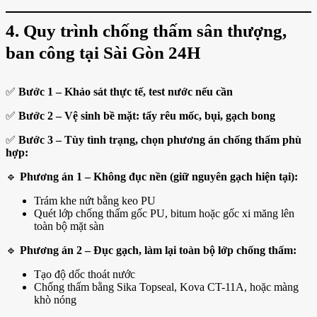
4. Quy trình chống thấm sân thượng,
ban công tại Sài Gòn 24H
✅
Bước 1 – Khảo sát thực tế, test nước nếu cần
✅
Bước 2 – Vệ sinh bề mặt: tẩy rêu mốc, bụi, gạch bong
✅
Bước 3 – Tùy tình trạng, chọn phương án chống thấm phù
hợp:
🔹
Phương án 1 – Không đục nền (giữ nguyên gạch hiện tại):
Trám khe nứt bằng keo PU
Quét lớp chống thấm gốc PU, bitum hoặc gốc xi măng lên
toàn bộ mặt sàn
🔹
Phương án 2 – Đục gạch, làm lại toàn bộ lớp chống thấm:
Tạo độ dốc thoát nước
Chống thấm bằng Sika Topseal, Kova CT-11A, hoặc màng
khò nóng