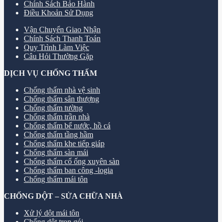
Chính Sách Bảo Hành
Điều Khoản Sử Dụng
Vận Chuyển Giao Nhận
Chính Sách Thanh Toán
Quy Trình Làm Việc
Câu Hỏi Thường Gặp
DỊCH VỤ CHỐNG THẤM
Chống thấm nhà vệ sinh
Chống thấm sân thượng
Chống thấm tường
Chống thấm trần nhà
Chống thấm bể nước, hồ cá
Chống thấm tầng hầm
Chống thấm khe tiếp giáp
Chống thấm sàn mái
Chống thấm cổ ống xuyên sàn
Chống thấm ban công -logia
Chống thấm mái tôn
CHỐNG DỘT – SỬA CHỮA NHÀ
Xử lý dột mái tôn
Chống dột trọn gói