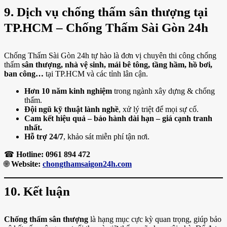
9. Dịch vụ chống thấm sân thượng tại
TP.HCM – Chống Thấm Sài Gòn 24h
Chống Thấm Sài Gòn 24h tự hào là đơn vị chuyên thi công chống
thấm
sân thượng, nhà vệ sinh, mái bê tông, tầng hầm, hồ bơi,
ban công…
tại TP.HCM và các tỉnh lân cận.
Hơn 10 năm kinh nghiệm
trong ngành xây dựng & chống
thấm.
Đội ngũ kỹ thuật lành nghề
, xử lý triệt để mọi sự cố.
Cam kết hiệu quả – bảo hành dài hạn – giá cạnh tranh
nhất.
Hỗ trợ 24/7
, khảo sát miễn phí tận nơi.
☎
Hotline: 0961 894 472
🌐
Website:
chongthamsaigon24h.com
10. Kết luận
Chống thấm sân thượng
là hạng mục cực kỳ quan trọng, giúp bảo