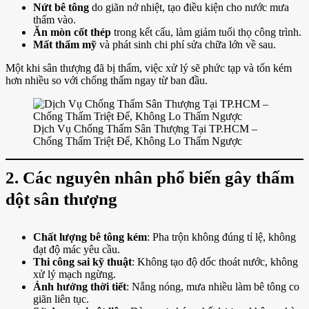
Nứt bê tông
do giãn nở nhiệt, tạo điều kiện cho nước mưa
thấm vào.
Ăn mòn cốt thép
trong kết cấu, làm giảm tuổi thọ công trình.
Mất thẩm mỹ
và phát sinh chi phí sửa chữa lớn về sau.
Một khi sân thượng đã bị thấm, việc xử lý sẽ phức tạp và tốn kém
hơn nhiều so với chống thấm ngay từ ban đầu.
Dịch Vụ Chống Thấm Sân Thượng Tại TP.HCM –
Chống Thấm Triệt Để, Không Lo Thấm Ngược
2. Các nguyên nhân phổ biến gây thấm
dột sân thượng
Chất lượng bê tông kém
: Pha trộn không đúng tỉ lệ, không
đạt độ mác yêu cầu.
Thi công sai kỹ thuật
: Không tạo độ dốc thoát nước, không
xử lý mạch ngừng.
Ảnh hưởng thời tiết
: Nắng nóng, mưa nhiều làm bê tông co
giãn liên tục.