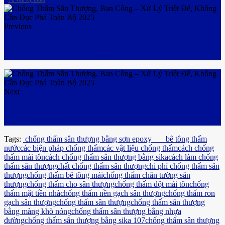
Previous
Chống Thấm Nhà Vệ Sinh Hiệu Quả – Giải Pháp Triệt
Để, Bảo Hành Dài Hạn 2025
Next
Dịch Vụ Chống Thấm Tầng Hầm, Hố Thang Máy – Xử
Lý Thấm Ngược, Ngăn Nước Từ Dưới Lên 2025
Tags:
chống thấm sân thượng bằng sơn epoxy
bê tông thấm
nước
các biện pháp chống thấm
các vật liệu chống thấm
cách chống
thấm mái tôn
cách chống thấm sân thượng bằng sika
cách làm chống
thấm sân thượng
chất chống thấm sân thượng
chi phí chống thấm sân
thượng
chống thấm bê tông mái
chống thấm chân tường sân
thượng
chống thấm cho sân thượng
chống thấm dột mái tôn
chống
thấm mặt tiền nhà
chống thấm nền gạch sân thượng
chống thấm ron
gạch sân thượng
chống thấm sân thượng
chống thấm sân thượng
bằng màng khò nóng
chống thấm sân thượng bằng nhựa
đường
chống thấm sân thượng bằng sika 107
chống thấm sân thượng