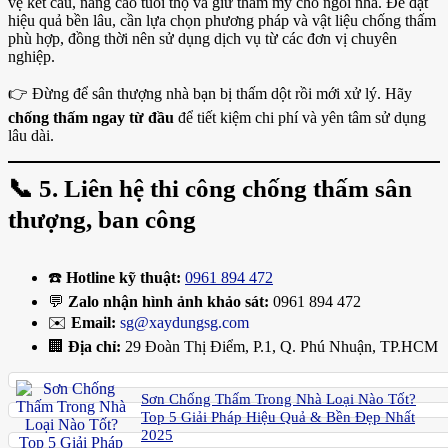
vệ kết cấu, nâng cao tuổi thọ và giữ thẩm mỹ cho ngôi nhà. Để đạt
hiệu quả bền lâu, cần lựa chọn phương pháp và vật liệu chống thấm
phù hợp, đồng thời nên sử dụng dịch vụ từ các đơn vị chuyên
nghiệp.
👉 Đừng để sân thượng nhà bạn bị thấm dột rồi mới xử lý. Hãy
chống thấm ngay từ đầu
để tiết kiệm chi phí và yên tâm sử dụng
lâu dài.
📞
5. Liên hệ thi công chống thấm sân
thượng, ban công
☎️
Hotline kỹ thuật:
0961 894 472
💬
Zalo nhận hình ảnh khảo sát:
0961 894 472
✉️
Email:
sg@xaydungsg.com
🏢
Địa chỉ:
29 Đoàn Thị Điểm, P.1, Q. Phú Nhuận, TP.HCM
Sơn Chống Thấm Trong Nhà Loại Nào Tốt?
Top 5 Giải Pháp Hiệu Quả & Bền Đẹp Nhất
2025