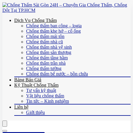
Dịch Vụ Chống Thấm
Chống thấm ban công – logia
Chống thấm khe hở – cổ ống
Chống thấm mái tôn
Chống thấm nhà cũ
Chống thấm nhà vệ sinh
Chống thấm sân thượng
Chống thấm tầng hầm
Chống thấm trần nhà
Chống thấm tường
Chống thấm bể nước – bồn chứa
Bảng Báo Giá
Kỹ Thuật Chống Thấm
Tư vấn kỹ thuật
Vật liệu chống thấm
Tin tức – Kinh nghiệm
Liên hệ
Giới thiệu