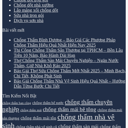
Chống dột nhà xưởng
Lắp máng xối chống dột
Sửa nhà trọn gói
Dịch vụ sơn nhà
Bài viết mới
Chống Thấm Bình Dương – Báo Giá Các Phương Pháp
Chống Thấm Hiệu Quả Nhất Hiện Nay 2025
Thi Công Chống Thấm Sân Thượng tại TPHCM – Bền Lâu
Trên 10 Năm, Bảo Hành Dài Hạn
Thợ Chống Thấm Sàn Mái Chuyên Nghiệp – Ngăn Nước
Thấm, Giữ Nhà Khô Ráo 2025
Báo Giá Thợ Sửa Chống Thấm Mới Nhất 2025 – Minh Bạch,
Chi Tiết, Không Phát Sinh
Báo Giá Chống Thấm Nhà Vệ Sinh Hiệu Quả Nhất – Hướng
Dẫn Từng Bước Chi Tiết
Tìm Kiếm Nổi Bật
chống thấm chuyên
chống thấm bể nước
chống thấm ban công
nghiệp
chống thấm mái bê tông
chống thấm mái
chống thấm mái
chống thấm nhà vệ
chống thấm mái tôn
sân thượng
sinh
chống thấm sàn mái
chống thấm
chống thấm nhà vệ sinh cũ