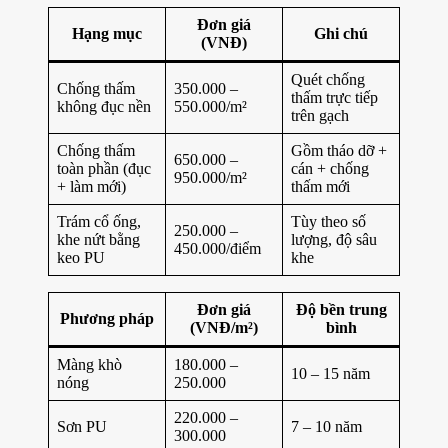
Đơn giá
Hạng mục
Ghi chú
(VNĐ)
Quét chống
Chống thấm
350.000 –
thấm trực tiếp
không đục nền
550.000/m²
trên gạch
Chống thấm
Gồm tháo dỡ +
650.000 –
toàn phần (đục
cán + chống
950.000/m²
+ làm mới)
thấm mới
Trám cổ ống,
Tùy theo số
250.000 –
khe nứt bằng
lượng, độ sâu
450.000/điểm
keo PU
khe
Đơn giá
Độ bền trung
Phương pháp
(VNĐ/m²)
bình
Màng khò
180.000 –
10 – 15 năm
nóng
250.000
220.000 –
Sơn PU
7 – 10 năm
300.000