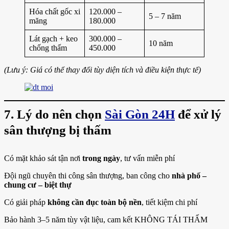
Hóa chất gốc xi
120.000 –
5 – 7 năm
măng
180.000
Lát gạch + keo
300.000 –
10 năm
chống thấm
450.000
(Lưu ý: Giá có thể thay đổi tùy diện tích và điều kiện thực tế)
7. Lý do nên chọn
Sài Gòn 24H
để xử lý
sân thượng bị thấm
Có mặt khảo sát tận nơi
trong ngày
, tư vấn miễn phí
Đội ngũ chuyên thi công sân thượng, ban công cho
nhà phố –
chung cư – biệt thự
Có giải pháp
không cần đục toàn bộ nền
, tiết kiệm chi phí
Bảo hành 3–5 năm tùy vật liệu, cam kết KHÔNG TÁI THẤM