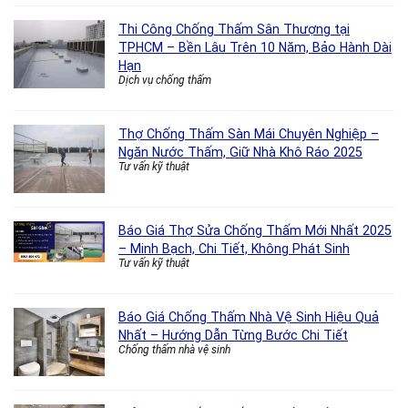
Thi Công Chống Thấm Sân Thượng tại
TPHCM – Bền Lâu Trên 10 Năm, Bảo Hành Dài
Hạn
Dịch vụ chống thấm
Thợ Chống Thấm Sàn Mái Chuyên Nghiệp –
Ngăn Nước Thấm, Giữ Nhà Khô Ráo 2025
Tư vấn kỹ thuật
Báo Giá Thợ Sửa Chống Thấm Mới Nhất 2025
– Minh Bạch, Chi Tiết, Không Phát Sinh
Tư vấn kỹ thuật
Báo Giá Chống Thấm Nhà Vệ Sinh Hiệu Quả
Nhất – Hướng Dẫn Từng Bước Chi Tiết
Chống thấm nhà vệ sinh