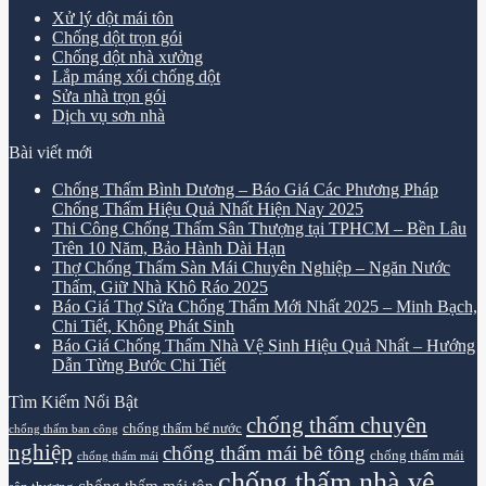
Xử lý dột mái tôn
Chống dột trọn gói
Chống dột nhà xưởng
Lắp máng xối chống dột
Sửa nhà trọn gói
Dịch vụ sơn nhà
Bài viết mới
Chống Thấm Bình Dương – Báo Giá Các Phương Pháp
Chống Thấm Hiệu Quả Nhất Hiện Nay 2025
Thi Công Chống Thấm Sân Thượng tại TPHCM – Bền Lâu
Trên 10 Năm, Bảo Hành Dài Hạn
Thợ Chống Thấm Sàn Mái Chuyên Nghiệp – Ngăn Nước
Thấm, Giữ Nhà Khô Ráo 2025
Báo Giá Thợ Sửa Chống Thấm Mới Nhất 2025 – Minh Bạch,
Chi Tiết, Không Phát Sinh
Báo Giá Chống Thấm Nhà Vệ Sinh Hiệu Quả Nhất – Hướng
Dẫn Từng Bước Chi Tiết
Tìm Kiếm Nổi Bật
chống thấm chuyên
chống thấm bể nước
chống thấm ban công
nghiệp
chống thấm mái bê tông
chống thấm mái
chống thấm mái
chống thấm nhà vệ
chống thấm mái tôn