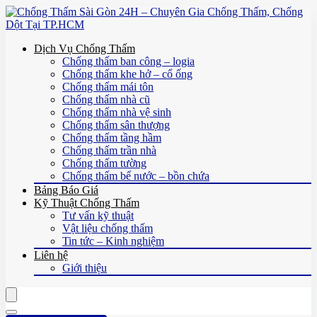
Dịch Vụ Chống Thấm
Chống thấm ban công – logia
Chống thấm khe hở – cổ ống
Chống thấm mái tôn
Chống thấm nhà cũ
Chống thấm nhà vệ sinh
Chống thấm sân thượng
Chống thấm tầng hầm
Chống thấm trần nhà
Chống thấm tường
Chống thấm bể nước – bồn chứa
Bảng Báo Giá
Kỹ Thuật Chống Thấm
Tư vấn kỹ thuật
Vật liệu chống thấm
Tin tức – Kinh nghiệm
Liên hệ
Giới thiệu