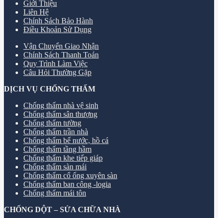
Giới Thiệu
Liên Hệ
Chính Sách Bảo Hành
Điều Khoản Sử Dụng
Vận Chuyển Giao Nhận
Chính Sách Thanh Toán
Quy Trình Làm Việc
Câu Hỏi Thường Gặp
DỊCH VỤ CHỐNG THẤM
Chống thấm nhà vệ sinh
Chống thấm sân thượng
Chống thấm tường
Chống thấm trần nhà
Chống thấm bể nước, hồ cá
Chống thấm tầng hầm
Chống thấm khe tiếp giáp
Chống thấm sàn mái
Chống thấm cổ ống xuyên sàn
Chống thấm ban công -logia
Chống thấm mái tôn
CHỐNG DỘT – SỬA CHỮA NHÀ