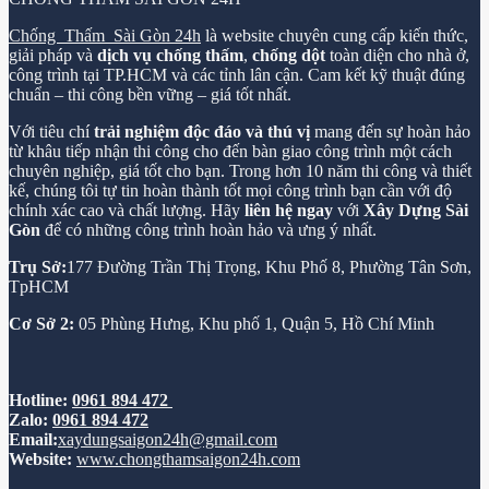
Chống Thấm Sài Gòn 24h
là website chuyên cung cấp kiến thức,
giải pháp và
dịch vụ chống thấm
,
chống dột
toàn diện cho nhà ở,
công trình tại TP.HCM và các tỉnh lân cận. Cam kết kỹ thuật đúng
chuẩn – thi công bền vững – giá tốt nhất.
Với tiêu chí
trải nghiệm độc đáo và thú vị
mang đến sự hoàn hảo
từ khâu tiếp nhận thi công cho đến bàn giao công trình một cách
chuyên nghiệp, giá tốt cho bạn. Trong hơn 10 năm thi công và thiết
kế, chúng tôi tự tin hoàn thành tốt mọi công trình bạn cần với độ
chính xác cao và chất lượng. Hãy
liên hệ ngay
với
Xây Dựng Sài
Gòn
để có những công trình hoàn hảo và ưng ý nhất.
Trụ Sở:
177 Đường Trần Thị Trọng, Khu Phố 8, Phường Tân Sơn,
TpHCM
Cơ Sở 2:
05 Phùng Hưng, Khu phố 1, Quận 5, Hồ Chí Minh
Hotline:
0961 894 472
Zalo:
0961 894 472
Email:
xaydungsaigon24h@gmail.com
Website:
www.chongthamsaigon24h.com