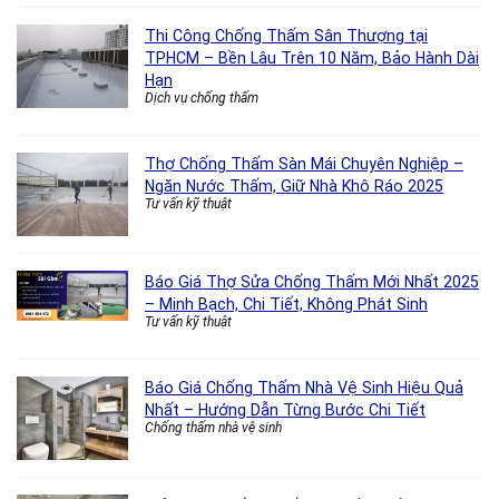
Thi Công Chống Thấm Sân Thượng tại
TPHCM – Bền Lâu Trên 10 Năm, Bảo Hành Dài
Hạn
Dịch vụ chống thấm
Thợ Chống Thấm Sàn Mái Chuyên Nghiệp –
Ngăn Nước Thấm, Giữ Nhà Khô Ráo 2025
Tư vấn kỹ thuật
Báo Giá Thợ Sửa Chống Thấm Mới Nhất 2025
– Minh Bạch, Chi Tiết, Không Phát Sinh
Tư vấn kỹ thuật
Báo Giá Chống Thấm Nhà Vệ Sinh Hiệu Quả
Nhất – Hướng Dẫn Từng Bước Chi Tiết
Chống thấm nhà vệ sinh