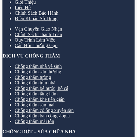
Giới Thiệu
Liên Hệ
Chính Sách Bảo Hành
Điều Khoản Sử Dụng
Vận Chuyển Giao Nhận
Chính Sách Thanh Toán
Quy Trình Làm Việc
Câu Hỏi Thường Gặp
DỊCH VỤ CHỐNG THẤM
Chống thấm nhà vệ sinh
Chống thấm sân thượng
Chống thấm tường
Chống thấm trần nhà
Chống thấm bể nước, hồ cá
Chống thấm tầng hầm
Chống thấm khe tiếp giáp
Chống thấm sàn mái
Chống thấm cổ ống xuyên sàn
Chống thấm ban công -logia
Chống thấm mái tôn
CHỐNG DỘT – SỬA CHỮA NHÀ