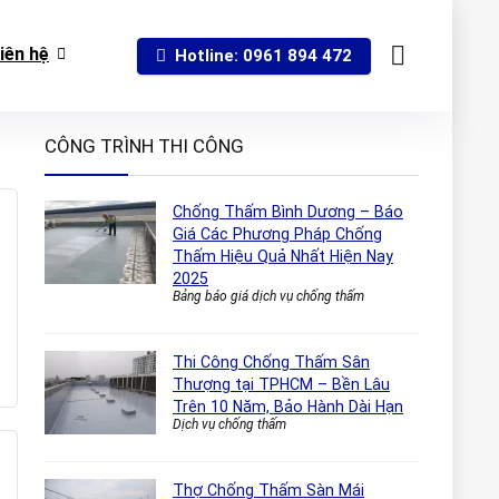
iên hệ
Hotline: 0961 894 472
CÔNG TRÌNH THI CÔNG
Chống Thấm Bình Dương – Báo
Giá Các Phương Pháp Chống
Thấm Hiệu Quả Nhất Hiện Nay
2025
Bảng báo giá dịch vụ chống thấm
Thi Công Chống Thấm Sân
Thượng tại TPHCM – Bền Lâu
Trên 10 Năm, Bảo Hành Dài Hạn
Dịch vụ chống thấm
Thợ Chống Thấm Sàn Mái