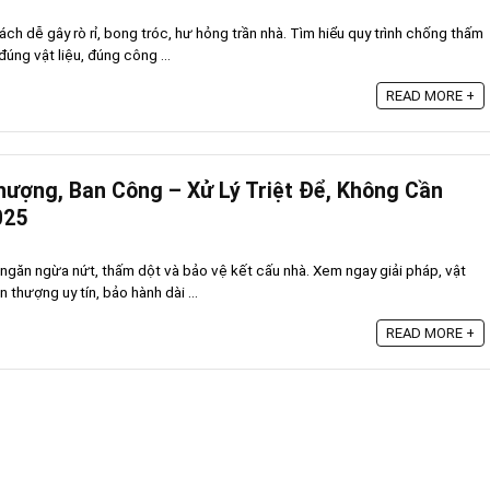
h dễ gây rò rỉ, bong tróc, hư hỏng trần nhà. Tìm hiểu quy trình chống thấm
úng vật liệu, đúng công ...
READ MORE +
ượng, Ban Công – Xử Lý Triệt Để, Không Cần
025
găn ngừa nứt, thấm dột và bảo vệ kết cấu nhà. Xem ngay giải pháp, vật
 thượng uy tín, bảo hành dài ...
READ MORE +