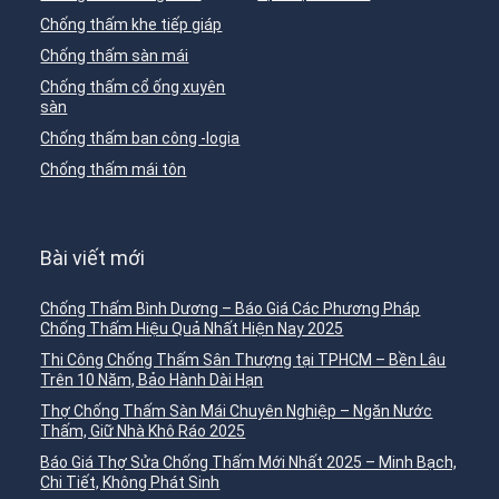
Chống thấm khe tiếp giáp
Chống thấm sàn mái
Chống thấm cổ ống xuyên
sàn
Chống thấm ban công -logia
Chống thấm mái tôn
Bài viết mới
Chống Thấm Bình Dương – Báo Giá Các Phương Pháp
Chống Thấm Hiệu Quả Nhất Hiện Nay 2025
Thi Công Chống Thấm Sân Thượng tại TPHCM – Bền Lâu
Trên 10 Năm, Bảo Hành Dài Hạn
Thợ Chống Thấm Sàn Mái Chuyên Nghiệp – Ngăn Nước
Thấm, Giữ Nhà Khô Ráo 2025
Báo Giá Thợ Sửa Chống Thấm Mới Nhất 2025 – Minh Bạch,
Chi Tiết, Không Phát Sinh