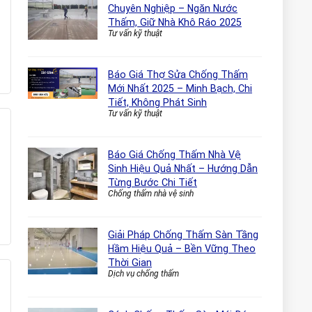
Chuyên Nghiệp – Ngăn Nước
Thấm, Giữ Nhà Khô Ráo 2025
Tư vấn kỹ thuật
Báo Giá Thợ Sửa Chống Thấm
Mới Nhất 2025 – Minh Bạch, Chi
Tiết, Không Phát Sinh
Tư vấn kỹ thuật
Báo Giá Chống Thấm Nhà Vệ
Sinh Hiệu Quả Nhất – Hướng Dẫn
Từng Bước Chi Tiết
Chống thấm nhà vệ sinh
Giải Pháp Chống Thấm Sàn Tầng
Hầm Hiệu Quả – Bền Vững Theo
Thời Gian
Dịch vụ chống thấm