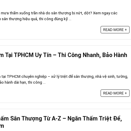
c mưa thấm xuống trần nhà do sân thượng bị nứt, dột? Xem ngay các
ân thượng hiệu quả, thi công đúng kỹ ...
READ MORE +
m Tại TPHCM Uy Tín – Thi Công Nhanh, Bảo Hành
tại TPHCM chuyên nghiệp – xử lý triệt để sân thượng, nhà vệ sinh, tường,
 hành dài hạn, thi công ...
READ MORE +
hấm Sân Thượng Từ A-Z – Ngăn Thấm Triệt Để,
ăm