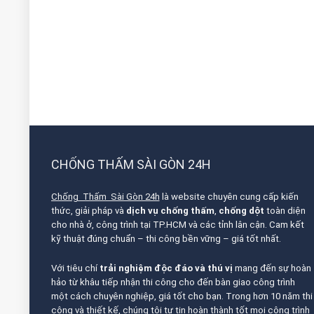
CHỐNG THẤM SÀI GÒN 24H
Chống Thấm Sài Gòn 24h
là website chuyên cung cấp kiến
thức, giải pháp và
dịch vụ chống thấm
,
chống dột
toàn diện
cho nhà ở, công trình tại TP.HCM và các tỉnh lân cận. Cam kết
kỹ thuật đúng chuẩn – thi công bền vững – giá tốt nhất.
Với tiêu chí
trải nghiệm độc đáo và thú vị
mang đến sự hoàn
hảo từ khâu tiếp nhận thi công cho đến bàn giao công trình
một cách chuyên nghiệp, giá tốt cho bạn. Trong hơn 10 năm thi
công và thiết kế, chúng tôi tự tin hoàn thành tốt mọi công trình