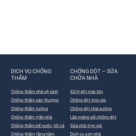
DỊCH VỤ CHỐNG
CHỐNG DỘT – SỬA
THẤM
CHỮA NHÀ
Chống thấm nhà vệ sinh
Xử lý dột mái tôn
Chống thấm sân thượng
Chống dột trọn gói
Chống thấm tường
Chống dột nhà xưởng
Chống thấm trần nhà
Lắp máng xối chống dột
Chống thấm bể nước, hồ cá
Sửa nhà trọn gói
Chống thấm tầng hầm
Dịch vụ sơn nhà