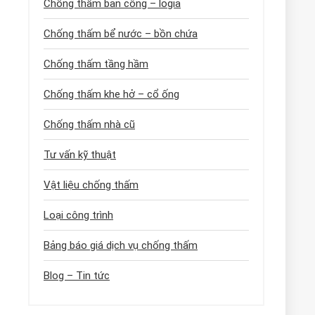
Chống thấm ban công – logia
Chống thấm bể nước – bồn chứa
Chống thấm tầng hầm
Chống thấm khe hở – cổ ống
Chống thấm nhà cũ
Tư vấn kỹ thuật
Vật liệu chống thấm
Loại công trình
Bảng báo giá dịch vụ chống thấm
Blog – Tin tức