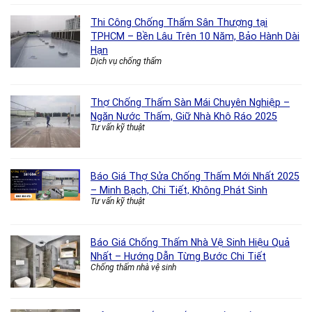
Thi Công Chống Thấm Sân Thượng tại
TPHCM – Bền Lâu Trên 10 Năm, Bảo Hành Dài
Hạn
Dịch vụ chống thấm
Thợ Chống Thấm Sàn Mái Chuyên Nghiệp –
Ngăn Nước Thấm, Giữ Nhà Khô Ráo 2025
Tư vấn kỹ thuật
Báo Giá Thợ Sửa Chống Thấm Mới Nhất 2025
– Minh Bạch, Chi Tiết, Không Phát Sinh
Tư vấn kỹ thuật
Báo Giá Chống Thấm Nhà Vệ Sinh Hiệu Quả
Nhất – Hướng Dẫn Từng Bước Chi Tiết
Chống thấm nhà vệ sinh