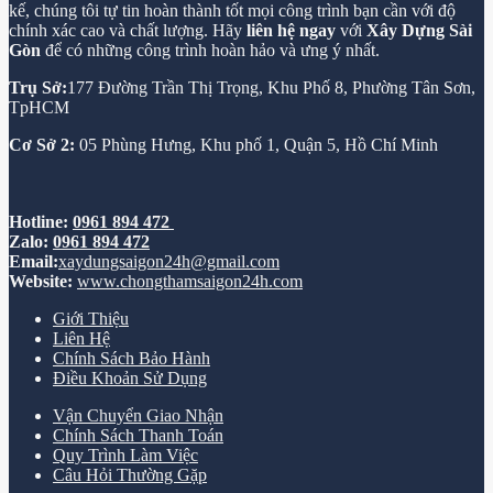
kế, chúng tôi tự tin hoàn thành tốt mọi công trình bạn cần với độ
chính xác cao và chất lượng. Hãy
liên hệ ngay
với
Xây Dựng Sài
Gòn
để có những công trình hoàn hảo và ưng ý nhất.
Trụ Sở:
177 Đường Trần Thị Trọng, Khu Phố 8, Phường Tân Sơn,
TpHCM
Cơ Sở 2:
05 Phùng Hưng, Khu phố 1, Quận 5, Hồ Chí Minh
Hotline:
0961 894 472
Zalo:
0961 894 472
Email:
xaydungsaigon24h@gmail.com
Website:
www.chongthamsaigon24h.com
Giới Thiệu
Liên Hệ
Chính Sách Bảo Hành
Điều Khoản Sử Dụng
Vận Chuyển Giao Nhận
Chính Sách Thanh Toán
Quy Trình Làm Việc
Câu Hỏi Thường Gặp