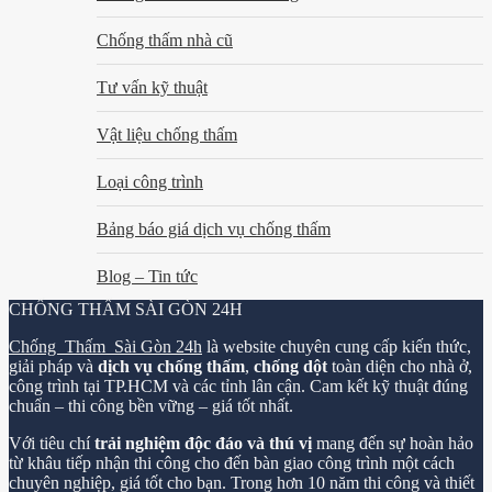
Chống thấm nhà cũ
Tư vấn kỹ thuật
Vật liệu chống thấm
Loại công trình
Bảng báo giá dịch vụ chống thấm
Blog – Tin tức
CHỐNG THẤM SÀI GÒN 24H
Chống Thấm Sài Gòn 24h
là website chuyên cung cấp kiến thức,
giải pháp và
dịch vụ chống thấm
,
chống dột
toàn diện cho nhà ở,
công trình tại TP.HCM và các tỉnh lân cận. Cam kết kỹ thuật đúng
chuẩn – thi công bền vững – giá tốt nhất.
Với tiêu chí
trải nghiệm độc đáo và thú vị
mang đến sự hoàn hảo
từ khâu tiếp nhận thi công cho đến bàn giao công trình một cách
chuyên nghiệp, giá tốt cho bạn. Trong hơn 10 năm thi công và thiết