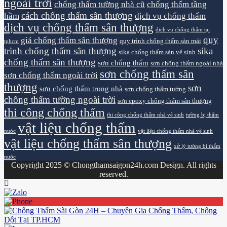
ngoài trời
chống thấm tường nhà cũ
chống thấm tầng
cách chống thấm sân thượng
hầm
dịch vụ chống thấm
dịch vụ chống thấm sân thượng
dịch vụ chống thấm tại
quy
giá chống thấm sân thượng
quy trình chống thấm sàn mái
tphcm
trình chống thấm sân thượng
sika
sika chống thấm sàn vệ sinh
chống thấm sân thượng
sơn chống thấm
sơn chống thấm ngoài nhà
sơn chống thấm sân
sơn chống thấm ngoài trời
thượng
sơn
sơn chống thấm trong nhà
sơn chống thấm tường
chống thấm tường ngoài trời
sơn epoxy chống thấm sân thượng
thi công chống thấm
thi công chống thấm nhà vệ sinh
tường bị thấm
vật liệu chống thấm
nước
vật liệu chống thấm nhà vệ sinh
vật liệu chống thấm sân thượng
xử lý tường bị thấm
nước
Copyright 2025 © Chongthamsaigon24h.com Design. All rights
reserved.