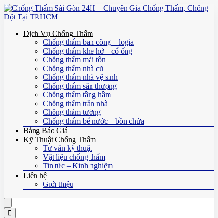
Dịch Vụ Chống Thấm
Chống thấm ban công – logia
Chống thấm khe hở – cổ ống
Chống thấm mái tôn
Chống thấm nhà cũ
Chống thấm nhà vệ sinh
Chống thấm sân thượng
Chống thấm tầng hầm
Chống thấm trần nhà
Chống thấm tường
Chống thấm bể nước – bồn chứa
Bảng Báo Giá
Kỹ Thuật Chống Thấm
Tư vấn kỹ thuật
Vật liệu chống thấm
Tin tức – Kinh nghiệm
Liên hệ
Giới thiệu