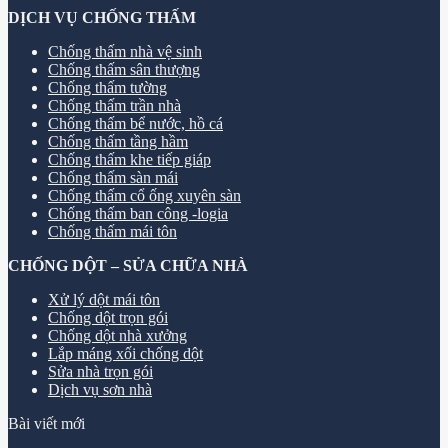
DỊCH VỤ CHỐNG THẤM
Chống thấm nhà vệ sinh
Chống thấm sân thượng
Chống thấm tường
Chống thấm trần nhà
Chống thấm bể nước, hồ cá
Chống thấm tầng hầm
Chống thấm khe tiếp giáp
Chống thấm sàn mái
Chống thấm cổ ống xuyên sàn
Chống thấm ban công -logia
Chống thấm mái tôn
CHỐNG DỘT – SỬA CHỮA NHÀ
Xử lý dột mái tôn
Chống dột trọn gói
Chống dột nhà xưởng
Lắp máng xối chống dột
Sửa nhà trọn gói
Dịch vụ sơn nhà
Bài viết mới