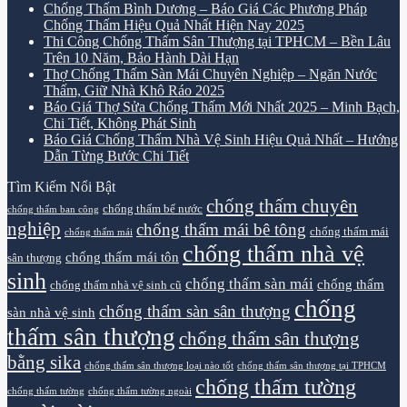
Chống Thấm Bình Dương – Báo Giá Các Phương Pháp
Chống Thấm Hiệu Quả Nhất Hiện Nay 2025
Thi Công Chống Thấm Sân Thượng tại TPHCM – Bền Lâu
Trên 10 Năm, Bảo Hành Dài Hạn
Thợ Chống Thấm Sàn Mái Chuyên Nghiệp – Ngăn Nước
Thấm, Giữ Nhà Khô Ráo 2025
Báo Giá Thợ Sửa Chống Thấm Mới Nhất 2025 – Minh Bạch,
Chi Tiết, Không Phát Sinh
Báo Giá Chống Thấm Nhà Vệ Sinh Hiệu Quả Nhất – Hướng
Dẫn Từng Bước Chi Tiết
Tìm Kiếm Nổi Bật
chống thấm chuyên
chống thấm bể nước
chống thấm ban công
nghiệp
chống thấm mái bê tông
chống thấm mái
chống thấm mái
chống thấm nhà vệ
chống thấm mái tôn
sân thượng
sinh
chống thấm sàn mái
chống thấm
chống thấm nhà vệ sinh cũ
chống
chống thấm sàn sân thượng
sàn nhà vệ sinh
thấm sân thượng
chống thấm sân thượng
bằng sika
chống thấm sân thượng loại nào tốt
chống thấm sân thượng tại TPHCM
chống thấm tường
chống thấm tường
chống thấm tường ngoài