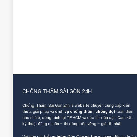
CHỐNG THẤM SÀI GÒN 24H
Chống Thấm Sài Gòn 24h
là website chuyên cung cấp kiến
thức, giải pháp và
dịch vụ chống thấm
,
chống dột
toàn diện
cho nhà ở, công trình tại TP.HCM và các tỉnh lân cận. Cam kết
kỹ thuật đúng chuẩn – thi công bền vững – giá tốt nhất.
Với tiêu chí
trải nghiệm độc đáo và thú vị
mang đến sự hoàn