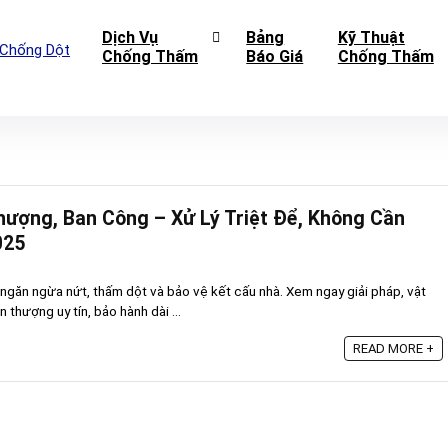
Dịch Vụ
Bảng
Kỹ Thuật
Chống Thấm
Báo Giá
Chống Thấm
ượng, Ban Công – Xử Lý Triệt Để, Không Cần
025
găn ngừa nứt, thấm dột và bảo vệ kết cấu nhà. Xem ngay giải pháp, vật
 thượng uy tín, bảo hành dài ...
READ MORE +