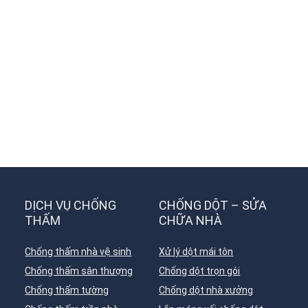
DỊCH VỤ CHỐNG
CHỐNG DỘT – SỬA
THẤM
CHỮA NHÀ
Chống thấm nhà vệ sinh
Xử lý dột mái tôn
Chống thấm sân thượng
Chống dột trọn gói
Chống thấm tường
Chống dột nhà xưởng