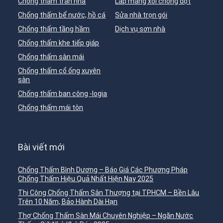
Chống thấm trần nhà
Lắp máng xối chống dột
Chống thấm bể nước, hồ cá
Sửa nhà trọn gói
Chống thấm tầng hầm
Dịch vụ sơn nhà
Chống thấm khe tiếp giáp
Chống thấm sàn mái
Chống thấm cổ ống xuyên
sàn
Chống thấm ban công -logia
Chống thấm mái tôn
Bài viết mới
Chống Thấm Bình Dương – Báo Giá Các Phương Pháp
Chống Thấm Hiệu Quả Nhất Hiện Nay 2025
Thi Công Chống Thấm Sân Thượng tại TPHCM – Bền Lâu
Trên 10 Năm, Bảo Hành Dài Hạn
Thợ Chống Thấm Sàn Mái Chuyên Nghiệp – Ngăn Nước