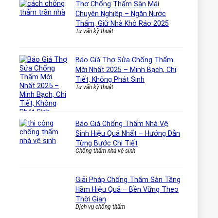
Thợ Chống Thấm Sàn Mái
Chuyên Nghiệp – Ngăn Nước
Thấm, Giữ Nhà Khô Ráo 2025
Tư vấn kỹ thuật
Báo Giá Thợ Sửa Chống Thấm
Mới Nhất 2025 – Minh Bạch, Chi
Tiết, Không Phát Sinh
Tư vấn kỹ thuật
Báo Giá Chống Thấm Nhà Vệ
Sinh Hiệu Quả Nhất – Hướng Dẫn
Từng Bước Chi Tiết
Chống thấm nhà vệ sinh
Giải Pháp Chống Thấm Sàn Tầng
Hầm Hiệu Quả – Bền Vững Theo
Thời Gian
Dịch vụ chống thấm