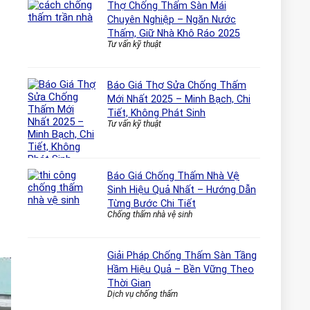
Thợ Chống Thấm Sàn Mái
Chuyên Nghiệp – Ngăn Nước
Thấm, Giữ Nhà Khô Ráo 2025
Tư vấn kỹ thuật
Báo Giá Thợ Sửa Chống Thấm
Mới Nhất 2025 – Minh Bạch, Chi
Tiết, Không Phát Sinh
Tư vấn kỹ thuật
Báo Giá Chống Thấm Nhà Vệ
Sinh Hiệu Quả Nhất – Hướng Dẫn
Từng Bước Chi Tiết
Chống thấm nhà vệ sinh
Giải Pháp Chống Thấm Sàn Tầng
Hầm Hiệu Quả – Bền Vững Theo
Thời Gian
Dịch vụ chống thấm