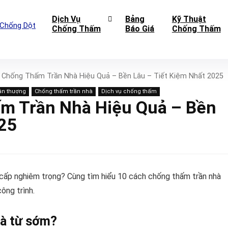
Dịch Vụ
Bảng
Kỹ Thuật
Chống Thấm
Báo Giá
Chống Thấm
 Chống Thấm Trần Nhà Hiệu Quả – Bền Lâu – Tiết Kiệm Nhất 2025
ân thượng
Chống thấm trần nhà
Dịch vụ chống thấm
m Trần Nhà Hiệu Quả – Bền
025
cấp nghiêm trọng? Cùng tìm hiểu 10 cách chống thấm trần nhà
công trình.
hà từ sớm?