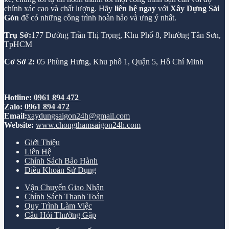
chính xác cao và chất lượng. Hãy
liên hệ ngay
với
Xây Dựng Sài
Gòn
để có những công trình hoàn hảo và ưng ý nhất.
Trụ Sở:
177 Đường Trần Thị Trọng, Khu Phố 8, Phường Tân Sơn,
TpHCM
Cơ Sở 2:
05 Phùng Hưng, Khu phố 1, Quận 5, Hồ Chí Minh
Hotline:
0961 894 472
Zalo:
0961 894 472
Email:
xaydungsaigon24h@gmail.com
Website:
www.chongthamsaigon24h.com
Giới Thiệu
Liên Hệ
Chính Sách Bảo Hành
Điều Khoản Sử Dụng
Vận Chuyển Giao Nhận
Chính Sách Thanh Toán
Quy Trình Làm Việc
Câu Hỏi Thường Gặp