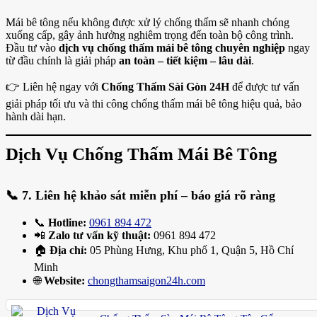
Mái bê tông nếu không được xử lý chống thấm sẽ nhanh chóng
xuống cấp, gây ảnh hưởng nghiêm trọng đến toàn bộ công trình.
Đầu tư vào
dịch vụ chống thấm mái bê tông chuyên nghiệp
ngay
từ đầu chính là giải pháp
an toàn – tiết kiệm – lâu dài
.
👉 Liên hệ ngay với
Chống Thấm Sài Gòn 24H
để được tư vấn
giải pháp tối ưu và thi công chống thấm mái bê tông hiệu quả, bảo
hành dài hạn.
Dịch Vụ Chống Thấm Mái Bê Tông
📞
7. Liên hệ khảo sát miễn phí – báo giá rõ ràng
📞
Hotline:
0961 894 472
📲
Zalo tư vấn kỹ thuật:
0961 894 472
🏠
Địa chỉ:
05 Phùng Hưng, Khu phố 1, Quận 5, Hồ Chí
Minh
🌐
Website:
chongthamsaigon24h.com