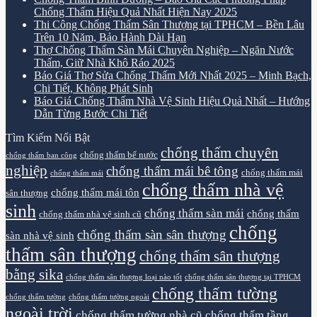
Chống Thấm Hiệu Quả Nhất Hiện Nay 2025
Thi Công Chống Thấm Sân Thượng tại TPHCM – Bền Lâu
Trên 10 Năm, Bảo Hành Dài Hạn
Thợ Chống Thấm Sàn Mái Chuyên Nghiệp – Ngăn Nước
Thấm, Giữ Nhà Khô Ráo 2025
Báo Giá Thợ Sửa Chống Thấm Mới Nhất 2025 – Minh Bạch,
Chi Tiết, Không Phát Sinh
Báo Giá Chống Thấm Nhà Vệ Sinh Hiệu Quả Nhất – Hướng
Dẫn Từng Bước Chi Tiết
Tìm Kiếm Nổi Bật
chống thấm chuyên
chống thấm bể nước
chống thấm ban công
nghiệp
chống thấm mái bê tông
chống thấm mái
chống thấm mái
chống thấm nhà vệ
chống thấm mái tôn
sân thượng
sinh
chống thấm sàn mái
chống thấm
chống thấm nhà vệ sinh cũ
chống
chống thấm sàn sân thượng
sàn nhà vệ sinh
thấm sân thượng
chống thấm sân thượng
bằng sika
chống thấm sân thượng loại nào tốt
chống thấm sân thượng tại TPHCM
chống thấm tường
chống thấm tường
chống thấm tường ngoài
ngoài trời
chống thấm tường nhà cũ
chống thấm tầng