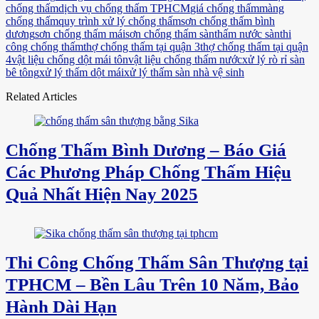
chống thấm
dịch vụ chống thấm TPHCM
giá chống thấm
màng
chống thấm
quy trình xử lý chống thấm
sơn chống thấm bình
dương
sơn chống thấm mái
sơn chống thấm sàn
thấm nước sàn
thi
công chống thấm
thợ chống thấm tại quận 3
thợ chống thấm tại quận
4
vật liệu chống dột mái tôn
vật liệu chống thấm nước
xử lý rò rỉ sàn
bê tông
xử lý thấm dột mái
xử lý thấm sàn nhà vệ sinh
Related Articles
Chống Thấm Bình Dương – Báo Giá
Các Phương Pháp Chống Thấm Hiệu
Quả Nhất Hiện Nay 2025
Thi Công Chống Thấm Sân Thượng tại
TPHCM – Bền Lâu Trên 10 Năm, Bảo
Hành Dài Hạn