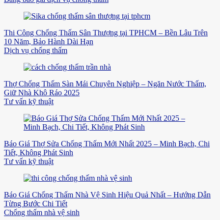
Thi Công Chống Thấm Sân Thượng tại TPHCM – Bền Lâu Trên
10 Năm, Bảo Hành Dài Hạn
Dịch vụ chống thấm
Thợ Chống Thấm Sàn Mái Chuyên Nghiệp – Ngăn Nước Thấm,
Giữ Nhà Khô Ráo 2025
Tư vấn kỹ thuật
Báo Giá Thợ Sửa Chống Thấm Mới Nhất 2025 – Minh Bạch, Chi
Tiết, Không Phát Sinh
Tư vấn kỹ thuật
Báo Giá Chống Thấm Nhà Vệ Sinh Hiệu Quả Nhất – Hướng Dẫn
Từng Bước Chi Tiết
Chống thấm nhà vệ sinh