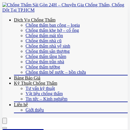
Dịch Vụ Chống Thấm
Chống thấm ban công – logia
Chống thấm khe hở – cổ ống
Chống thấm mái tôn
Chống thấm nhà cũ
Chống thấm nhà vệ sinh
Chống thấm sân thượng
Chống thấm tầng hầm
Chống thấm trần nhà
Chống thấm tường
Chống thấm bể nước – bồn chứa
Bảng Báo Giá
Kỹ Thuật Chống Thấm
Tư vấn kỹ thuật
Vật liệu chống thấm
Tin tức – Kinh nghiệm
Liên hệ
Giới thiệu