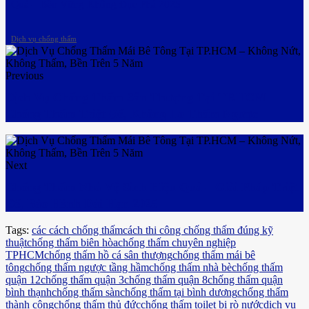
Quả – Bền Vững Không Đục Phá 2025
Dịch vụ chống thấm
Previous
Dịch Vụ Chống Thấm Sân Thượng Tại TP.HCM –
Chống Thấm Triệt Để, Không Lo Thấm Ngược
Next
Chống Thấm Nhà Vệ Sinh Hiệu Quả – Giải Pháp Triệt
Để, Bảo Hành Dài Hạn 2025
Tags:
các cách chống thấm
cách thi công chống thấm đúng kỹ
thuật
chống thấm biên hòa
chống thấm chuyên nghiệp
TPHCM
chống thấm hồ cá sân thượng
chống thấm mái bê
tông
chống thấm ngược tầng hầm
chống thấm nhà bè
chống thấm
quận 12
chống thấm quận 3
chống thấm quận 8
chống thấm quận
bình thạnh
chống thấm sàn
chống thấm tại bình dương
chống thấm
thành công
chống thấm thủ đức
chống thấm toilet bị rò nước
dịch vụ