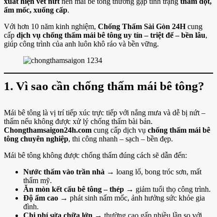
xuất hiện vết nứt
nên mái bê tông thường gặp tình trạng
thấm dột,
ẩm mốc, xuống cấp
.
Với hơn 10 năm kinh nghiệm,
Chống Thấm Sài Gòn 24H
cung
cấp
dịch vụ chống thấm mái bê tông uy tín – triệt để – bền lâu
,
giúp công trình của anh luôn khô ráo và bền vững.
1. Vì sao cần chống thấm mái bê tông?
Mái bê tông là vị trí tiếp xúc trực tiếp với nắng mưa và dễ bị nứt –
thấm nếu không được xử lý chống thấm bài bản.
Chongthamsaigon24h.com
cung cấp dịch vụ
chống thấm mái bê
tông chuyên nghiệp
, thi công nhanh – sạch – bền đẹp.
Mái bê tông không được chống thấm đúng cách sẽ dẫn đến:
Nước thấm vào trần nhà
→ loang lổ, bong tróc sơn, mất
thẩm mỹ.
Ăn mòn kết cấu bê tông – thép
→ giảm tuổi thọ công trình.
Độ ẩm cao
→ phát sinh nấm mốc, ảnh hưởng sức khỏe gia
đình.
Chi phí sửa chữa lớn
→ thường cao gấp nhiều lần so với