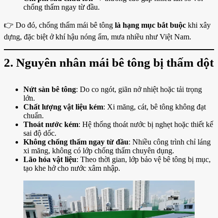
chống thấm ngay từ đầu.
👉 Do đó, chống thấm mái bê tông
là hạng mục bắt buộc
khi xây
dựng, đặc biệt ở khí hậu nóng ẩm, mưa nhiều như Việt Nam.
2. Nguyên nhân mái bê tông bị thấm dột
Nứt sàn bê tông
: Do co ngót, giãn nở nhiệt hoặc tải trọng
lớn.
Chất lượng vật liệu kém
: Xi măng, cát, bê tông không đạt
chuẩn.
Thoát nước kém
: Hệ thống thoát nước bị nghẹt hoặc thiết kế
sai độ dốc.
Không chống thấm ngay từ đầu
: Nhiều công trình chỉ láng
xi măng, không có lớp chống thấm chuyên dụng.
Lão hóa vật liệu
: Theo thời gian, lớp bảo vệ bê tông bị mục,
tạo khe hở cho nước xâm nhập.