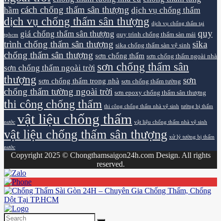
cách chống thấm sân thượng
hầm
dịch vụ chống thấm
dịch vụ chống thấm sân thượng
dịch vụ chống thấm tại
quy
giá chống thấm sân thượng
quy trình chống thấm sàn mái
tphcm
trình chống thấm sân thượng
sika
sika chống thấm sàn vệ sinh
chống thấm sân thượng
sơn chống thấm
sơn chống thấm ngoài nhà
sơn chống thấm sân
sơn chống thấm ngoài trời
thượng
sơn
sơn chống thấm trong nhà
sơn chống thấm tường
chống thấm tường ngoài trời
sơn epoxy chống thấm sân thượng
thi công chống thấm
thi công chống thấm nhà vệ sinh
tường bị thấm
vật liệu chống thấm
nước
vật liệu chống thấm nhà vệ sinh
vật liệu chống thấm sân thượng
xử lý tường bị thấm
nước
Copyright 2025 © Chongthamsaigon24h.com Design. All rights
reserved.