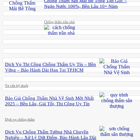
Chống Thấm Sàn Mái Bê Tông Tận Gốc –
Ngăn Nước 100%, Bền Lâu 10+ Năm
Chống thấm trần nhà
Dịch Vụ Thi Công Chống Thấm Uy Tín – Bền
Vững – Bảo Hành Dài Hạn Tại TP.HCM
Tư vấn kỹ thuật
Báo Giá Chống Thấm Nhà Vệ Sinh Mới Nhất
2025 – Bền Lâu, Giá Tốt, Thi Công Uy Tín
Dịch vụ chống thấm
Dịch Vụ Chống Thấm Tường Nhà Chuyên
Nghiệp – Xử Lý Dứt Điểm, Bảo Hành Lâu Dài