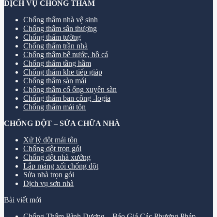
DỊCH VỤ CHỐNG THẤM
Chống thấm nhà vệ sinh
Chống thấm sân thượng
Chống thấm tường
Chống thấm trần nhà
Chống thấm bể nước, hồ cá
Chống thấm tầng hầm
Chống thấm khe tiếp giáp
Chống thấm sàn mái
Chống thấm cổ ống xuyên sàn
Chống thấm ban công -logia
Chống thấm mái tôn
CHỐNG DỘT – SỬA CHỮA NHÀ
Xử lý dột mái tôn
Chống dột trọn gói
Chống dột nhà xưởng
Lắp máng xối chống dột
Sửa nhà trọn gói
Dịch vụ sơn nhà
Bài viết mới
Chống Thấm Bình Dương – Báo Giá Các Phương Pháp