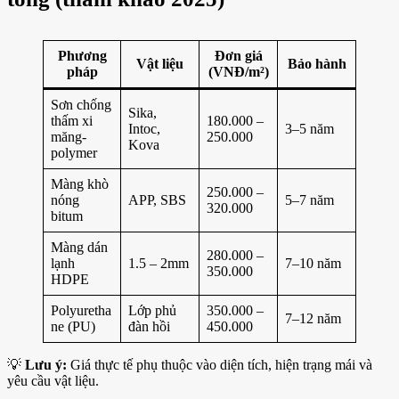
Phương
Đơn giá
Vật liệu
Bảo hành
pháp
(VNĐ/m²)
Sơn chống
Sika,
thấm xi
180.000 –
Intoc,
3–5 năm
măng-
250.000
Kova
polymer
Màng khò
250.000 –
nóng
APP, SBS
5–7 năm
320.000
bitum
Màng dán
280.000 –
lạnh
1.5 – 2mm
7–10 năm
350.000
HDPE
Polyuretha
Lớp phủ
350.000 –
7–12 năm
ne (PU)
đàn hồi
450.000
💡
Lưu ý:
Giá thực tế phụ thuộc vào diện tích, hiện trạng mái và
yêu cầu vật liệu.