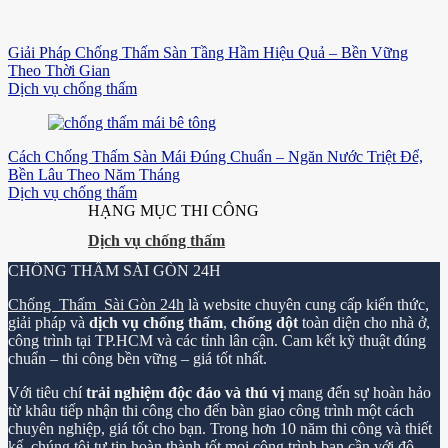
Giải Pháp Chống Thấm Sàn Tầng Hầm Hiệu Quả – Bền Vững
Theo Thời Gian
Dịch vụ chống thấm
Cách Chống Thấm Sàn Mái Đúng Chuẩn – Ngăn Nước Triệt Để,
Bền Lâu Theo Năm Tháng
Dịch vụ chống thấm
HẠNG MỤC THI CÔNG
Dịch vụ chống thấm
CHỐNG THẤM SÀI GÒN 24H
Chống Thấm Sài Gòn 24h
là website chuyên cung cấp kiến thức,
giải pháp và
dịch vụ chống thấm
,
chống dột
toàn diện cho nhà ở,
công trình tại TP.HCM và các tỉnh lân cận. Cam kết kỹ thuật đúng
chuẩn – thi công bền vững – giá tốt nhất.
Với tiêu chí
trải nghiệm độc đáo và thú vị
mang đến sự hoàn hảo
từ khâu tiếp nhận thi công cho đến bàn giao công trình một cách
chuyên nghiệp, giá tốt cho bạn. Trong hơn 10 năm thi công và thiết
kế, chúng tôi tự tin hoàn thành tốt mọi công trình bạn cần với độ