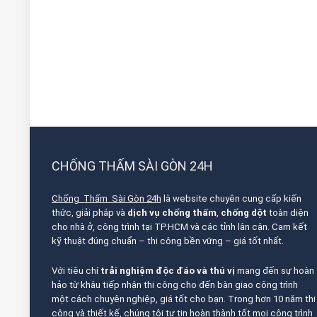
CHỐNG THẤM SÀI GÒN 24H
Chống Thấm Sài Gòn 24h
là website chuyên cung cấp kiến
thức, giải pháp và
dịch vụ chống thấm
,
chống dột
toàn diện
cho nhà ở, công trình tại TP.HCM và các tỉnh lân cận. Cam kết
kỹ thuật đúng chuẩn – thi công bền vững – giá tốt nhất.
Với tiêu chí
trải nghiệm độc đáo và thú vị
mang đến sự hoàn
hảo từ khâu tiếp nhận thi công cho đến bàn giao công trình
một cách chuyên nghiệp, giá tốt cho bạn. Trong hơn 10 năm thi
công và thiết kế, chúng tôi tự tin hoàn thành tốt mọi công trình