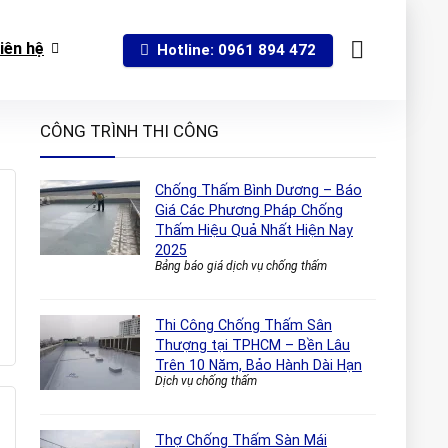
iên hệ
Hotline: 0961 894 472
CÔNG TRÌNH THI CÔNG
Chống Thấm Bình Dương – Báo
Giá Các Phương Pháp Chống
Thấm Hiệu Quả Nhất Hiện Nay
2025
Bảng báo giá dịch vụ chống thấm
Thi Công Chống Thấm Sân
Thượng tại TPHCM – Bền Lâu
Trên 10 Năm, Bảo Hành Dài Hạn
Dịch vụ chống thấm
Thợ Chống Thấm Sàn Mái