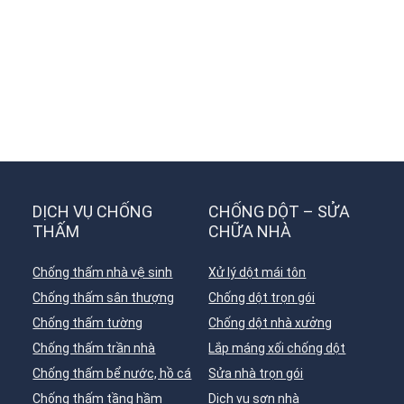
DỊCH VỤ CHỐNG
CHỐNG DỘT – SỬA
THẤM
CHỮA NHÀ
Chống thấm nhà vệ sinh
Xử lý dột mái tôn
Chống thấm sân thượng
Chống dột trọn gói
Chống thấm tường
Chống dột nhà xưởng
Chống thấm trần nhà
Lắp máng xối chống dột
Chống thấm bể nước, hồ cá
Sửa nhà trọn gói
Chống thấm tầng hầm
Dịch vụ sơn nhà