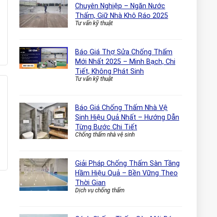
Chuyên Nghiệp – Ngăn Nước
Thấm, Giữ Nhà Khô Ráo 2025
Tư vấn kỹ thuật
Báo Giá Thợ Sửa Chống Thấm
Mới Nhất 2025 – Minh Bạch, Chi
Tiết, Không Phát Sinh
Tư vấn kỹ thuật
Báo Giá Chống Thấm Nhà Vệ
Sinh Hiệu Quả Nhất – Hướng Dẫn
Từng Bước Chi Tiết
Chống thấm nhà vệ sinh
Giải Pháp Chống Thấm Sàn Tầng
Hầm Hiệu Quả – Bền Vững Theo
Thời Gian
Dịch vụ chống thấm