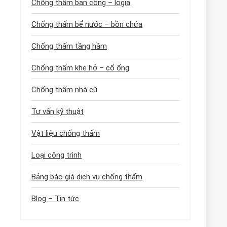
Chống thấm ban công – logia
Chống thấm bể nước – bồn chứa
Chống thấm tầng hầm
Chống thấm khe hở – cổ ống
Chống thấm nhà cũ
Tư vấn kỹ thuật
Vật liệu chống thấm
Loại công trình
Bảng báo giá dịch vụ chống thấm
Blog – Tin tức