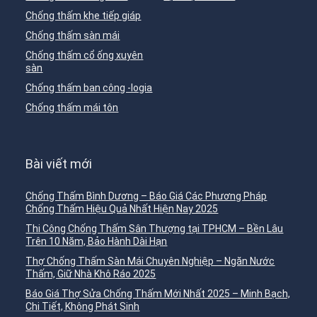
Chống thấm khe tiếp giáp
Chống thấm sàn mái
Chống thấm cổ ống xuyên
sàn
Chống thấm ban công -logia
Chống thấm mái tôn
Bài viết mới
Chống Thấm Bình Dương – Báo Giá Các Phương Pháp
Chống Thấm Hiệu Quả Nhất Hiện Nay 2025
Thi Công Chống Thấm Sân Thượng tại TPHCM – Bền Lâu
Trên 10 Năm, Bảo Hành Dài Hạn
Thợ Chống Thấm Sàn Mái Chuyên Nghiệp – Ngăn Nước
Thấm, Giữ Nhà Khô Ráo 2025
Báo Giá Thợ Sửa Chống Thấm Mới Nhất 2025 – Minh Bạch,
Chi Tiết, Không Phát Sinh