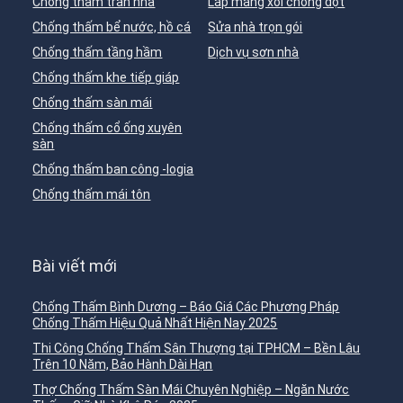
Chống thấm trần nhà
Lắp máng xối chống dột
Chống thấm bể nước, hồ cá
Sửa nhà trọn gói
Chống thấm tầng hầm
Dịch vụ sơn nhà
Chống thấm khe tiếp giáp
Chống thấm sàn mái
Chống thấm cổ ống xuyên
sàn
Chống thấm ban công -logia
Chống thấm mái tôn
Bài viết mới
Chống Thấm Bình Dương – Báo Giá Các Phương Pháp
Chống Thấm Hiệu Quả Nhất Hiện Nay 2025
Thi Công Chống Thấm Sân Thượng tại TPHCM – Bền Lâu
Trên 10 Năm, Bảo Hành Dài Hạn
Thợ Chống Thấm Sàn Mái Chuyên Nghiệp – Ngăn Nước