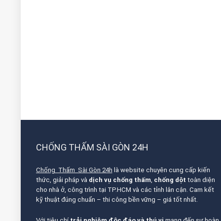
CHỐNG THẤM SÀI GÒN 24H
Chống Thấm Sài Gòn 24h
là website chuyên cung cấp kiến
thức, giải pháp và
dịch vụ chống thấm
,
chống dột
toàn diện
cho nhà ở, công trình tại TP.HCM và các tỉnh lân cận. Cam kết
kỹ thuật đúng chuẩn – thi công bền vững – giá tốt nhất.
Với tiêu chí
trải nghiệm độc đáo và thú vị
mang đến sự hoàn