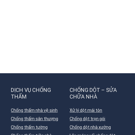
DỊCH VỤ CHỐNG
CHỐNG DỘT – SỬA
THẤM
CHỮA NHÀ
Chống thấm nhà vệ sinh
Xử lý dột mái tôn
Chống thấm sân thượng
Chống dột trọn gói
Chống thấm tường
Chống dột nhà xưởng