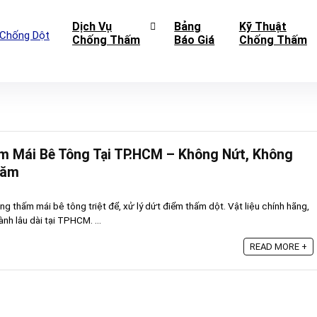
Dịch Vụ
Bảng
Kỹ Thuật
Chống Thấm
Báo Giá
Chống Thấm
m Mái Bê Tông Tại TP.HCM – Không Nứt, Không
Năm
 thấm mái bê tông triệt để, xử lý dứt điểm thấm dột. Vật liệu chính hãng,
nh lâu dài tại TPHCM. ...
READ MORE +