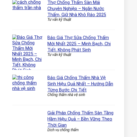
Thợ Chống Thấm Sàn Mái
Chuyên Nghiệp – Ngăn Nước
Thấm, Giữ Nhà Khô Ráo 2025
Tư vấn kỹ thuật
Báo Giá Thợ Sửa Chống Thấm
Mới Nhất 2025 – Minh Bạch, Chi
Tiết, Không Phát Sinh
Tư vấn kỹ thuật
Báo Giá Chống Thấm Nhà Vệ
Sinh Hiệu Quả Nhất – Hướng Dẫn
Từng Bước Chi Tiết
Chống thấm nhà vệ sinh
Giải Pháp Chống Thấm Sàn Tầng
Hầm Hiệu Quả – Bền Vững Theo
Thời Gian
Dịch vụ chống thấm